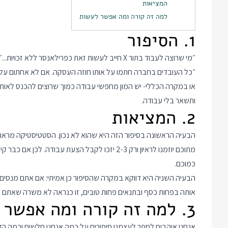
המציאות
למה זה קורה ומה אפשר לעשות
1. הסיפור
״מי שרוצה לעבוד בתור X חייב לעשות זאת כפרילאנסר ללא זכויות...״
״כל העובדים בחברה חתמו על אותו חוזה העסקה. אם לא אחתום עליו
או במקרה הכללי- יש המון מחפשי עבודה כמוך שרוצים להכנס לאותה
ותשאר בלי עבודה.
2. המציאות
הבעיה הראשונה בסיפור הזה היא שהוא לא נכון. הסטטיסטיקה מרא
מתוכם יוזמנו לראיון ורק 2-3 יזכו לקבל הצעת עב
כמוכם.
הבעיה השניה היא דווקא במקרה שהסיפור כן אמיתי: אם אתם מנסי
אותה בפחות כסף ובתנאים פחות טובים, זו כנראה לא משרה שאתם רו
3. למה זה קורה ומה אפשר לעשות
אנחנו אוהבים לספר לעצמנו סיפורים על כמה אנחנו חלשים וכמה הד