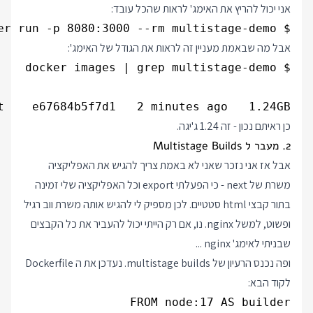
אני יכול להריץ את האימג' לראות שהכל עובד:
$ docker run -p 8080:3000 --rm multistage-demo

אבל מה שבאמת מעניין זה לראות את הגודל של האימג':
t    e67684b5f7d1   2 minutes ago   1.24GB

כן ראיתם נכון - זה 1.24 ג'יגה.
2. מעבר ל Multistage Builds
אבל אז אני נזכר שאני לא באמת צריך להגיש את האפליקציה
משרת של next - כי הפעלתי export וכל האפליקציה שלי זמינה
בתור קבצי html סטטיים. לכן מספיק לי להגיש אותה משרת ווב רגיל
ופשוט, למשל nginx. נו, אם רק הייתי יכול להעביר את כל הקבצים
שבניתי לאימג' nginx ...
ופה נכנס הרעיון של multistage builds. נעדכן את ה Dockerfile
לקוד הבא: