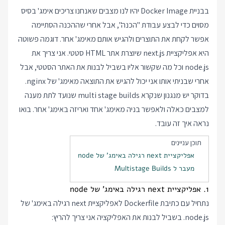
בבניית Docker Image יהיו לנו מצבים שאנחנו צריכים אימג' בסיס
מסוים כדי לבצע עבודת "הכנה", אבל אחרי שההכנה הסתיימה
אפשר לקחת את התוצרים ולהגיש אותם מאימג' אחר. דוגמה פשוטה
היא אפליקציית next.js שיוצרת אתר HTML סטטי. אני צריך את
node.js וכל מה שקשור אליו בשביל לבנות את האתר הסטטי, אבל
אחרי שבניתי אותו אני יכול להגיש את התוצאה מאימג' של nginx.
בדוקר יש מנגנון שנקרא multi stage builds שנועד לתת מענה
למצבים כאלה ולאפשר בניה מאימג' אחד ואריזה באימג' אחר. בואו
נראה איך זה עובד.
תוכן עניינים
אפליקציית next רגילה באימג' של node
מעבר ל Multistage Builds
1. אפליקציית next רגילה באימג' של node
נתחיל עם כתיבת Dockerfile לאפליקציית next רגילה באימג' של
node.js. בשביל לבנות את האפליקציה אני צריך להריץ: