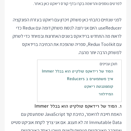
לפרטים נוספים והרשמה בקרו בדף
קורס ריאקט
כאן באתר.
לפני שנתיים כתבתי כאן
משחק זיכרון
עם ריאקט בעזרת הפונקציה
useReducer. היום אני רוצה לנסות משחק דומה עם Redux כדי
לראות מה התחדש ברידאקס בשנים האחרונות ובמיוחד כדי לשחק
עם Redux Toolkit, ספריה שהופכת את הכתיבה ברידאקס
למשחק הרבה יותר מהנה.
תוכן עניינים
הסוד של רידאקס טולקיט הוא בכלל Immer
איך משתמשים ב Reducers
קומפוננטת ריאקט
המידלוור
1. הסוד של רידאקס טולקיט הוא בכלל Immer
האמת חייבת להיאמר, כתיבת קוד JavaScript שמתעסק עם
Immutable Data זה לא תענוג. אם אני צריך לקחת אוביקט סטייט
שמורכב מאוביקטים פנימיים ולשנות משהו באחד האוביקטים