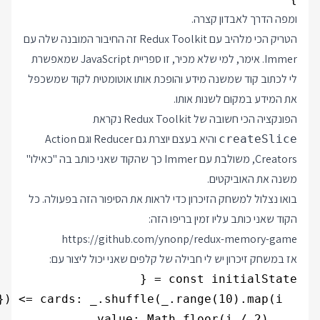
ומפה הדרך לאבדון קצרה.
הטריק הכי מלהיב עם Redux Toolkit זה החיבור המובנה שלה עם
Immer. אימר, למי שלא מכיר, זו ספריית JavaScript שמאפשרת
לי לכתוב קוד שמשנה מידע והופכת אותו אוטומטית לקוד שמשכפל
את המידע במקום לשנות אותו.
הפונקציה הכי חשובה של Redux Toolkit נקראת
והיא בעצם יוצרת גם Reducer וגם Action
createSlice
Creators, משולבת עם Immer כך שהקוד שאני כותב בה "כאילו"
משנה את האוביקטים.
בואו נצלול למשחק הזיכרון כדי לראות את הסיפור הזה בפעולה. כל
הקוד שאני כותב עליו זמין בריפו הזה:
https://github.com/ynonp/redux-memory-game
אז במשחק זיכרון יש לי חבילה של קלפים שאני יכול ליצור עם: