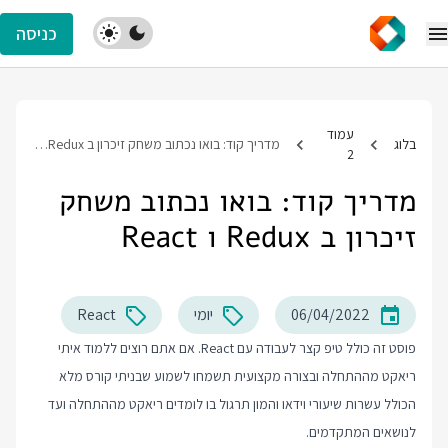
כניסה
עמוד
בלוג
מדריך קוד: בואו נכתוב משחק זיכרון ב Redux ו React
2
מדריך קוד: בואו נכתוב משחק
זיכרון ב Redux ו React
06/04/2022
יומי
React
פוסט זה כולל טיפ קצר לעבודה עם React. אם אתם רוצים ללמוד איתי
ריאקט מההתחלה ובצורה מקצועית תשמחו לשמוע שבניתי קורס מלא
הכולל עשרות שיעורי וידאו והמון תרגול בו לומדים ריאקט מההתחלה ועד
לנושאים המתקדמים.