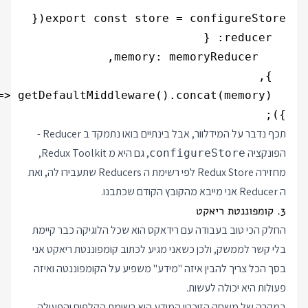
});

תכף נדבר על המידלוור, אבל בינתיים בואו נתמקד ב Reducer -
הפונקציה
, גם היא מ Redux Toolkit,
configureStore
מחזירה Redux Store לפי רשימת ה Reducers שתעבירו לה, ואת
ה Reducer אני מייבא מהקובץ הקודם שכתבנו.
3. קומפוננטת ריאקט
החלק הכי טוב בעבודה עם רידאקס הוא שכל הלוגיקה כבר קיימת
בלי קשר לממשק, ולכן כשאני מגיע לכתוב קומפוננטת ריאקט אני
בסך הכל צריך להבין איזה "מידע" משפיע על הקומפוננטה ואיזה
פעולות היא יכולה לעשות.
במקרה של משחק הזיכרון המידע הוא רשימת הקלפים והפעולה