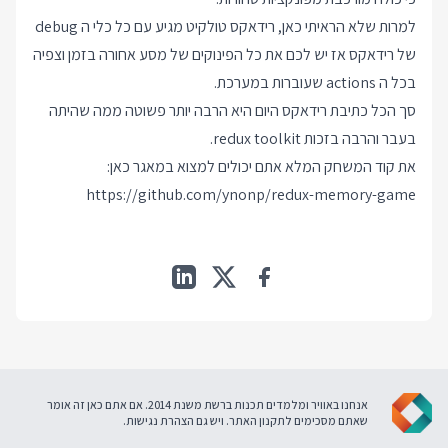
למרות שלא הראיתי כאן, רידאקס טולקיט מגיע עם כל כלי ה debug
של רידאקס אז יש לכם את כל הפינוקים של מסע אחורה בזמן וצפיה
בכל ה actions שעוברות במערכת.
סך הכל כתיבת רידאקס היום היא הרבה יותר פשוטה ממה שהיתה
בעבר והרבה בזכות redux toolkit.
את קוד המשחק המלא אתם יכולים למצוא במאגר כאן:
https://github.com/ynonp/redux-memory-game
אנחנו באוויר ומלמדים תכנות ברשת משנת 2014. אם אתם כאן זה אומר
שאתם מסכימים ל
תקנון האתר
. ויש גם
הצהרת נגישות
.