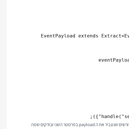
handle("se
הקוד הזה כבר עובד ממש אחלה. אירועים שמוגדרים עם payload דורשים שנעביר את ה payload בפרמטר השני ובודקים שמה