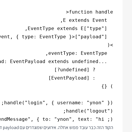
ndMessage", { to: "ynon", text: "hi ;)"});
