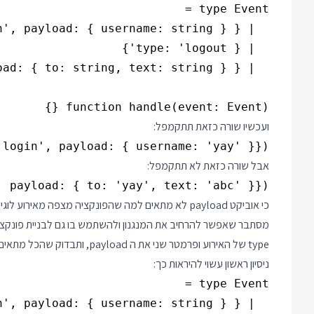
function handle(event: Event) {}

ועכשיו שורה כזאת תתקמפל:
login', payload: { username: 'yay' }});

אבל שורה כזאת לא תתקמפל:
 payload: { to: 'yay', text: 'abc' }});

כי אוביקט payload לא מתאים למה שהפונקציה מצפה מאירוע לוגין.
מסתבר שאפשר להרחיב את המנגנון ולהשתמש בו גם לבניית פונקציה
type של האירוע ופרמטר שני את ה payload, ותבדוק שהכל מתאים. בואו ננסה את זה.
ניסיון ראשון עשוי להיראות כך: