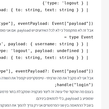
pe"], eventPayload: Event["payload"]) {}

אבל זה לא מתקמפל כי לא לכל האירועים יש payload. אם אני מוסיף payload גם לאירוע הניתוק אני מצליח לקמפל את הקוד:
e"], eventPayload?: Event["payload"]) {}

אבל אני לא מקבל את מה שרציתי - טייפסקריפט יקמפל את השורה הזאת למרות שבאירוע ogin
handle("login");

שמופיע ב payload, בלי להתאים ביניהם.
בשביל ההתאמה בין שני הפרמטרים אני רק צריך להפוך את הפונקציה ל Generic. זה ייתן לי גישה לטיפוסים שבאמת עב