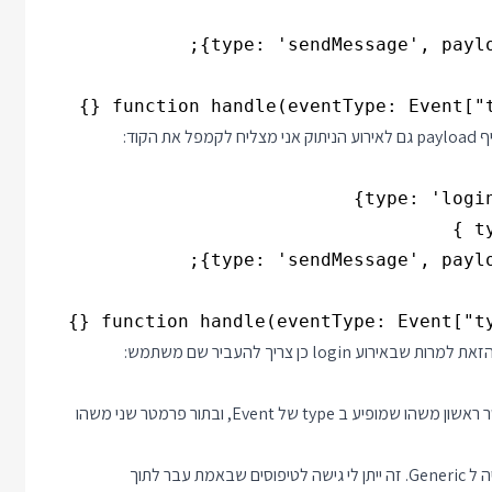
function handle(eventType: Event["ty
function handle(eventType: Event["typ
l כן צריך להעביר שם משתמש:
בעצם מה שהקוד שלי עשה זה ליצור פונקציה שמקבלת בתור פרמטר ראשון משהו שמופיע ב type של Event, ובתור פרמטר שני משהו
ר לתוך