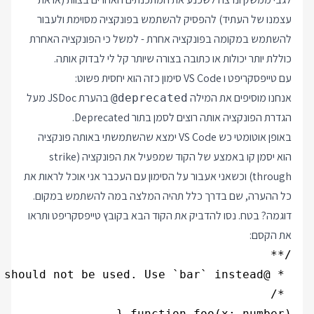
עצמנו של העתיד) להפסיק להשתמש בפונקציה מסוימת ולעבור
להשתמש במקומה בפונקציה אחרת - למשל כי הפונקציה האחרת
כוללת יותר יכולות או כתובה בצורה שיותר קל לי לבדוק אותה.
עם טייפסקריפט ו VS Code סימון כזה הוא יחסית פשוט:
אנחנו מוסיפים את המילה
בהערת JSDoc מעל
@deprecated
הגדרת הפונקציה אותה רוצים לסמן בתור Deprecated.
באופן אוטומטי כש VS Code ימצא שהשתמשתי באותה פונקציה
הוא יסמן קו באמצע של הקוד שמפעיל את הפונקציה (strike
through) וכשאני אעבור על הסימון עם העכבר אני אוכל לראות את
כל ההערה, שם בדרך כלל תהיה המלצה במה להשתמש במקום.
דוגמה? בטח. נסו להדביק את הקוד הבא בקובץ טייפסקריפט ותראו
את הקסם: