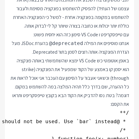
עצמנו של העתיד) להפסיק להשתמש בפונקציה מסוימת ולעבור
להשתמש במקומה בפונקציה אחרת - למשל כי הפונקציה האחרת
כוללת יותר יכולות או כתובה בצורה שיותר קל לי לבדוק אותה.
עם טייפסקריפט ו VS Code סימון כזה הוא יחסית פשוט:
אנחנו מוסיפים את המילה
בהערת JSDoc מעל
@deprecated
הגדרת הפונקציה אותה רוצים לסמן בתור Deprecated.
באופן אוטומטי כש VS Code ימצא שהשתמשתי באותה פונקציה
הוא יסמן קו באמצע של הקוד שמפעיל את הפונקציה (strike
through) וכשאני אעבור על הסימון עם העכבר אני אוכל לראות את
כל ההערה, שם בדרך כלל תהיה המלצה במה להשתמש במקום.
דוגמה? בטח. נסו להדביק את הקוד הבא בקובץ טייפסקריפט ותראו
את הקסם: