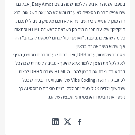
בפעם השניה הוא ניסה ללמוד שפה בשם Easy Amos, אבל גם
שם אפילו דברים בסיסיים לא עבדו והוא לא הבין את השגיאות. הוא
היה מוכן להתייאש כי חשב שהוא לא חכם מספיק בשביל לתכנת.
ה"קליק" שלו עם תכנות היה רק כשראה לראשונה HTML ופתאום
כל מה שהוא כתב עבד. "וואו אני יכול לגרום לטקסט להבהב" היה
איך שהוא תיאר את זה בראיון.
מסתבר שלפחות עבור DHH, ואני בטוח שעבור רבים נוספים, הכיף
לא קלקל את הרצון ללמוד אלא להיפך - סביבה לימודית שבה כל
דבר עובד יוצרת את הרצון להבין. ה HTML שגרם ל DHH לרצות
לכתוב קוד הוא ה Vibe Coding של היום, ואני די בטוח שככל
שנחשוף ילדים מגיל צעיר יותר לכלי בניית מוצרים מבוססי AI כך
נשפר את הביטחון העצמי והמוטיבציה שלהם.