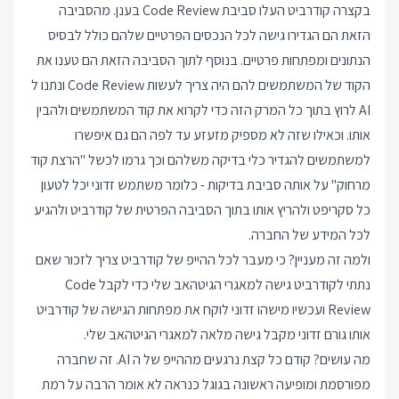
בקצרה קודרביט העלו סביבת Code Review בענן. מהסביבה
הזאת הם הגדירו גישה לכל הנכסים הפרטיים שלהם כולל לבסיס
הנתונים ומפתחות פרטיים. בנוסף לתוך הסביבה הזאת הם טענו את
הקוד של המשתמשים להם היה צריך לעשות Code Review ונתנו ל
AI לרוץ בתוך כל המרק הזה כדי לקרוא את קוד המשתמשים ולהבין
אותו. וכאילו שזה לא מספיק מזעזע עד לפה הם גם איפשרו
למשתמשים להגדיר כלי בדיקה משלהם וכך גרמו לכשל "הרצת קוד
מרחוק" על אותה סביבת בדיקות - כלומר משתמש זדוני יכל לטעון
כל סקריפט ולהריץ אותו בתוך הסביבה הפרטית של קודרביט ולהגיע
לכל המידע של החברה.
ולמה זה מעניין? כי מעבר לכל ההייפ של קודרביט צריך לזכור שאם
נתתי לקודרביט גישה למאגרי הגיטהאב שלי כדי לקבל Code
Review ועכשיו מישהו זדוני לוקח את מפתחות הגישה של קודרביט
אותו גורם זדוני מקבל גישה מלאה למאגרי הגיטהאב שלי.
מה עושים? קודם כל קצת נרגעים מההייפ של ה AI. זה שחברה
מפורסמת ומופיעה ראשונה בגוגל כנראה לא אומר הרבה על רמת