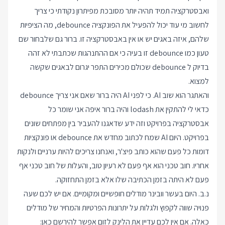
ואבסטרקציה תמיד תהיה יותר מסובכת מפיתרון נקודתי כי צריך
לחשוב מי עוד יכול להפעיל את הפונקציה debounce, מה הציפיות
שלהם, איזה באגים יש או אין באבסטרקציה זו. ברור גם שלבחור שם
טעון כמו debounce זו בעיה כי אם ההתנהגות שכתבתי לא זהה
בדיוק ל debounce שכולם מכירים התפר יגרום לבאגים שקשה
למצוא.
והאתגר הוא שוב AI. כי לפני AI היה ברור שאם אני צריך debounce
כדאי לי להתקין את lodash והיה ברור איפה אני שומר כל
אבסטרקציה בפרויקט וזה ידע שדאגנו להעביר בין מפתחים שונים
בפרויקט. היום AI שמח לכתוב מחדש את debounce או פונקציות
דומות כל פעם שהוא כותב פיצ'ר, ואנחנו צריכים להיות ערניים ולנקות
אחריו. חוב טכני הוא אף פעם לא רעיון טוב, והעלות של חוב טכני אף
פעם לא היתה בזמן הכתיבה שלו אלא בזמן התחזוקה.
נ.ב. היום בעשר וובינר מודלים חופשיים ומקומיים. אם יש לכם שעה
פנויה שווה לקפוץ ולגלות על יתרונות הפרטיות והמחיר של מודלים
כאלה. אם אין לכם עדיין את הלינק לזום אפשר להירשם כאן: