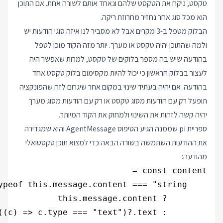
טקסט, ניקח את הטקסט שלהם ונאחד אותם לשורה אחת. אם התוכן
הוא מכל סוג אחר נחזיר מחרוזת ריקה.
הבלוק מטפל ב-3 מקרים אבל לא מסביר לנו איזה סוגי הודעות יש
ולמה שהתוכן יהיה טקסט או מערך. יותר מזה הקוד מוכן לטפל
בהודעה שיש בה מספר בלוקים של טקסט, למרות שאפשר היה
לעצור בבלוק הראשון כי יכול להיות מקסימום בלוק טקסט אחד
בהודעה. אם יהיה בעתיד שינוי במקום אחר שיגרום לזה שהפונקציה
תופעל רק עם הודעות מסוג טקסט או רק עם הודעות מסוג מערך
יהיה קשה לזהות את השינוי ולמחוק את הקוד המיותר.
ספריית pi שממנה הגיע הטיפוס AgentMessage והיא שמגדירה
את ההודעות השתמשה בשורה הבאה כדי למצוא תוכן טקסטואלי
מהודעה:
        : this.message.content.find((c) => c.type === "text")?.text || "";
