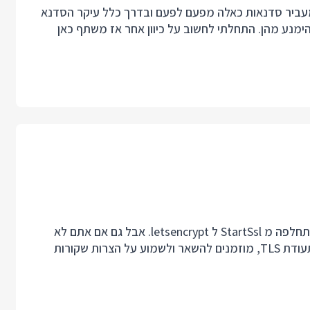
מעביר סדנאות כאלה מפעם לפעם ובדרך כלל עיקר הסדנא
ימנע מהן. התחלתי לחשוב על כיוון אחר אז משתף כאן
אלו מכם שבודקים תעודות TLS וודאי שמו לב שהתעודה התחלפה מ StartSsl ל letsencrypt. אבל גם אם אתם לא
מהאנשים האלה, או שאתם אפילו לא בטוחים איך בודקים תעודת TLS, מוזמנים להשאר ולשמוע על הצרות שקורות