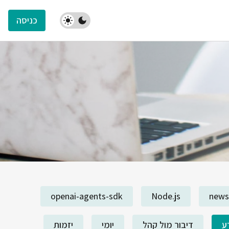
כניסה
openai-agents-sdk
Node.js
news
ע
דיבור מול קהל
יומי
יזמות