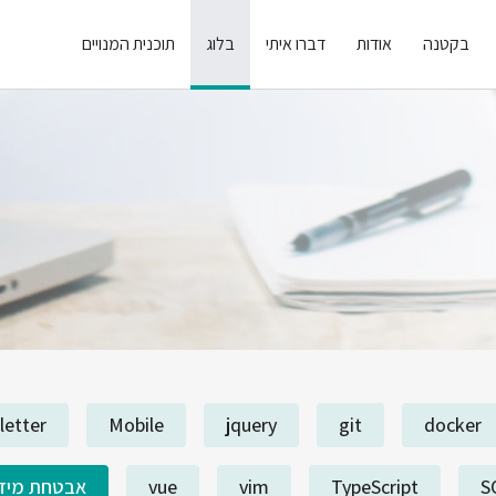
בקטנה
אודות
דברו איתי
בלוג
תוכנית המנויים
letter
Mobile
jquery
git
docker
S
TypeScript
vim
vue
אבטחת מיד