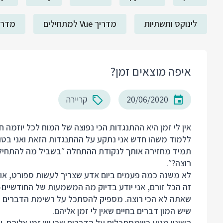
לינוקס ותשתיות
מדריך Vue למתחילים
מדריך ack
איפה מוצאים זמן?
20/06/2020
קריירה
אין לי זמן היא ההתנגדות הכי נפוצה של המוח לכל יוזמה
ללמוד משהו חדש אני נתקע על ההתנגדות הזאת ואני בטוח 
תמיד מחזירה אותך לנקודת ההתחלה ״בשביל מה להתחיל ב
רוצה?״.
לא משנה כמה פעמים ביום אדע שצריך לעשות ספורט, או 
זה הכל זורם, אני יודע בדיוק מה המשמעות של החודשיי
שאתה לא הכי רוצה. מספיק להסתכל על רשימת הדברים ש
שיש המון דברים בחיים שאין לי זמן אליהם.
השינוי מגיע כשמסתכלים על הדברים שכן יש זמן אליהם. ע