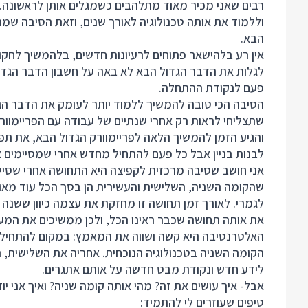
רבים שאני מכיר מאוד מתלהבים כשמגלים אותן לראשונה.
וללמוד את אותה טכנולוגיה לאורך שנים, וזאת הסיבה שמ
הבא.
אין רע בלהישאר פתוחים לרעיונות חדשים, בלהמשיך לחקור
לגלות את הדבר הגדול הבא לא באה על חשבון הדבר הגדול 
פעם לנקודת ההתחלה.
הסיבה הכי טובה להמשיך ללמוד יותר לעומק את הדבר הג
שתצליחי לראות רק אחרי שנתיים של עבודה עם הפריימוור
והגיע הזמן להמשיך הלאה לפריימוורק הגדול הבא, את תפ
לבנות בניין אבל כל פעם להתחיל מחדש אחרי שמסיימים 
אני חושב שסיבה מרכזית לקפיצה היא התחושה אחרי שסיימ
שהקומה השניה, השלישית והעשירית הן בסך הכל עוד מאו
לגמרי. לאורך זמן תחושה זו מחזקת את עצמה כיוון ששנה 
את אותה תחושה שכבר ראינו הכל, ולכן ממשיכים את המעג
האלטרנטיבה היא קשה ושווה את המאמץ: במקום להתחיל ב
הקומה השניה בטכנולוגיה הנוכחית. אחריה את השלישית, 
לידע חדש ונקודת מבט חדשה על אותם אתגרים.
אבל- איך עושים את זה? מהי אותה קומה שניה? ואיך אני י
טיפים שעוזרים לי להתמיד: