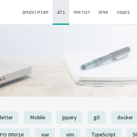
בקטנה
אודות
דברו איתי
בלוג
תוכנית המנויים
letter
Mobile
jquery
git
docker
S
TypeScript
vim
vue
אבטחת מיד