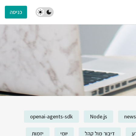
כניסה
openai-agents-sdk
Node.js
news
ע
דיבור מול קהל
יומי
יזמות