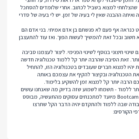
בוק וכמובן על הזמן שהצלחתי למצוא בשביל לכתוב. אחרי שלומדים להסתכל
איתה ההבנה שאין לי בעיה של זמן. יש לי בעיה של סדרי
ט כנראה אף פעם לא פגשתם בן אדם אמיתי. בני אדם הם
א חשוב ובכל זאת להמשיך לעשות הפוך. ואז עוד להתעצבן
ינוי חיצוני בנוסף לשינוי הפנימי. ליצור לעצמנו סביבה
 יותר. זאת הסיבה שהרבה יותר קל ללמוד טכנולוגיה חדשה
ת יהיו למצוא חברים שעובדים בטכנולוגיה הזו, להתחיל
ת הטכנולוגיה ובקיצור להקיף את עצמכם באותה
כם הרבה יותר קל למצוא זמן להשקיע בלימוד.
ותר ללמוד - תשמחו לשמוע שזה בדיוק מה שאנחנו עושים
ב Developer Bootcamps כאן באתר. מסלול הלימוד ב Bootcamp מיועד למתכנתים עסוקים מהתעשיה, מבוסס
בודה שבה ללמוד ולהתקדם יהיה הדבר הקל שתרצו
י הקורסים: