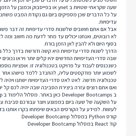
שעה שקראתי שטויות ב ynet או בפייס
על כל הדברים שכן מספיקים ביום גם נקודת המבט משתנה ו
עדיפויות.
אבל אם אתם חושבים שלשנות סדרי עדיפויות זה דבר פשו
לא רובוטים, ואנחנו יכולים עד מחר לדעת מה חשוב ומה ל
בסוף היום ולא להבין לאן הזמן בורח.
הדרך לשנות סדרי עדיפויות היא קשה ודורשת בדרך כלל גם ש
שבה סדרי העדיפויות החדשים יהיו קלים יותר ויראו נכונים
כשנכנסים לעבוד על פרויקט בטכנולוגיה זו. אופציות נוספו
לשמוע יותר פודקסטים עליה, להתנדב ללמד מישהו אחר א
טכנולוגיה חדשה. לאט לאט סדרי העדיפויות ישתנו ויהיה ל
ואם אתם רוצים עזרה ביצירת הסביבה שבה יהיה לכם קל י
על השקעה של שעה ביום בממוצע ויוצר עבורכם סביבת ע
לעשות. למידע על הקורסים הבאים שיפתחו בקרו אותנו בדפ
קורס Python במסלול Developer Bootcamp
קוד React במסלול Developer Bootcamp