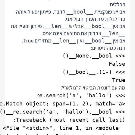
הכללים:
אם יש פונקציית
לדבר, פייתון יפעיל אותה
__bool__
כדי לגלות מה הערך הבוליאני.
אם אין
אבל יש
, פייתון יפעיל את
__len__
__bool__
ויבדוק אם התוצאה אינה אפס.
__len__
אם אין
ואין
מחזירים True.
__len__
__bool__
הנה כמה ניסויים:
True

מה עם דוגמת הביטוי הרגולארי?