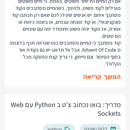
אם רק החיים היו יותר פשוטים. באמת. כי חיים פשוטים
מובילים לקוד פשוט, ולהיפך, כשהחיים מסתבכים הקוד
מסתבך איתם. יש אנשים שיגידו לכם שאם רק תכתבו קוד
פונקציונאלי, או קוד מונחה עצמים, או בשפה כזאת או
אחרת, אז הקוד יהיה פשוט ויתמודד יפה עם שינויים.
הם טועים.
קוד מסתבך כי החיים מסתבכים כמו שנראה תכף בדוגמה
מ Advent Of Code. אבל אל תדאגו יש גם נקודת אור
בסוף הסיפור. וגם פייתון, כי צריך קצת הפסקה מכל
הקלוז'ר.
המשך קריאה
מדריך: בואו נכתוב צ'ט ב Python עם Web
Sockets
python
03/06/2022