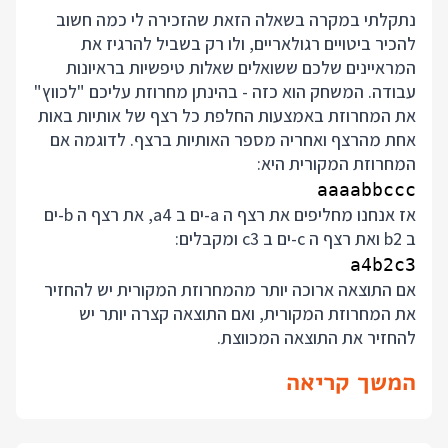
נתקלתי במקרה בשאלה הזאת שהזכירה לי כמה חשוב
להכיר ביטויים רגולאריים, ולו רק בשביל להרגיז את
המראיינים שלכם ששואלים שאלות טיפשיות בראיונות
עבודה. המשחק הוא כזה - בהינתן מחרוזת עליכם "לכווץ"
את המחרוזת באמצעות החלפת כל רצף של אותיות באות
אחת מהרצף ואחריה מספר האותיות ברצף. לדוגמה אם
המחרוזת המקורית היא:
aaaabbccc

אז אנחנו מחליפים את רצף ה a-ים ב a4, את רצף ה b-ים
ב b2 ואת רצף ה c-ים ב c3 ומקבלים:
a4b2c3

אם התוצאה ארוכה יותר מהמחרוזת המקורית יש להחזיר
את המחרוזת המקורית, ואם התוצאה קצרה יותר יש
להחזיר את התוצאה המכווצת.
המשך קריאה