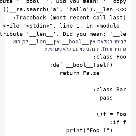
ibute '__len__'. Did you mean: '__le__'?

לביטוי רגולארי אין
ואין
לכן הוא
__len__
__bool__
מחזיר True. והנה ניסוי עם קלאסים שלי: