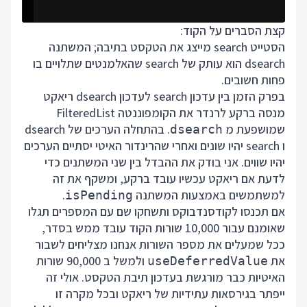
קצת הסברים על הקוד:
הסטייט search מייצג את הטקסט בתיבה; המשתנה
dsearch הוא עותק של search שהאלמנטים שתלויים בו
פחות חשובים.
בפרק הזמן בין עדכון search לעדכון dsearch ריאקט
מנסה ברקע לרנדר את הקומפוננטה FilteredList
שמושפעת מ
. בהתחלה הערכים של dsearch
dsearch
ו search יהיו שונים ואחרי שהרינדור האיטי יסתיים הערכים
יהיו שווים. אני בודק את ההבדל בין שני המשתנים כדי
לדעת אם ריאקט עכשיו עובד ברקע, ומשקף את זה
למשתמשים באמצעות המשתנה
.
isPending
אם תכנסו לקודסנדבוקס ותשחקו שם עם המספרים תגלו
שאומנם עבור 10,000 שורות הקוד עובד ממש בסדר,
ככל שמעלים את מספר השורות אנחנו מצליחים לשבור
את
ולמשל ב 90,000 שורות
useDeferredValue
האיטיות כבר מורגשת בעדכון תיבת הטקסט. אולי זה
ייפתר בגירסאות עתידיות של ריאקט ובכל מקרה זו