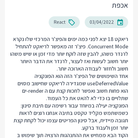
אכפת
React
03/04/2022
ריאקט 18 יצא לפני כמה ימים והפיצ'ר המרכזי שלו נקרא
Concurrent Mode. פיצ'ר זה מאפשר לריאקט להתחיל
לרנדר משהו, להבין שזה לוקח יותר מדי זמן או שיש משהו
יותר חשוב לעשות ואז לעצור, לרנדר את הדבר היותר
חשוב ולחזור לעבודה הארוכה יותר.
אחד השימושים של הפיצ'ר הזה הוא הפונקציה
useDeferredValue שמגדירה לריאקט שחישוב מסוים
הוא פחות חשוב ואפשר לחכות קצת עם ה render-ים
שתלויים בו כדי לא להאט את כל העמוד.
הפונקציה יעילה במיוחד עבור רשימה עם תיבת סינון:
כשמשתמש מקליד טקסט בתיבה אנחנו רוצים לראות
תגובה מיידית, אבל סינון הפריטים עצמו יכול לקחת קצת
יותר זמן ולעבוד ברקע.
הקוד הבא ממחיש את ההתנהגות הרצויה תוך שימוש ב