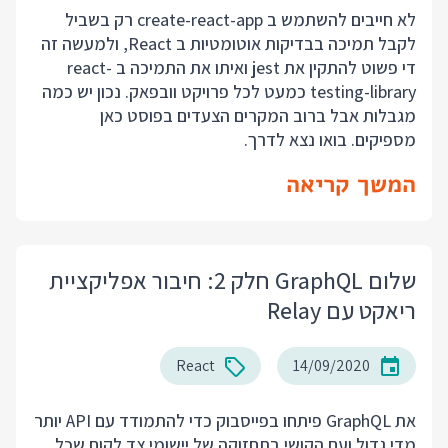
לא חייבים להשתמש ב create-react-app רק בשביל
לקבל תמיכה בבדיקות אוטומטיות ב React, ולמעשה זה
די פשוט להתקין את jest ואיתו את התמיכה ב react-
testing-library כמעט לכל פרויקט וובפאק. נכון יש כמה
מגבלות אבל ברוב המקרים הצעדים בפוסט כאן
מספיקים. בואו נצא לדרך.
המשך קריאה
שלום GraphQL חלק 2: חיבור אפליקציית
ריאקט עם Relay
React
14/09/2020
את GraphQL פיתחו בפייסבוק כדי להתמודד עם API יותר
מדי גדול ועם הקושי בתחזוקה של יישומי צד לקוח שכל