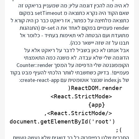
לא היה מה להכין דוגמה עליו; מה שמעניין בריאקט זה
שאם הקוד היה נקרא כתוצאה מ setTimeout במקום
כתוצאה מלחיצה על כפתור, אז ריאקט כבר כן היה קורא ל
render פעמיים במקום לאחד את ה set-ים (התנהגות
מתועדת ועם הבטחה לאי תאימות בעתיד - כלומר אל
תבנו על זה שזה יישאר ככה).
אבל אנחנו לא כאן בשביל לדבר על ריאקט אלא על
הדוגמה שלי שלא עבדה. לא משנה כמה התאמצתי
הקומפוננטה שלי הדפיסה על המסך Counter::render
פעמיים!. בדיוק כשחשבתי לוותר הלכתי להעיף מבט בקוד
של index.js שנוצר אוטומטית עם create-react-app:
  );

החברים שלנו בפייסבוק כל כך דואגים שלא נעשה טעויות