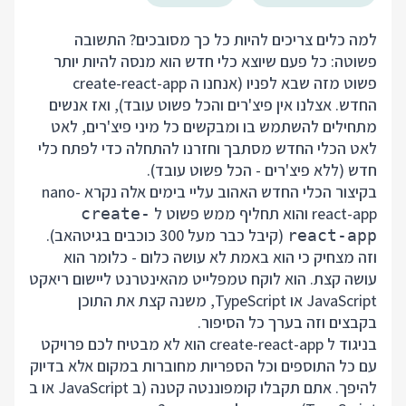
למה כלים צריכים להיות כל כך מסובכים? התשובה
פשוטה: כל פעם שיוצא כלי חדש הוא מנסה להיות יותר
פשוט מזה שבא לפניו (אנחנו ה create-react-app
החדש. אצלנו אין פיצ'רים והכל פשוט עובד), ואז אנשים
מתחילים להשתמש בו ומבקשים כל מיני פיצ'רים, לאט
לאט הכלי החדש מסתבך וחזרנו להתחלה כדי לפתח כלי
חדש (ללא פיצ'רים - הכל פשוט עובד).
בקיצור הכלי החדש האהוב עליי בימים אלה נקרא
nano-
react-app
והוא תחליף ממש פשוט ל
create-
(קיבל כבר מעל 300 כוכבים בגיטהאב).
react-app
וזה מצחיק כי הוא באמת לא עושה כלום - כלומר הוא
עושה קצת. הוא לוקח טמפלייט מהאינטרנט ליישום ריאקט
JavaScript או TypeScript, משנה קצת את התוכן
בקבצים וזה בערך כל הסיפור.
בניגוד ל create-react-app הוא לא מבטיח לכם פרויקט
עם כל התוספים וכל הספריות מחוברות במקום אלא בדיוק
להיפך. אתם תקבלו קומפוננטה קטנה (ב JavaScript או ב