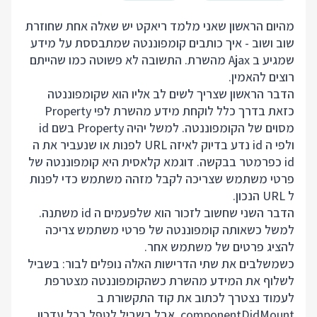
מהיום הראשון שאני מלמד ריאקט יש שאלה אחת שחוזרת
שוב ושוב - איך כותבים קומפוננטה שמתבססת על מידע
שמגיע ב Ajax מהשרת. התשובה לא פשוטה כמו שהייתם
רוצים להאמין.
הדבר הראשון שצריך לשים לב אליו הוא שקומפוננטה
כזאת בדרך כלל לוקחת מידע מהשרת לפי Property
מסוים של הקומפוננטה. למשל יהיה Property בשם id
ולפי ה id נדע בדיוק לאיזה URL לפנות או שנעביר את ה
id כפרמטר בבקשה. דוגמא קלאסית היא קומפוננטה של
פרטי משתמש שצריכה לקבל מזהה משתמש כדי לפנות
ל URL הנכון.
הדבר השני שחשוב לזכור הוא שלפעמים ה id משתנה.
למשל כשאותה קומפוננטה של פרטי משתמש צריכה
להציג פרטים של משתמש אחר.
כשמשלבים את שתי הדרישות האלה נופלים לבור: בשביל
לשלוף את המידע מהשרת כשהקומפוננטה מצטרפת
לעמוד נצטרך לכתוב את קוד התקשורת ב
componentDidMount. אבל בשביל לטפל בכל עדכון