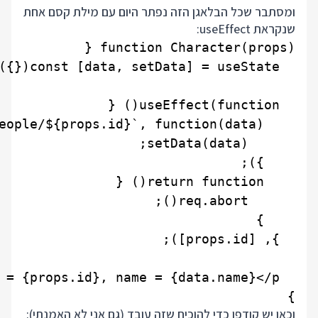
ומסתבר שכל הבלאגן הזה נפתר היום עם מילת קסם אחת
שנקראת useEffect:
}

וכאן יש קודפן כדי להוכיח שזה עובד (גם אני לא האמנתי):