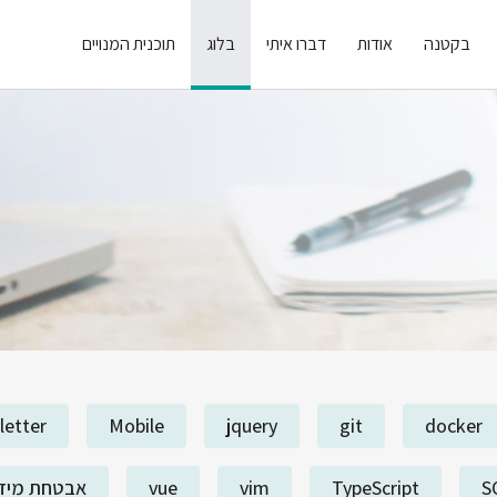
בקטנה
אודות
דברו איתי
בלוג
תוכנית המנויים
letter
Mobile
jquery
git
docker
S
TypeScript
vim
vue
אבטחת מיד