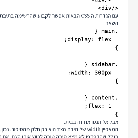
</div>

השאר:
}

אבל אל תנסו את זה בבית.
בגלל שהדפדפן לא מצא סיבה טובה לכווץ אותו קצת. אם נעדכן את ה HTML ונוס