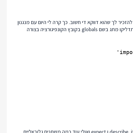
זכיר לך שהוא דווקא די חשוב. כך קרה לי היום עם מנגנון
הזרקת הגלובאליים של vitest. המנגנון בגדול אומר שאם תדליקו מתג בשם globals בקובץ הקונפיגורציה בצורה
אז בכל קבצי הבדיקות שלכם תוכלו להסתמך על זה שיש describe, it ו expect ואולי עוד כמה משתנים גלובאליים.