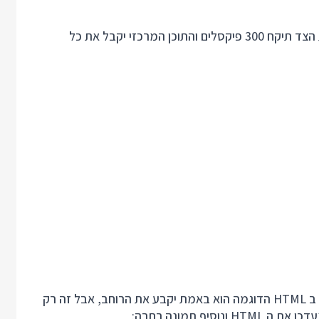
עם הגדרות ה CSS הבאות אפשר לקבוע שהרשימה בתיבת הצד תיקח 300 פיקסלים והתוכן המרכזי יקבל את כל
המאפיין width של תיבת הצד הוא רק חלק מהסיפור. נכון, ב HTML הדוגמה הוא באמת יקבע את הרוחב, אבל זה רק
יף תמונה רחבה: