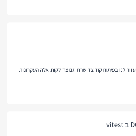
 מזמן נכנסו לשפת JavaScript ויכולים לעזור לנו בפיתוח קוד צד שרת וגם צד לקוח. אלה העקרונות