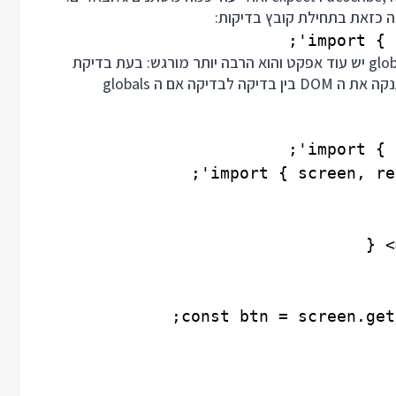
import { 
עד לפה אין סיבה להתרגש, אבל מסתבר שלהזרקת ה globals יש עוד אפקט והוא הרבה יותר מורגש: בעת בדיקת
קומפוננטות ריאקט עם react-testing-library, הספריה תנקה את ה DOM בין בדיקה לבדיקה אם ה globals