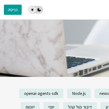
כניסה
openai-agents-sdk
Node.js
news
ע
דיבור מול קהל
יומי
יזמות