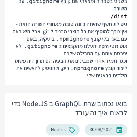
בשקט בספריה ומצאתי שם קובץ
עם
.gitignore
השורה:
dist/

גיט לוג חשף שהיתה כוונה טובה מאחורי השורה הזאת -
אין צורך להוסיף את כל תוצרי הבניה ל git. אבל היא באה
עם באג: בלי קובץ
בתיקיה, באופן
.npmignore
אוטומטי npm יתעלם מהקבצים ב
ולא
.gitignore
יפרסם אותם עם החבילה שלכם.
וכמו תמיד אחרי שמבינים את הבעיה הפיתרון היה פשוט
ליצור קובץ
ריק, ולהפסיק להאשים את
.npmignore
הילדים בבאגים שלי...
בואו נכתוב שרת GraphQL ב Node.JS כדי
לראות איך זה עובד
Node.js
30/08/2021