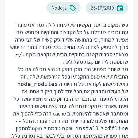
Node.js
26/10/2019
כשהמקום בדיסק הקשיח שלי מתחיל להיגמר אני עובר
עם זכוכית מגדלת על כל הקבצים והתיקיות ומחפש מה
אפשר למחוק, כי בתחושה שלי דיסק קשיח של חצי טרה
צריך להספיק לפחות לכל החיים. בכל מקרה בתוך החיפוש
מצאתי ספריה קטנה בתיקיית הבית שנקראת
~/.npm
שתופסת לי היום קצת מעל ג'יגה.
מה שיותר מפתיע היה תוכן התיקיה: היא מכילה את כל
החבילות שאי פעם התקנתי ובכל הגירסאות שלהן. זה
כאילו מישהו לקח את כל תיקיות ה
node_modules
של העולם והדביק את הכל יחד לתוך תיקיה אחת. אז
הלכתי
לתיעוד
ומסתבר שזה בדיוק מה ש npm עושה כל
פעם שאנחנו מתקינים חבילה. עוד קצת חיטוט בתיעוד
ומסתבר שאפשר להשתמש ב cache הזה כדי להפוך את
ההתקנות שלכם להרבה יותר מהירות. העברת הדגל
--
ל
גורמת ל npm להתקין
npm install
offline
את הספריה מהמטמון המקומי בלי לבקר באינטרנט כלל.