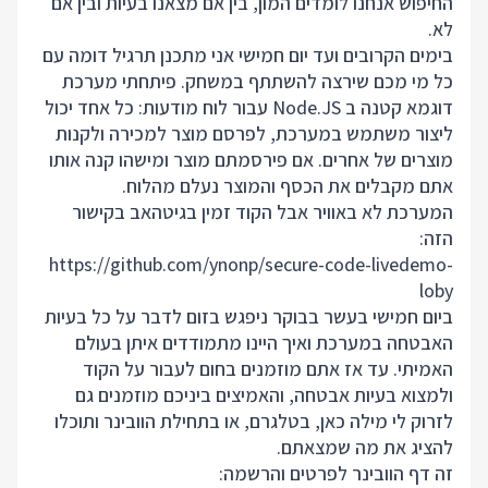
החיפוש אנחנו לומדים המון, בין אם מצאנו בעיות ובין אם
לא.
בימים הקרובים ועד יום חמישי אני מתכנן תרגיל דומה עם
כל מי מכם שירצה להשתתף במשחק. פיתחתי מערכת
דוגמא קטנה ב Node.JS עבור לוח מודעות: כל אחד יכול
ליצור משתמש במערכת, לפרסם מוצר למכירה ולקנות
מוצרים של אחרים. אם פירסמתם מוצר ומישהו קנה אותו
אתם מקבלים את הכסף והמוצר נעלם מהלוח.
המערכת לא באוויר אבל הקוד זמין בגיטהאב בקישור
הזה:
https://github.com/ynonp/secure-code-livedemo-
loby
ביום חמישי בעשר בבוקר ניפגש בזום לדבר על כל בעיות
האבטחה במערכת ואיך היינו מתמודדים איתן בעולם
האמיתי. עד אז אתם מוזמנים בחום לעבור על הקוד
ולמצוא בעיות אבטחה, והאמיצים ביניכם מוזמנים גם
לזרוק לי מילה כאן, בטלגרם, או בתחילת הוובינר ותוכלו
להציג את מה שמצאתם.
זה דף הוובינר לפרטים והרשמה: