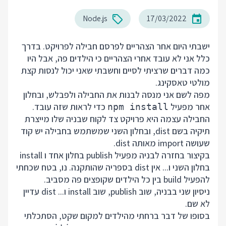
Node.js
17/03/2022
ישבתי היום אחר הצהריים לפרסם חבילה לפרויקט. בדרך
כלל אני לא עובד אחרי הצהריים כי הילדים פה, אבל היו
כמה דברים שרציתי לסיים וחשבתי שאני יכול לנסות קצת
מולטי טאסקינג.
מפה לשם אני מנסה לבנות את החבילה ולפבלש, ובחלון
אחר מפעיל
כדי לראות שזה עובד.
npm install
החבילה עצמה היא פרויקט צד לקוח שבניה שלו מייצרת
תיקיה בשם dist, ובחלון השני שמשתמש בחבילה יש קוד
שעושה import מאותה dist.
בקיצור בחזרה לבניה מפעיל publish בחלון אחד ו install
בחלון השני ו... אין dist בספריה שהותקנה. נו, בטח שכחתי
להפעיל build בין כל הילדים שקופצים פה מסביב.
ניסיון שני בבניה, שוב publish, שוב install ו... dist עדיין
לא שם.
בסופו של דבר ברחתי מהילדים למקום שקט, הסתכלתי