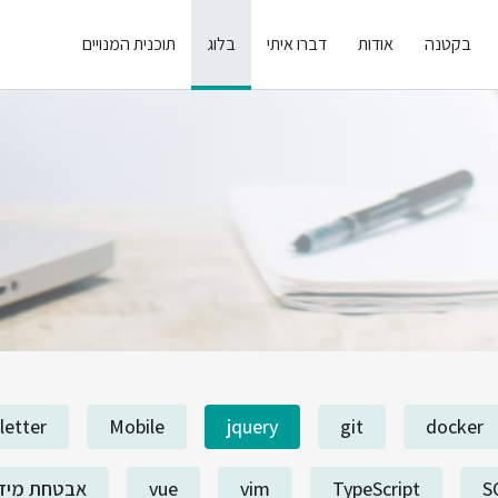
בקטנה
אודות
דברו איתי
בלוג
תוכנית המנויים
letter
Mobile
jquery
git
docker
S
TypeScript
vim
vue
אבטחת מיד