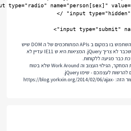
אנשים עדיין מתפלאים כשאני בוחר לשלב jQuery בקוד ולהשתמש בו במקום ב APIs המתוחכמים של ה DOM שיש
היום. יש איזה סטראוטיפ כאילו האינטרנט כל כך טוב היום שכבר לא צריך jQuery. המציאות היא ש IE11 עדיין לא
ת כבר מגיעה ללקוחות.
שימוש ב jQuery.serialize היה מונע את הבאג וחוסך לי את המחקר, הגילוי העצוב וה Work Around שלא בטוח
https://blog.yorkxin.org/2014/02/06/ajax-