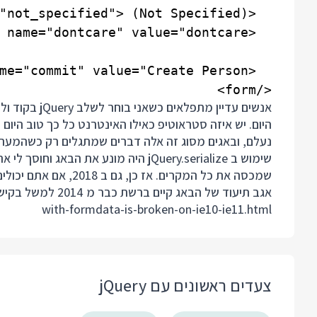
</form>

נעלם, ובאגים מסוג זה אלה דברים שמתגלים רק כשהמערכ
שמכסה את כל המקרים. אז כן, גם ב 2018, אם אתם יכולים להרשות לעצמכם - שימו jQuery.
אגב תיעוד של הבאג קיים ברשת כבר מ 2014 למשל בקישור הזה:
with-formdata-is-broken-on-ie10-ie11.html
צעדים ראשונים עם jQuery