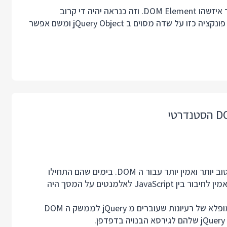
אפשר לחשוב על פלאגין בתור פונקציה שמקבלת כפרמטר איזשהו DOM Element. וזה כנראה יהיה די קרוב
למציאות. אנחנו מצרפים פלאגין ליישום באמצעות הדבקת פונקציה כזו על שדה מסוים ב jQuery Object ומשם אפשר
ספריית jQuery התחילה עם רעיון פשוט וגאוני: לבנות API טוב יותר ואמין יותר עבור ה DOM. בימים שהם התחילו
המצב היה הרבה יותר גרוע ממה שהוא היום והצורך ב API אמין לחיבור בין JavaScript לאלמנטים על המסך היה
מאז התאימות בין דפדפנים השתפרה מאוד והחל תהליך מופלא של רעיונות שעוברים מ jQuery לממשק ה DOM