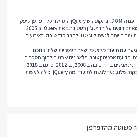
ספריית jQuery נוצרה כדי לתת לנו ממשק עבודה טוב יותר עם ה DOM. בתקופה ש jQuery התחילה כל דפדפן סיפק
פונקציות שונות כדי לחבר בין קוד JavaScript לבין התוכן שאתם רואים על הדף. ג'ון רסיג כתב את jQuery ב 2005
בזמן שלמד בקולג' במטרה לתת למתכנתים (ולעצמו) כלים טובים יותר לגשת ל DOM ולחבר קוד טיפול באירועים
ריה היחידה שהגיעה עם תיעוד מלא. כל שאר הספריות שלחו אתכם
ה יחד עם ארכיטקטורת פלאגינים שבנויה לתוך הספריה
בפוסט זה נראה איך להתחיל להשתמש בספריית jQuery בקוד שלנו, איך לגשת לתיעוד ומה jQuery יכולה לעשות