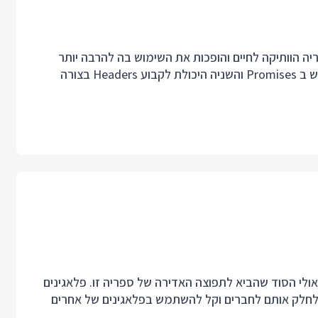
ב jQuery מחזירות את הסיפריה הוותיקה לחיים והופכות את השימוש בה להרבה יותר
מהנה מכל API מקביל שיש בדפדפן. הראשונה היא השימוש ב Promises והשניה היכולת לקבוע Headers בצורה
נון הפלאגינים היה אחד הרעיונות הראשונים ב jQuery ואולי הסוד שהביא לתפוצה האדירה של ספריה זו. פלאגינים
Jav שקל לבנות אותם, קל לחלק אותם לחברים וקל להשתמש בפלאגינים של אחרים