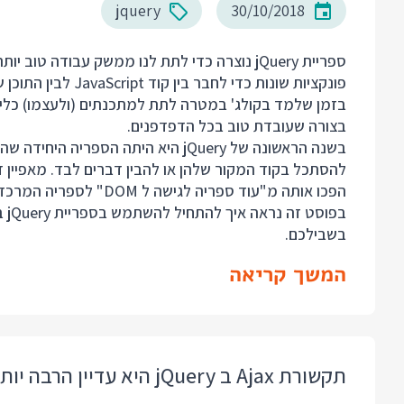
jquery
30/10/2018
בצורה שעובדת טוב בכל הדפדפנים.
בשנה הראשונה של jQuery היא היתה הספ
להסתכל בקוד המקור שלהן או להבין דברים לבד. מאפיין ז
הפכו אותה מ"עוד ספריה לגישה ל DOM" לספריה המרכזית שאנשים בוחרים בה ב 2006, ב-2012 וכן גם ב 2018.
בשבילכם.
המשך קריאה
תקשורת Ajax ב jQuery היא עדיין הרבה יותר פשוטה מהדפדפן