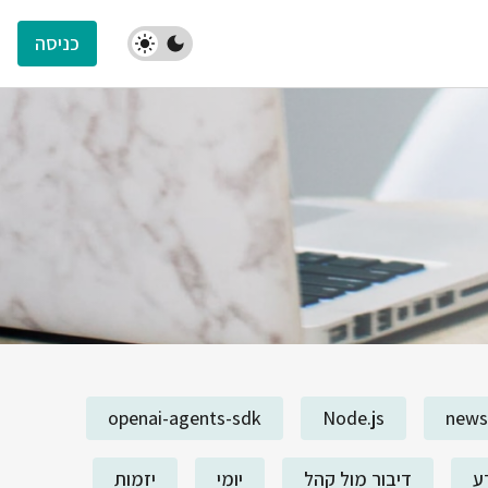
כניסה
openai-agents-sdk
Node.js
news
ע
דיבור מול קהל
יומי
יזמות