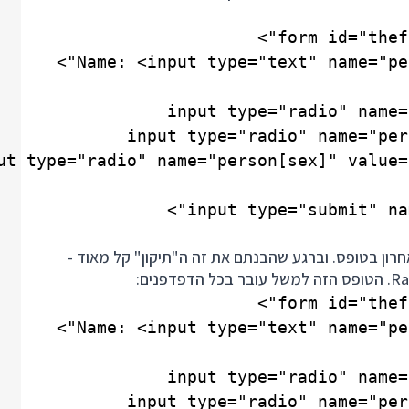
Radio But בתור האלמנט האחרון בטופס. וברגע שהבנתם את זה ה"תיקון" קל מאוד -