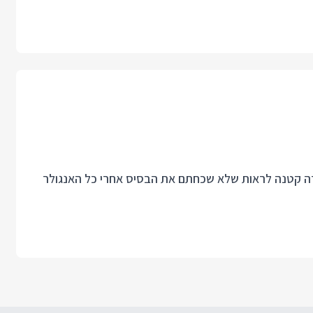
עים לכתוב jQuery Plugin? אז קחו חידה קטנה לראות שלא שכחתם את הבסיס אחרי כל האנגולר