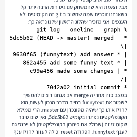
אבל האמת היא שהמשחק עם גיט הוא הרבה יותר קל
כשאנחנו זוכרים שמה שחשוב ב git זה הקומיטים ולא
הענפים. אני מזכיר שהלוג הראשון שלנו נראה כך:
* 7042a02 initial commit

במצב כזה אחרי ה merge אם אנחנו רוצים להמשיך
לשמור את funnytext בחיים הדבר הנכון לעשות הוא
להזיז אותו כך שיהיה מסונכרן עם master. הרי ממילא
הקונפליקטים נפתרו בקומיט 5dc5b62, ואין שום סיבה
שקומיט זה (שכולל את פיתרון הקונפליקטים) לא ייכנס גם
לענף funnytext. הפקודה reset יכולה לעזור להזיז ענף