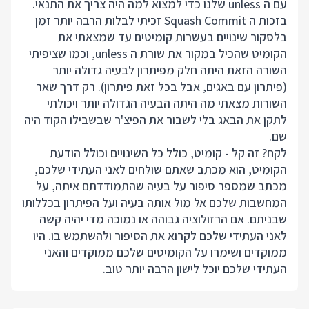
עם ה unless שלנו כדי למצוא למה היה צריך את התנאי.
בזכות ה Squash Commit זכיתי לבלות הרבה יותר זמן
בלסקור שינויים בעשרות קומיטים עד שמצאתי את
הקומיט שהכיל במקור את שורת ה unless, וכמו שציפיתי
השורה הזאת היתה חלק מפיתרון לבעיה גדולה יותר
(פיתרון עם באגים, אבל בכל זאת פיתרון). רק דרך שאר
השורות מצאתי מה היתה הבעיה הגדולה יותר ויכולתי
לתקן את הבאג בלי לשבור את הפיצ'ר שבשבילו הקוד היה
שם.
לקח? זה קל - קומיט, כולל כל השינויים וכולל הודעת
הקומיט, הוא מכתב שאתם שולחים לאני העתידי שלכם,
מכתב שמספר סיפור על בעיה שהתמודדתם איתה, על
המחשבות שלכם אל מול אותה בעיה ועל הפיתרון בכללותו
שבניתם. אם הרזולוציה גבוהה או נמוכה מדי יהיה קשה
לאני העתידי שלכם לקרוא את הסיפור ולהשתמש בו. היו
ממוקדים ושימרו על הקומיטים שלכם ממוקדים והאני
העתידי שלכם יוכל לישון הרבה יותר טוב.