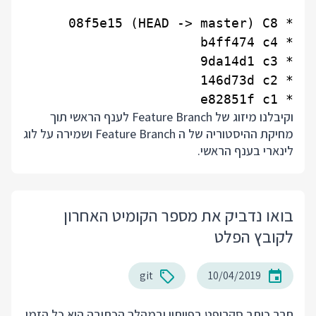
* e82851f c1

וקיבלנו מיזוג של Feature Branch לענף הראשי תוך
מחיקת ההיסטוריה של ה Feature Branch ושמירה על לוג
לינארי בענף הראשי.
בואו נדביק את מספר הקומיט האחרון
לקובץ הפלט
git
10/04/2019
חבר כותב סקריפט בפייתון ובמהלך הכתיבה הוא כל הזמן