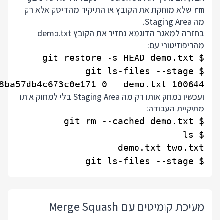
שלא מוחקת את הקובץ או התיקיה מהדיסק אלא רק
rm
מה Staging Area.
בחזרה למאגר הדוגמא נחזיר את הקובץ demo.txt
מהריפוזיטורי עם:
100644 5626abf0f72e58d7a153368ba57db4c673c0e171 0   demo.txt

ועכשיו נמחק אותו רק מה Staging Area בלי למחוק אותו
מתיקיית העבודה:
$ git ls-files --stage

מעיכת קומיטים עם Merge Squash