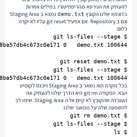
להעתיק את הגירסא מהריפוזיטורי. במילים אחרות
בדוגמא שלנו הקובץ
נמצא ב Staging Area
demo.txt
וגם ב Repository. אם אפעיל git reset עליו לא יקרה
כלום:
100644 5626abf0f72e58d7a153368ba57db4c673c0e171 0   demo.txt

בכל מקרה הוא נשאר ב Staging Area וייכנס לקומיט
הבא. הפקודה git rm היא הדרך שלנו להעתיק את
העובדה שהקובץ לא קיים אל ה Staging Area. שימו לב
להשפעה שלה על המאגר שלנו: