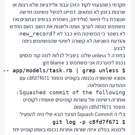
חקרתי כשהגעתי לקוד הזה) עבור וולידציות שלא רצות או
שרצות בזמן לא מתאים. דמיינו למשל משימה חדשה
שנוצרת בלי תיאור (וולידית), נשמרת בבסיס הנתונים ואז
משתמש מנסה לערוך אותה ולשנות את השם. השם החדש
לא נשמר כי המשימה היא כבר לא
new_record?
והודעת השגיאה לא קשורה לשינוי שהמשתמש ניסה
לבצע.
בחזרה ל unless שלנו. בשביל לגלות למה קוד מסוים
נכנס למערכת אני משתמש ב git blame:
$ git blame -- app/models/task.rb | grep unless

ומוצא שהשורה נכנסה בקומיט מספר c8fd7f671 עם
ההודעה המופלאה:
Squashed commit of the following:

ואחריה רשימה של עשרות קומיטים שאוחדו לקומיט
מספר c8fd7f671 הקסום.
בלי ה Squash Commit הצעד הבא שלי היה להפעיל:
$ git log -p c8fd7f671

ולמצוא בפלט איזה שורות אחרות נכנסו באותו קומיט יחד