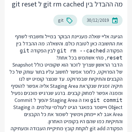
מה ההבדל בין git rm cached ל git reset
git
30/12/2019
הגיעה אליי שאלה מעניינת הבוקר במייל וחשבתי לשתף
את התשובה כאן לטובת כולם. והשאלה: מה ההבדל בין
הפקודה
לבין הפקודה
git
git rm --cached
, מתי אשתמש בכל אחת?
reset
הדבר הראשון שצריך לזכור הוא שקומיט כולל Snapshot
של הפרויקט, כלומר אפשר לחשוב עליו בתור עותק של כל
הקבצים והתיקיות שבפרויקט. עד שנוצר קומיט יש לנו
תיקיה זמנית שנקראת Staging Area אליה אפשר להוסיף
וממנה אפשר למחוק קבצים. ברגע שנרגיש מוכנים נפעיל
ואז ה Staging Area יהפוך ל Commit
git commit
Object ויישמר במאגר הגיט לעולמי עולמים. ה Staging
Area אגב לא יימחק וימשיך לשמור את כל הקבצים
והתיקיות כמו שהם היו בקומיט האחרון.
הפקודה git add לוקחת קובץ מתיקיית העבודה ומעתיקה