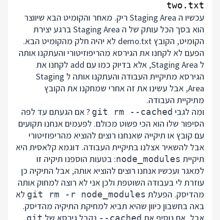
two.txt

עכשיו ה Staging Area ריק. מאחר והקומיט הבא שיווצר
הוא בסך הכל עותק של ה Staging Area ברגע יצירת
הקומיט, הקובץ demo.txt לא יהיה חלק מהקומיט הבא.
הפעם לא לקחנו את הגירסא מהריפוזיטורי והעתקנו אותה
ל Staging Area, אלא בדיוק כמו עם add לקחנו את
הגירסא מתיקיית העבודה והעתקנו אותה ל Staging
Area, אבל עשינו את זה אחרי שמחקנו את הקובץ
מתיקיית העבודה.
ומה לגבי
? אם הגעתם עד לפה
git rm --cached
הסיפור שלו הוא הכי פשוט מכולם. לפעמים אנחנו תקועים
עם קובץ או תיקייה שאנחנו רוצים להוציא מהריפוזיטורי
אבל להשאיר אצלנו בתיקיית העבודה. דוגמא קלאסית היא
תיקיית
: בטעות הוספנו תיקיה זו
node_modules
למאגר ועכשיו אנחנו רוצים להוציא אותה, אבל התיקיה כן
עוזרת לי בעבודה השוטפת ולכן אני לא רוצה למחוק אותה
מהדיסק. הפעלת
לא
git rm -r node_modules
באה בחשבון כיוון שהיא תביא למחיקת התיקיה מהדיסק.
אבל, אם נוסיף את
נקבל גירסא של
git
--cached