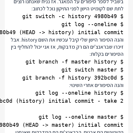
בשביל לספר סיפורים על המאגר. אז נניח שאנחנו רוצים
לתת שם לקומיט הישן לפני התיקון נוכל לכתוב:
80b49 (HEAD -> history) initial commit

והנה הסיפור הישן שלי קיבל עכשיו את השם history. אבל
זיכרו שבראנצ'ים הם רק מדבקות, אז אני יכול להחליף בין
הסיפורים בקלות:
$ git branch -f history 392bc0d

והנה הסיפורים אחרי השינוי:
980b49 (HEAD -> master) initial commit

הקומיטים הם אבנים. הבראנצ'ים הם המדבקות שאנחנו