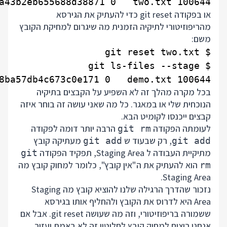
100644 f719efd430d52bcfc8566a43b2eb655688d38871 0   two.txt

או בפקודה git reset כדי להעתיק את הגירסא
מהריפוזיטורי לתיקיה הזמנית מה שיגרום למחיקת הקובץ
משם:
100644 5626abf0f72e58d7a153368ba57db4c673c0e171 0   demo.txt

בכל מקרה מהלך זה לא השפיע על הקבצים בתיקיה
הנוכחית שלי או במאגר. כל מה שאני עושה זה בוחר איזה
קבצים ייכנסו לקומיט הבא.
לעומתה הפקודה
הרבה יותר דומה לפקודה
git rm
, רק שבעוד ש
מעתיקה קובץ
git add
git add
מתיקיית העבודה ל Staging Area, תפקיד הפקודה
git
הוא להעתיק את ה"אין קובץ", כלומר למחוק קובץ מה
rm
Staging Area.
נזכור שהדרך הרגילה שלנו להוציא קובץ מה Staging
Area היא לדרוס את הקובץ ולהחליף אותו בגירסא
ששמורה בריפוזיטורי, וזה מה שעושה git reset. אבל אם
אנחנו רוצים למחוק קובץ לחלוטין זה לא באמת יעזור