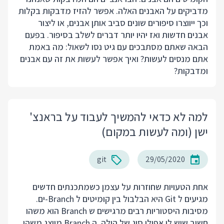
מדביקים על האבנים האלה. אפשר להזיז מדבקות בקלות
וכך ייווצרו סיפורים שונים סביב אותן אבנים, או ליצור
אבנים חדשות ואז יהיו יותר דברים לשלב בסיפור. בפעם
הבאה שאתם מסתבכים עם גיט נסו לשאול: מה באמת
אתם מנסים לעשות? ואיך אפשר לעשות את זה עם אבנים
ומדבקות?
למה לא כדאי להמשיך לעבוד על בראנצ'
ישן (ומה לעשות במקום)
git
29/05/2020
אחת הטעויות שחוזרות על עצמן כשמתכנתים חדשים
מגיעים ל Git היא הבלבול בין קומיטים ל Branch-ים.
מסיבות היסטוריות רבים מרגישים ש Branch הוא משהו
חשוב שיש לו אפילו סוג של הילה. ה Branch מייצג משהו