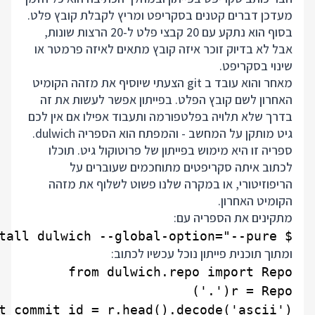
מעדכן דברים קטנים בסקריפט ומריץ לקבלת קובץ פלט.
בסוף הוא נתקע עם 20 קבצי פלט ל-20 הרצות שונות,
אבל לא בדיוק זוכר איזה קובץ מתאים לאיזה פרמטר או
שינוי בסקריפט.
מאחר והוא עובד ב git הצעתי שיוסיף את מזהה הקומיט
האחרון לשם קובץ הפלט. בפייתון אפשר לעשות את זה
בדרך שלא תלויה בפלטפורמה ותעבוד אפילו אם אין לכם
גיט מותקן על המחשב - והמפתח הוא הספריה dulwich.
ספריה זו היא מימוש בפייתון של פרוטוקול גיט. תוכלו
לכתוב איתה סקריפטים מתוחכמים שעוברים על
הריפוזיטורי, או במקרה שלנו פשוט לשלוף את מזהה
הקומיט האחרון.
מתקינים את הספריה עם:
$ pip install dulwich --global-option="--pure"

ומתוך תוכנית פייתון נוכל עכשיו לכתוב: