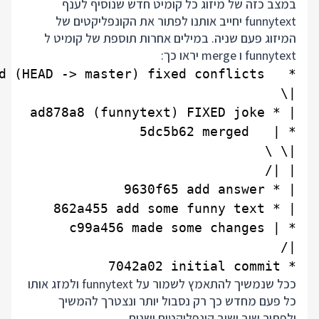
במצב כזה של מיזוג כל קומיט חדש שנוסיף לענף
funnytext יחייב אותנו לפתור את הקונפליקטים של
המיזוג פעם שניה. במילים אחרות תוספת של קומיט ל
funnytext ו merge יראו כך:
* 7042a02 initial commit

ככל שנמשיך להתאמץ לשמור על funnytext ולמזג אותו
כל פעם מחדש כך רק נסבול יותר ונצטרך להמשיך
ולפתור שוב ושוב קונפליקטים ישנים.