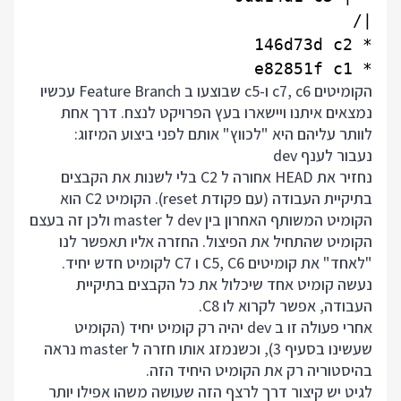
* e82851f c1

הקומיטים c7, c6 ו-c5 שבוצעו ב Feature Branch עכשיו
נמצאים איתנו ויישארו בעץ הפרויקט לנצח. דרך אחת
לוותר עליהם היא "לכווץ" אותם לפני ביצוע המיזוג:
נעבור לענף dev
נחזיר את HEAD אחורה ל C2 בלי לשנות את הקבצים
בתיקיית העבודה (עם פקודת reset). הקומיט C2 הוא
הקומיט המשותף האחרון בין dev ל master ולכן זה בעצם
הקומיט שהתחיל את הפיצול. החזרה אליו תאפשר לנו
"לאחד" את קומיטים C5, C6 ו C7 לקומיט חדש יחיד.
נעשה קומיט אחד שיכלול את כל הקבצים בתיקיית
העבודה, אפשר לקרוא לו C8.
אחרי פעולה זו ב dev יהיה רק קומיט יחיד (הקומיט
שעשינו בסעיף 3), וכשנמזג אותו חזרה ל master נראה
בהיסטוריה רק את הקומיט היחיד הזה.
לגיט יש קיצור דרך לרצף הזה שעושה משהו אפילו יותר