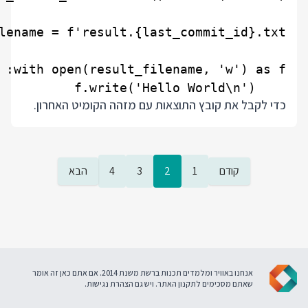
    f.write('Hello World\n')

כדי לקבל את קובץ התוצאות עם מזהה הקומיט האחרון.
קודם
1
2
3
4
הבא
אנחנו באוויר ומלמדים תכנות ברשת משנת 2014. אם אתם כאן זה אומר
שאתם מסכימים ל
תקנון האתר
. ויש גם
הצהרת נגישות
.