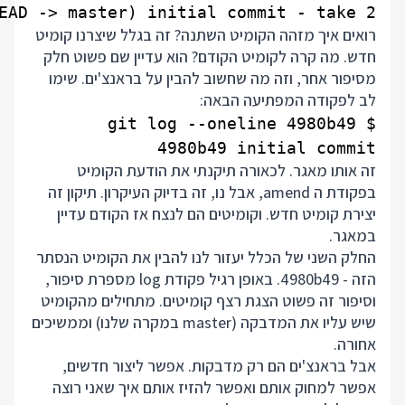
EAD -> master) initial commit - take 2

רואים איך מזהה הקומיט השתנה? זה בגלל שיצרנו קומיט
חדש. מה קרה לקומיט הקודם? הוא עדיין שם פשוט חלק
מסיפור אחר, וזה מה שחשוב להבין על בראנצ'ים. שימו
לב לפקודה המפתיעה הבאה:
4980b49 initial commit

זה אותו מאגר. לכאורה תיקנתי את הודעת הקומיט
בפקודת ה amend, אבל נו, זה בדיוק העיקרון. תיקון זה
יצירת קומיט חדש. וקומיטים הם לנצח אז הקודם עדיין
במאגר.
החלק השני של הכלל יעזור לנו להבין את הקומיט הנסתר
הזה - 4980b49. באופן רגיל פקודת log מספרת סיפור,
וסיפור זה פשוט הצגת רצף קומיטים. מתחילים מהקומיט
שיש עליו את המדבקה (master במקרה שלנו) וממשיכים
אחורה.
אבל בראנצ'ים הם רק מדבקות. אפשר ליצור חדשים,
אפשר למחוק אותם ואפשר להזיז אותם איך שאני רוצה