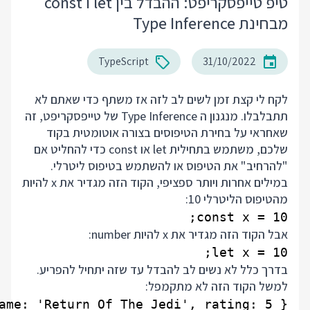
טיפ טייפסקריפט: ההבדל בין let ו const
מבחינת Type Inference
TypeScript
31/10/2022
לקח לי קצת זמן לשים לב לזה אז משתף כדי שאתם לא
תתבלבלו. מנגנון ה Type Inference של טייפסקריפט, זה
שאחראי על בחירת הטיפוסים בצורה אוטומטית בקוד
שלכם, משתמש בתחילית let או const כדי להחליט אם
"להרחיב" את הטיפוס או להשתמש בטיפוס ליטרלי.
במילים אחרות ויותר ספציפי, הקוד הזה מגדיר את x להיות
מהטיפוס הליטרלי 10:
const x = 10;

אבל הקוד הזה מגדיר את x להיות number:
let x = 10;

בדרך כלל לא נשים לב להבדל עד שזה יתחיל להפריע.
למשל הקוד הזה לא מתקמפל: