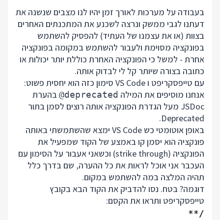
בעבודה על מערכות לאורך זמן יהיו לנו מצבים שנשנה את
דעתנו לגבי ממשק ונרצה לשכנע את המתכנתים האחרים
בצוות (או את עצמנו של העתיד) להפסיק להשתמש
בפונקציה מסוימת ולעבור להשתמש במקומה בפונקציה
אחרת - למשל כי הפונקציה האחרת כוללת יותר יכולות או
כתובה בצורה שיותר קל לי לבדוק אותה.
עם טייפסקריפט ו VS Code סימון כזה הוא יחסית פשוט:
אנחנו מוסיפים את המילה
בהערת
@deprecated
JSDoc מעל הגדרת הפונקציה אותה רוצים לסמן בתור
Deprecated.
באופן אוטומטי כש VS Code ימצא שהשתמשתי באותה
פונקציה הוא יסמן קו באמצע של הקוד שמפעיל את
הפונקציה (strike through) וכשאני אעבור על הסימון עם
העכבר אני אוכל לראות את כל ההערה, שם בדרך כלל
תהיה המלצה במה להשתמש במקום.
דוגמה? בטח. נסו להדביק את הקוד הבא בקובץ
טייפסקריפט ותראו את הקסם: