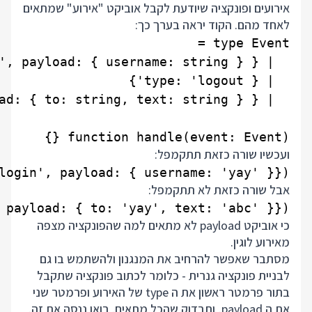
אירועים ופונקציה שיודעת לקבל אוביקט "אירוע" שמתאים
לאחד מהם. הקוד יראה בערך כך:
function handle(event: Event) {}

ועכשיו שורה כזאת תתקמפל:
login', payload: { username: 'yay' }});

אבל שורה כזאת לא תתקמפל:
 payload: { to: 'yay', text: 'abc' }});

כי אוביקט payload לא מתאים למה שהפונקציה מצפה
מאירוע לוגין.
מסתבר שאפשר להרחיב את המנגנון ולהשתמש בו גם
לבניית פונקציה גנרית - כלומר לכתוב פונקציה שתקבל
בתור פרמטר ראשון את ה type של האירוע ופרמטר שני
את ה payload, ותבדוק שהכל מתאים. בואו ננסה את זה.