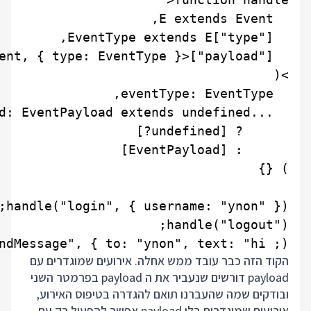
dMessage", { to: "ynon", text: "hi ;)"});

הקוד הזה כבר עובד ממש אחלה. אירועים שמוגדרים עם
payload דורשים שנעביר את ה payload בפרמטר השני
ובודקים שמה שהעברנו תואם להגדרה בטיפוס האירוע,
אירועים שמוגדרים בלי payload אפשר להפעיל רק עם