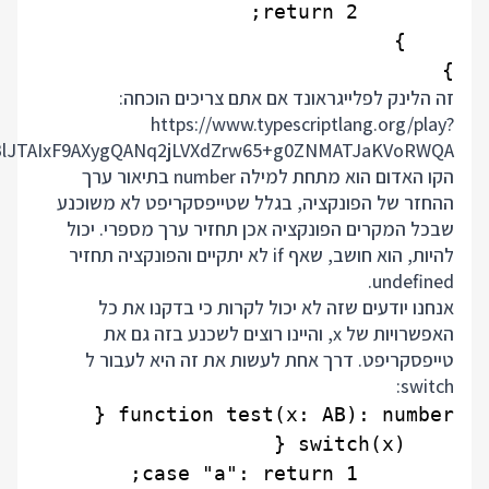
}

זה הלינק לפלייגראונד אם אתם צריכים הוכחה:
https://www.typescriptlang.org/play?
lJTAIxF9AXygQANq2jLVXdZrw65+g0ZNMATJaKVoRWQA
הקו האדום הוא מתחת למילה number בתיאור ערך
ההחזר של הפונקציה, בגלל שטייפסקריפט לא משוכנע
שבכל המקרים הפונקציה אכן תחזיר ערך מספרי. יכול
להיות, הוא חושב, שאף if לא יתקיים והפונקציה תחזיר
undefined.
אנחנו יודעים שזה לא יכול לקרות כי בדקנו את כל
האפשרויות של x, והיינו רוצים לשכנע בזה גם את
טייפסקריפט. דרך אחת לעשות את זה היא לעבור ל
switch: