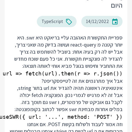
היום
TypeScript
14/12/2022
ספריית התקשורת האהובה עליי בריאקט היא swr. היא
יותר קטנה מ react-query ועושה בדיוק מה שאני צריך,
אבל יש לה רק בעיה אחת: בשביל להשתמש בה צריך
להגדיר לה פונקציית תקשורת. אני כל פעם שוכח מחדש
את התחביר וחיפוש בגוגל מביא אותי
לאותה תוצאה
:
 url => fetch(url).then(r => r.json())

אבל איך מתרגמים את זה לטייפסקריפט?
אינטואיציה ראשונה תהיה להגדיר את url בתור string,
אבל זה לא מרגיש לגמרי נכון. הפונקציה fetch יכולה
לקבל גם אוביקט של פרמטרים, ו swr גם תומך בזה.
במלים אחרות מבחינת swr אפשר לכתוב בקומפוננטה:
useSWR({ url: '...', method: 'POST' });

וזה אמור לעבוד ולשלוח בקשת POST. אם אנחנו
מכריחים את ה url להיות רק string אנחנו מבטלים שימוש