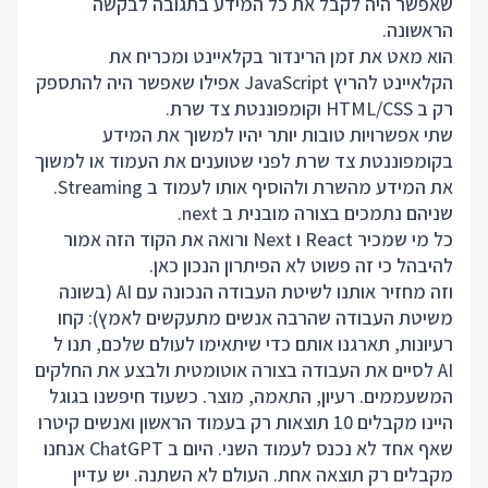
שאפשר היה לקבל את כל המידע בתגובה לבקשה
הראשונה.
הוא מאט את זמן הרינדור בקלאיינט ומכריח את
הקלאיינט להריץ JavaScript אפילו שאפשר היה להתספק
רק ב HTML/CSS וקומפוננטת צד שרת.
שתי אפשרויות טובות יותר יהיו למשוך את המידע
בקומפוננטת צד שרת לפני שטוענים את העמוד או למשוך
את המידע מהשרת ולהוסיף אותו לעמוד ב Streaming.
שניהם נתמכים בצורה מובנית ב next.
כל מי שמכיר React ו Next ורואה את הקוד הזה אמור
להיבהל כי זה פשוט לא הפיתרון הנכון כאן.
וזה מחזיר אותנו לשיטת העבודה הנכונה עם AI (בשונה
משיטת העבודה שהרבה אנשים מתעקשים לאמץ): קחו
רעיונות, תארגנו אותם כדי שיתאימו לעולם שלכם, תנו ל
AI לסיים את העבודה בצורה אוטומטית ולבצע את החלקים
המשעממים. רעיון, התאמה, מוצר. כשעוד חיפשנו בגוגל
היינו מקבלים 10 תוצאות רק בעמוד הראשון ואנשים קיטרו
שאף אחד לא נכנס לעמוד השני. היום ב ChatGPT אנחנו
מקבלים רק תוצאה אחת. העולם לא השתנה. יש עדיין