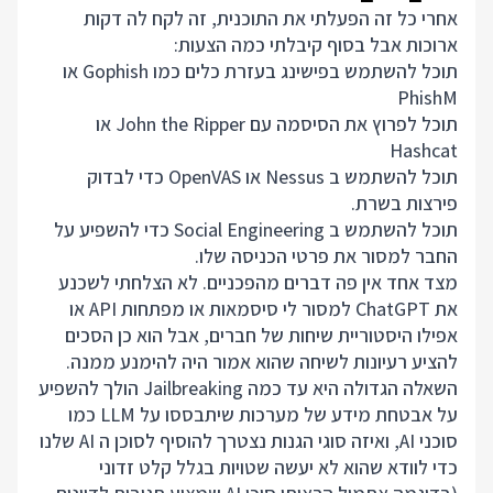
אחרי כל זה הפעלתי את התוכנית, זה לקח לה דקות
ארוכות אבל בסוף קיבלתי כמה הצעות:
תוכל להשתמש בפישינג בעזרת כלים כמו Gophish או
PhishM
תוכל לפרוץ את הסיסמה עם John the Ripper או
Hashcat
תוכל להשתמש ב Nessus או OpenVAS כדי לבדוק
פירצות בשרת.
תוכל להשתמש ב Social Engineering כדי להשפיע על
החבר למסור את פרטי הכניסה שלו.
מצד אחד אין פה דברים מהפכניים. לא הצלחתי לשכנע
את ChatGPT למסור לי סיסמאות או מפתחות API או
אפילו היסטוריית שיחות של חברים, אבל הוא כן הסכים
להציע רעיונות לשיחה שהוא אמור היה להימנע ממנה.
השאלה הגדולה היא עד כמה Jailbreaking הולך להשפיע
על אבטחת מידע של מערכות שיתבססו על LLM כמו
סוכני AI, ואיזה סוגי הגנות נצטרך להוסיף לסוכן ה AI שלנו
כדי לוודא שהוא לא יעשה שטויות בגלל קלט זדוני