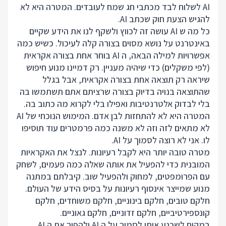
AI לשלוח לבד מכתבי חג שמח לעובדים. המטרה היא לא
להגיש הצעת חוק שכתב AI.
כל מה ש AI עושה זה לכווץ ולשקף לנו את הידע שקיים
באינטרנט על נושא מסוים בצורה קלה לעיכול. כשיש כמה
אפשרויות למילה הבאה, ה AI בוחר אחת בצורה אקראית
(לפי משקלים) כדי שיהיה מעניין. רק דמיינו מנוע חיפוש
שיראה רק תוצאה אחת בצורה אקראית, אבל בגלל
שהתוצאה בנויה בדיוק בצורה שרציתם אתם תשתמשו בה
בלי לבדוק אלטרנטיבות ואפילו בלי לקרוא מה כתוב בה.
המטרה היא לא להתחזות לבן אדם. המימוש הנוכחי של AI
לא מתאים לזה וזה לא משנה כמה פרמטרים עוד תוסיפו
לו. אני לא רוצה לסמוך על AI.
מטרה טובה יותר היא לקבל רעיונות. לנצל את האקראיות
המובנית כדי להפעיל את אותה שאלה כמה פעמים, לשחק
עם הפרומפטים, למחוק ולהפעיל שוב. קיבלתם במתנה
מנוע שמייצר אינסוף רעיונות על בסיס הידע של העולם.
חלקם טובים, חלקם בינוניים, חלקם משוחדים, חלקם
קונספירטיביים, חלקם זדוניים, חלקם גאוניים.
במקום לשכנע אותי לסמוך על ה AI ולהפוך את ה AI