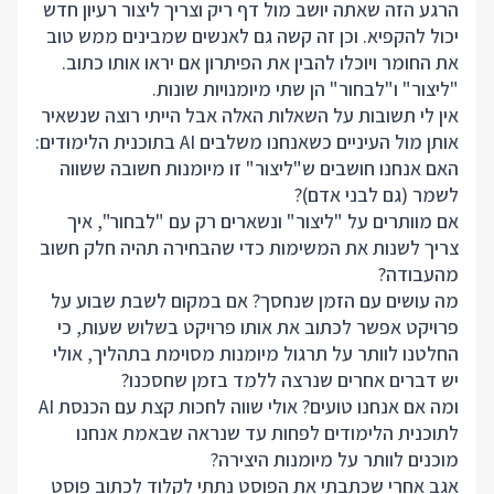
הרגע הזה שאתה יושב מול דף ריק וצריך ליצור רעיון חדש
יכול להקפיא. וכן זה קשה גם לאנשים שמבינים ממש טוב
את החומר ויוכלו להבין את הפיתרון אם יראו אותו כתוב.
"ליצור" ו"לבחור" הן שתי מיומנויות שונות.
אין לי תשובות על השאלות האלה אבל הייתי רוצה שנשאיר
אותן מול העיניים כשאנחנו משלבים AI בתוכנית הלימודים:
האם אנחנו חושבים ש"ליצור" זו מיומנות חשובה ששווה
לשמר (גם לבני אדם)?
אם מוותרים על "ליצור" ונשארים רק עם "לבחור", איך
צריך לשנות את המשימות כדי שהבחירה תהיה חלק חשוב
מהעבודה?
מה עושים עם הזמן שנחסך? אם במקום לשבת שבוע על
פרויקט אפשר לכתוב את אותו פרויקט בשלוש שעות, כי
החלטנו לוותר על תרגול מיומנות מסוימת בתהליך, אולי
יש דברים אחרים שנרצה ללמד בזמן שחסכנו?
ומה אם אנחנו טועים? אולי שווה לחכות קצת עם הכנסת AI
לתוכנית הלימודים לפחות עד שנראה שבאמת אנחנו
מוכנים לוותר על מיומנות היצירה?
אגב אחרי שכתבתי את הפוסט נתתי לקלוד לכתוב פוסט