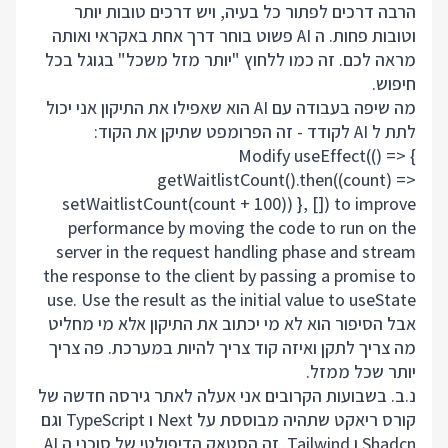
הרבה דרכים לפתור כל בעיה, ויש דרכים טובות יותר
וטובות פחות. ה AI פשוט בוחר דרך אחת באקראי ואותה
מראה לכם. זה כמו ללחוץ "יותר מזל משכל" בגוגל בכל
חיפוש.
מה שיפה בעבודה עם AI הוא שאפילו את התיקון אני יכול
לתת ל AI לקודד - זה הפרומפט שתיקן את הקוד:
Modify useEffect(() => {
getWaitlistCount().then((count) =>
setWaitlistCount(count + 100)) }, []) to improve
performance by moving the code to run on the
server in the request handling phase and stream
the response to the client by passing a promise to
use. Use the result as the initial value to useState
אבל הסיפור הוא לא מי יכתוב את התיקון אלא מי מחליט
מה צריך לתקן ואיזה קוד צריך להיות במערכת. פה צריך
יותר שכל ממזל.
נ.ב. בשבועות הקרובים אני אעלה לאתר גירסה חדשה של
קורס ריאקט שתהיה מבוססת על Next ו TypeScript וגם
Shadcn ו Tailwind. זה הסטאק הדיפולטי של סוכני ה AI