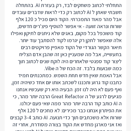
התחלתי לכתוב משחקים לבד, רק בעזרת AI. בהתחלה
חשבתי שאתן ל AI לכתוב רק כדי לראות שדברים עובדים
אבל מהר מאוד התמכרתי. הקוד היום מכיל כ 120 אלף
שורות ונראה זוועה - אי אפשר להוסיף פיצ'רים חדשים,
קוד משוכפל בכל מקום, באגים שלא ניתנים לתיקון ואפילו
אלה שאפשר לתקן רק יגרמו לקוד להסתבך עוד יותר.
תיאור הקשר הגורדי של הקוד מאפיין פרויקטים רבים
בתעשייה, אבל מה שמעניין כאן זה שהבן אדם הצליח
ליצור קוד ספגטי שלאחרים היה לוקח שנים לכתוב תוך
כמה שבועות בלבד. זה הכח של ה Vibe.
אבל האמת שאין חדש תחת השמש. כמתכנתים תמיד
כתבנו קוד גרוע ותכננו לשכתב אותו יום אחד כשיהיה זמן,
ואף פעם לא היה לנו זמן. הבעיה היא רק שעכשיו אנחנו
מגיעים לרגע של ה Great Refactor הרבה יותר מהר, כי
ה AI כותב קוד הרבה יותר מהר ממה שאי פעם יכולנו.
את הפיתרון אנחנו כבר מכירים: לא מחכים ל 120 אלף
שורות אלא משכתבים תוך כדי תנועה. AI כותב 3-4 קבצים
ואז אני מארגן מחדש את הקוד בצורה מסודרת, אחרי זה