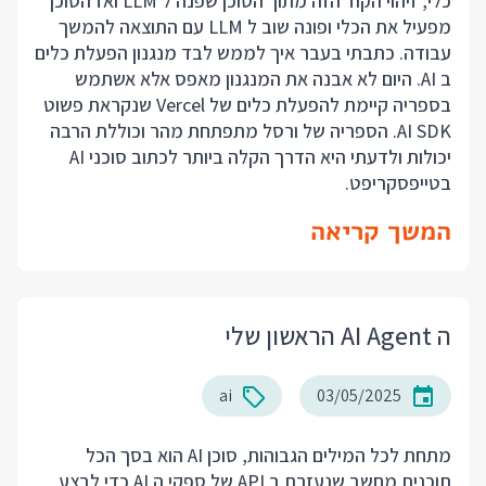
כלי, זיהוי הקוד הזה מתוך הסוכן שפנה ל LLM ואז הסוכן
מפעיל את הכלי ופונה שוב ל LLM עם התוצאה להמשך
עבודה. כתבתי בעבר
איך לממש לבד מנגנון הפעלת כלים
ב AI
. היום לא אבנה את המנגנון מאפס אלא אשתמש
בספריה קיימת להפעלת כלים של Vercel שנקראת פשוט
AI SDK. הספריה של ורסל מתפתחת מהר וכוללת הרבה
יכולות ולדעתי היא הדרך הקלה ביותר לכתוב סוכני AI
בטייפסקריפט.
המשך קריאה
ה AI Agent הראשון שלי
ai
03/05/2025
מתחת לכל המילים הגבוהות, סוכן AI הוא בסך הכל
תוכנית מחשב שנעזרת ב API של ספקי ה AI כדי לבצע