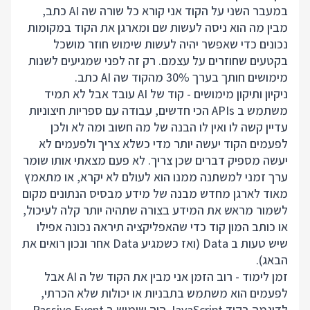
במעבר השני על הקוד אני קורא כל שורה שה AI כתב,
מבין מה הוא ניסה לעשות שם ומארגן את הקוד במקומות
נכונים כדי שאפשר יהיה לעשות שימוש חוזר מושכל
בקטעים שחוזרים על עצמם. רק זה לפני שמגיעים לשנות
מימושים חותך בערך 30% מהקוד שה AI כתב.
ניקיון ותיקון מימושים - קוד של AI עובד אבל לא תמיד
משתמש ב APIs הכי חדשים, עבודה עם ספריות חיצוניות
עדיין קשה לו ואין לו הבנה של מה חשוב ומה לא ולכן
לפעמים הקוד יעשה יותר מדי כשלא צריך ולפעמים לא
יעשה מספיק דברים שכן צריך. לא פעם מצאתי אותו שומר
ערך זמני למשתנה ממנו הוא לעולם לא יקרא, או מתאמץ
מאוד לארגן מחדש מבנה של מידע מבסיס הנתונים מקום
לשמור מראש את המידע בצורה שתהיה יותר קלה לעיכול,
או כותב המון קוד כדי שהאפליקציה תיראה נכונה אפילו
שיש טעות ב Data (ואז כשמגיע Data אחר ונכון רואים את
הבאג).
זמן לימוד - רוב הזמן אני מבין את הקוד של ה AI אבל
לפעמים הוא משתמש בתבניות או יכולות שלא הכרתי,
לדוגמה בקוד JavaScript היה שימוש ב Passive Event