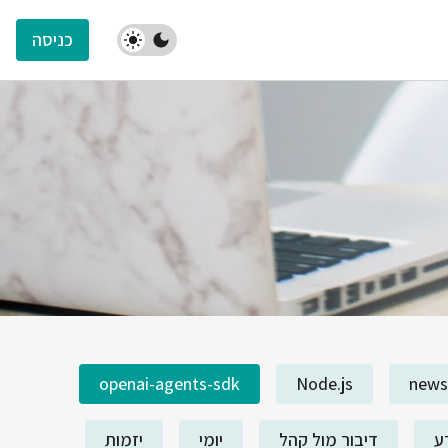
כניסה
openai-agents-sdk
Node.js
news
ע
דיבור מול קהל
יומי
יזמות