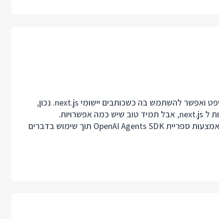
ספריית OpenAI Agents SDK זמינה גם בגירסת טייפסקריפט ואפשר להשתמש בה כשכותבים יישומי next.js. נכון,
בפוסט זה נראה איך ליצור יישום next.js לשיחה עם סוכן באמצעות ספריית OpenAI Agents SDK תוך שימוש בדברים