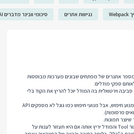
Webp
נגישות אתרים
סיכומי וובינר מדברים AI
ים כמו OpenAI ו Anthropic שמו לב למספר אתגרים של מפתחים שבונים מערכות מבוססות
אותם ספקי מודלים:
 סביבה וירטואלית בה המודל יוכל להריץ את הקוד בלי
אם המודל רוצה לחפש ברשת, מישהו צריך לתת לו גישה למנוע חיפוש, אבל מנועי חיפוש כמו גוגל לא מספקים API
אים פרסומות).
ראינו שאנחנו יכולים להעביר כל פונקציית פייתון למודל בתור Tool והמודל יריץ אותה אם היא תעזור לענות על
בת ה"כלי", כלומר כתיבה והרצה של הפונקציה עצמה