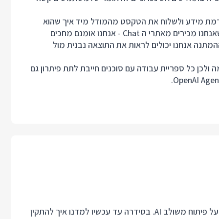
ים היה ליצור APIs שתומכים בהזרמת מידע ולשלוח את הטקסט מהמודל מיד איך שהוא
נוצר, מילה אחרי מילה. התוצאה היא חווית ה Streaming שאנחנו מכירים מאתרי ה Chat - אנחנו אומנם מחכים
מתנה אנחנו יכולים לראות את התוצאה נבנית מול
 ולכן כל ספריית עבודה עם סוכנים חייבת לתת פיתרון גם
הפוסט היום מסיים את החלק הראשון של סידרת הפוסטים על פיתוח משולב AI. בסידרה עד עכשיו למדנו איך להתקין