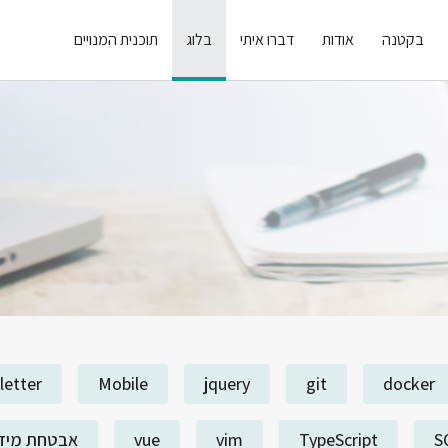
בקטנה
אודות
דברו איתי
בלוג
תוכנית המנויים
letter
Mobile
jquery
git
docker
S
TypeScript
vim
vue
אבטחת מיד