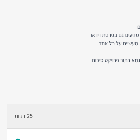
ם
מגיעים גם בגירסת וידאו
 מעשיים על כל אחד
תוכלו לבנות Web Application ב JavaScript לדוגמא בתור פרויקט סיכום
25 דקות