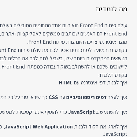
מה לומדים
עולם פיתוח Front End הוא היום אחד התחומים המובילי
Front End הם האנשים שכותבים ממשקים לאפליקציות ואתר
מוצר אינטרנטי צריכה היום צוות פיתוח Front End.
ליישומים שלכם או להשתלב בשוק העבודה כמפתחי Front End.
בקורס תלמדו:
איך לבנות דפי אינטרנט עם
HTML
איך לעצב
דפים ריספונסיביים
עם
CSS
כך שיראו טוב על כל המכ
איך להשתמש ב
JavaScript
כדי להוסיף אינטרקטיביות לממשק
איך לארגן את הקוד ולבנות
JavaScript Web Application
, כ
JavaScript