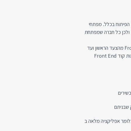
ם בעולם הפיתוח בכלל. מפתחי
ים, ולכן כל חברה שמפתחת
בקורס זה המיועד למתכנתים אכיר לכם את עולם פיתוח Front End מהצעד הראשון ועד
הנושאים המתקדמים ביותר שלו, בשביל לתת לכם את הכלים לבנות קוד Front End
שירים
 שבניתם
לומר אפליקציה מלאה ב