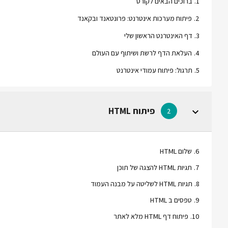
1
.
ברוכים הבאים לקורס
2
.
פיתוח מערכות אינטרנט: פרונטאנד ובקאנד
3
.
דף האינטרנט הראשון שלי
4
.
העלאת הדף לרשת ושיתוף עם העולם
5
.
תרגול: פיתוח עמודי אינטרנט
פיתוח HTML
2
6
.
שלום HTML
7
.
תגיות HTML להצגה של תוכן
8
.
תגיות HTML לשליטה על מבנה העמוד
9
.
טפסים ב HTML
10
.
פיתוח דף HTML מלא לאתר