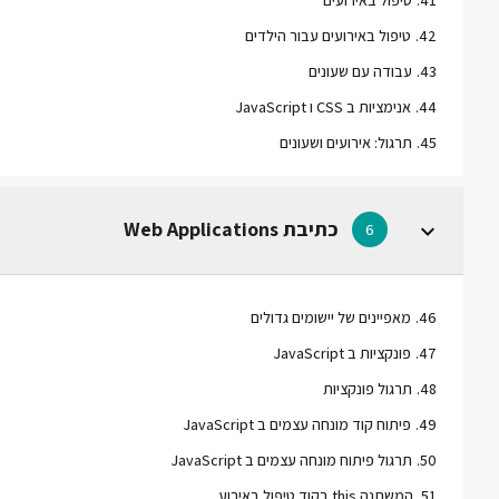
41
.
טיפול באירועים
42
.
טיפול באירועים עבור הילדים
43
.
עבודה עם שעונים
44
.
אנימציות ב CSS ו JavaScript
45
.
תרגול: אירועים ושעונים
כתיבת Web Applications
6
46
.
מאפיינים של יישומים גדולים
47
.
פונקציות ב JavaScript
48
.
תרגול פונקציות
49
.
פיתוח קוד מונחה עצמים ב JavaScript
50
.
תרגול פיתוח מונחה עצמים ב JavaScript
51
.
המשתנה this בקוד טיפול באירוע