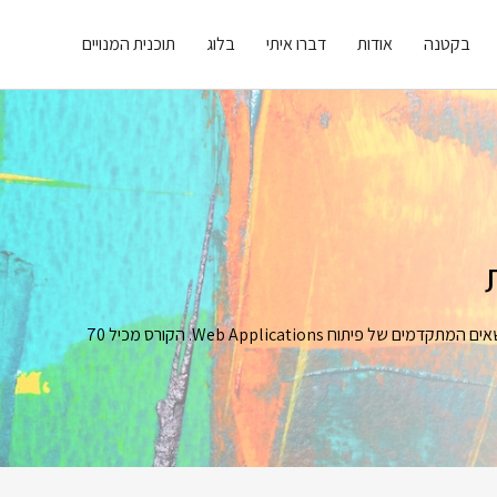
בקטנה
אודות
דברו איתי
בלוג
תוכנית המנויים
פיתוח יישומי צד-לקוח החל מהבסיס של כתיבת דפי HTML ו CSS ועד לנושאים המתקדמים של פיתוח Web Applications. הקורס מכיל 70