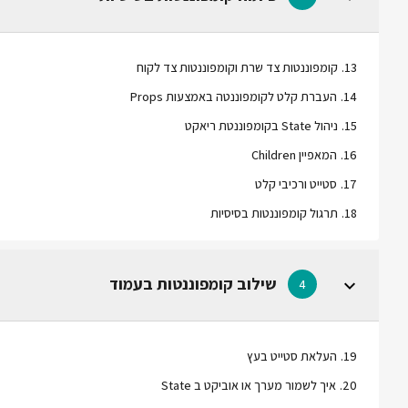
13
.
קומפוננטות צד שרת וקומפוננטות צד לקוח
14
.
העברת קלט לקומפוננטה באמצעות Props
15
.
ניהול State בקומפוננטת ריאקט
16
.
המאפיין Children
17
.
סטייט ורכיבי קלט
18
.
תרגול קומפוננטות בסיסיות
שילוב קומפוננטות בעמוד
4
19
.
העלאת סטייט בעץ
20
.
איך לשמור מערך או אוביקט ב State