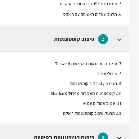
5
.
ממש קצת JSX כדי שנוכל להתקדם
6
.
תרגול: צעדים ראשונים עם ריאקט
עיצוב קומפוננטות
2
7
.
עיצוב קומפוננטות באמצעות Tailwind
8
.
מודולי עיצוב
9
.
תגית style בתוך קומפוננטות
10
.
קומפוננטות מעוצבות מפרויקט Shadcn
11
.
עיצוב עמודים עם AI
12
.
תרגול: עיצוב קומפוננטות ריאקט
פיתוח קומפוננטות בסיסיות
3