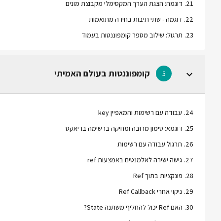
21
.
דוגמה: הצגת הערך המקסימלי מקבוצת מונים
22
.
דוגמה - שתי תיבות בחירה מתואמות
23
.
תרגול: שילוב מספר קומפוננטות בעמוד
קומפוננטות בעולם האמיתי
5
24
.
עבודה עם רשימות והמאפיין key
25
.
דוגמא: סימון מרובה ומחיקה ברשימה בריאקט
26
.
תרגול עבודה עם רשימות
27
.
גישה ישירה לאלמנטים באמצעות ref
28
.
פונקציות בתוך Ref
29
.
ניקוי אחרי Ref Callback
30
.
האם Ref יכול להחליף משתנה State?