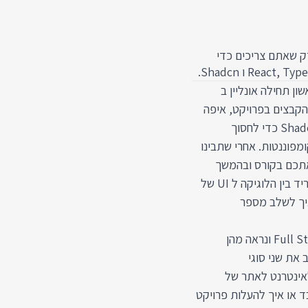
בל את הבסיס החזק שאתם צריכים כדי
ן תחילה אונליין ב
את הקבצים בפרויקט, איפה
לכתוב את כללי העיצוב ואיך להשתמש בספריית הקומפוננטות Shadcn כדי לחסוך
 AI כדי לעצב ולכתוב קומפוננטות. אחרי שתבינו
 אתכם בקורס ובהמשך
העבודה עם ריאקט: נלמד על State ואיפה לשמור אותו, איך להפריד בין הלוגיקה ל UI של
איך לשלב מספר
בחלק הבא של הקורס נעבור ללמוד על המשמעות של Full Stack React ונראה מהן
ן קומפוננטות צד לקוח, ואיך Next משלב את שני סוגי
אינטרנט לאתר של
בד או איך להעלות פרויקט