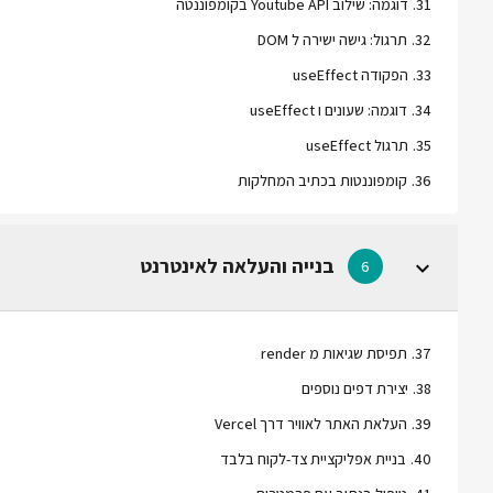
31
.
דוגמה: שילוב Youtube API בקומפוננטה
32
.
תרגול: גישה ישירה ל DOM
33
.
הפקודה useEffect
34
.
דוגמה: שעונים ו useEffect
35
.
תרגול useEffect
36
.
קומפוננטות בכתיב המחלקות
בנייה והעלאה לאינטרנט
6
37
.
תפיסת שגיאות מ render
38
.
יצירת דפים נוספים
39
.
העלאת האתר לאוויר דרך Vercel
40
.
בניית אפליקציית צד-לקוח בלבד