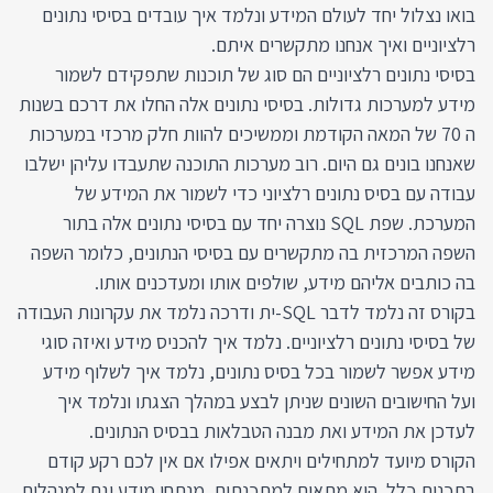
בואו נצלול יחד לעולם המידע ונלמד איך עובדים בסיסי נתונים
רלציוניים ואיך אנחנו מתקשרים איתם.
בסיסי נתונים רלציוניים הם סוג של תוכנות שתפקידם לשמור
מידע למערכות גדולות. בסיסי נתונים אלה החלו את דרכם בשנות
ה 70 של המאה הקודמת וממשיכים להוות חלק מרכזי במערכות
שאנחנו בונים גם היום. רוב מערכות התוכנה שתעבדו עליהן ישלבו
עבודה עם בסיס נתונים רלציוני כדי לשמור את המידע של
המערכת. שפת SQL נוצרה יחד עם בסיסי נתונים אלה בתור
השפה המרכזית בה מתקשרים עם בסיסי הנתונים, כלומר השפה
בה כותבים אליהם מידע, שולפים אותו ומעדכנים אותו.
בקורס זה נלמד לדבר SQL-ית ודרכה נלמד את עקרונות העבודה
של בסיסי נתונים רלציוניים. נלמד איך להכניס מידע ואיזה סוגי
מידע אפשר לשמור בכל בסיס נתונים, נלמד איך לשלוף מידע
ועל החישובים השונים שניתן לבצע במהלך הצגתו ונלמד איך
לעדכן את המידע ואת מבנה הטבלאות בבסיס הנתונים.
הקורס מיועד למתחילים ויתאים אפילו אם אין לכם רקע קודם
בתכנות כלל. הוא מתאים למתכנתים, מנתחי מידע וגם למנהלים