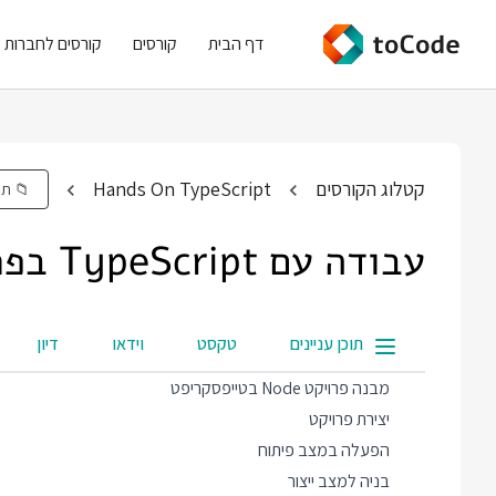
דף הבית
קורסים
קורסים לחברות
קטלוג הקורסים
Hands On TypeScript
📁 תי
עבודה עם TypeScript בפרויקט Node.JS
תוכן עניינים
טקסט
וידאו
דיון
מבנה פרויקט Node בטייפסקריפט
יצירת פרויקט
הפעלה במצב פיתוח
בניה למצב ייצור