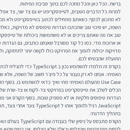
ברשת. הכל כאן והכל מחכה לכם בתוך סביבת הפיתוח.
למרות כל הדברים הטובים, לטייפסקריפט יש גם צד שני, צד אפל,
לא מתכוון לכסף: כשאתם מתחילים לכתוב בטייפסקריפט ולא מכי
השפה, יש סיכוי טוב שתכתבו הגדרות טיפוסים לא מדויקות, כא
טוב את מה שאתם צריכים או לא משתמשות ביכולות של טייפסקרי
או ארוכות מדי. כמו כל קוד מסורבל שאנחנו כותבים, גם הגדרות 
מדויקות יכולות להפוך את הפרויקט כולו לקשה יותר לתחזוקה, ו
התועלת שהבטיחו לכם.
בקורס זה תלמדו להשתמש נכון ב ipt
האמיתי. אנחנו לא רק נעבור על כל פיצ׳ר חשוב של השפה, אלא של
Use Case מהעולם האמיתי מתי ואיך כדאי להשתמש בו. בסוף ה
הכלים לשלב את טייפסקריפט בפרויקטי צד-לקוח או צד-שרת של
הגדרות טיפוסים חלקיות או לא מספיק טובות. בסוף הקורס אני מ
JavaScript רגיל ולהפוך אותו ל eScript
בתהליך הדרגתי.
הקורס מתבסס על ניסיון שלי 
לקחים מפרויקטים שהצליחו וכאלה שלא הצליחו. אני בטוח שהוא 