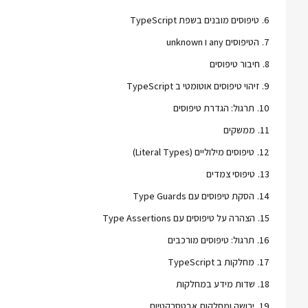
6
.
טיפוסים מובנים בשפת TypeScript
7
.
הטיפוסים any ו unknown
8
.
חיבור טיפוסים
9
.
זיהוי טיפוסים אוטומטי ב TypeScript
10
.
תרגול: הגדרת טיפוסים
11
.
ממשקים
12
.
טיפוסים מילוליים (Literal Types)
13
.
טיפוסי צמדים
14
.
הסקת טיפוסים עם Type Guards
15
.
הצהרה על טיפוסים עם Type Assertions
16
.
תרגול: טיפוסים מורכבים
17
.
מחלקות ב TypeScript
18
.
שדות מידע במחלקות
19
.
ירושה ומחלקות אבטסרקטיות