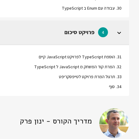
30
.
עבודה עם Enum ב TypeScript
פרויקט סיכום
4
31
.
הוספת TypeScript לפרויקט JavaScript קיים
32
.
המרת קוד המשחק מ JavaScript ל TypeScript
33
.
תרגול המרת פרויקט לטייפסקריפט
34
.
סוף
מדריך הקורס - ינון פרק