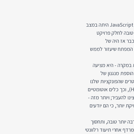
שפת TypeScript נכתבה במייקרוסופט בשנת 2012, בימים בהם JavaScript היתה במצב
 Class-ים, לא היתה דרך טובה לחלק פרויקט
כבר אז היה של
היתה המפתח שיעזור לממש
 במקרה - היא מציעה
ר לכתיבת JavaScript באמצעות הוספת מנגנון של
טרים שהפונקציות שלנו
מצפות לקבל (מה מספר, מה מחרוזת ומה בכלל HTML Element), וכך כלים אוטומטיים
ו להעביר; ויותר מזה -
קת יותר, כי הם יודעים
ה יותר טובה, ותחסוך
רדף אחרי תיעוד רלוונטי