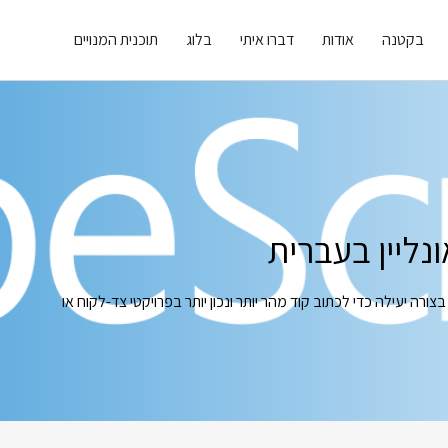
בקטנה
אודות
דברו איתי
בלוג
תוכנית המנויים
ורס Hands On TypeScript ילמד אתכם איך להשתמש ב TypeScript בצורה יעילה כדי לכתוב קוד מהר יותר ונכון יותר בפרויקטי צד-לקוח או