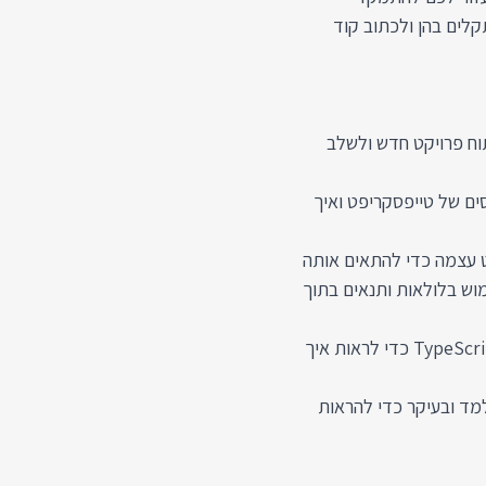
ות שכולם נתקלים בהן ולכתוב קוד
 TypeScript, נראה איך לפתוח פרויקט חדש ולשלב
ים של טייפסקריפט ואיך
ט עצמה כדי להתאים אותה
וש בלולאות ותנאים בתוך
4. נסיים את הקורס בהצגה של תרגום פרויקט מ JavaScript ל TypeScript כדי לראות איך
מד ובעיקר כדי להראות