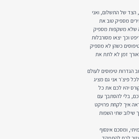
 הצד של התשלום, ואני
רים מספיק טוב את
לה שלא משקפות מספיק
פט וכך יצאו מסורבלות
טיפוסים כשהן לא מספיק
לאורך זמן לא לתת את
TypeScr כדי להצליח לכתוב הגדרות טיפוסים לעולם
כל פיצ׳ר אני גם מציג
קורס יהיו לכם את כל
כם, בלי להסתבך עם
ראה איך לקחת פרויקט
Typ צעד אחרי צעד, תוך שילוב שתי השפות
בעבודה עם TypeScript בעולם האמיתי, ומסכם אינסוף
יעזור לכם להתמקד