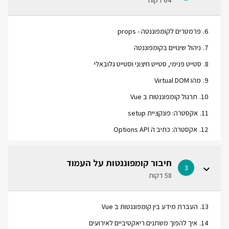
64 דקות
6
.
פרמטרים לקומפוננטה - props
7
.
ניהול שינויים בקומפוננטה
8
.
סטייט פנימי, סטייט חיצוני וסטייט גלובאלי
9
.
מהו Virtual DOM
10
.
תרגול קומפוננטות ב Vue
11
.
אקסטרה: פונקציית setup
12
.
אקסטרה: כתיב ה Options API
חיבור קומפוננטות על העמוד
3
58 דקות
13
.
העברת מידע בין קומפוננטות ב Vue
14
.
איך להפוך משתנים ריאקטיביים לאירועים