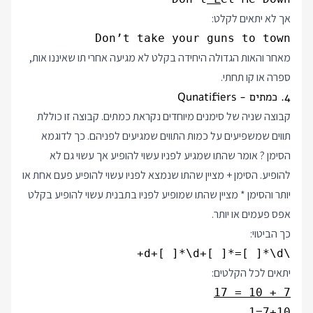
אך לא יתאים לקלט:
Don’t take your guns to town
מאחר והאות הגדולה היחידה בקלט לא מגיעה אחרי תו שאיננו אות,
ספרה או קו תחתי.
4. כמתים - Qunatifiers
קבוצה שניה של סימנים מיוחדים נקראת כמתים. קבוצה זו כוללת
תווים שמשפיעים על כמות התווים שמגיעים לפניהם. כך לדוגמא
הסימן ? אומר שהתו שמגיע לפניו עשוי להופיע אך עשוי גם לא
להופיע. הסימן + מציין שהתו שנמצא לפניו עשוי להופיע פעם אחת או
יותר והסימן * מציין שהתו שמופיע לפניו בתבנית עשוי להופיע בקלט
אפס פעמים או יותר.
כך הביטוי:
\d+[ ]*\d+[ ]*=[ ]*\d+
יתאים לכל הקלטים:
7 + 10 = 17
7+10=1