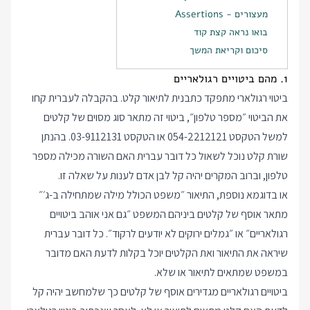
מעצורים - Assertions
בואו נראה קצת קוד
סיכום וקריאת המשך
1. מהם ביטויים רגולאריים
ביטוי רגולארי מתפקד כתבנית לתיאור קלט. בהקבלה לעברית קחו
את הביטוי ״מספר טלפון״, ביטוי זה מתאר סוג מסוים של קלטים
למשל הטקסט 054-2212121 או הטקסט 03-9112131. בהנתן
שורת קלט נוכל לשאול כל דובר עברית האם השורה מכילה מספר
טלפון, וברוב המקרים יהיה קל לבן אדם לענות על שאלה זו.
או בדוגמא נוספת, התיאור ״משפט הכולל מילה שמתחילה ב-ג׳״
מתאר אוסף של קלטים ביניהם המשפט ״גם אני אוהב ביטויים
רגולאריים״ או ״גמלים ירוקים לא יודעים לרקוד״. כל דובר עברית
שיראה את התיאור ואת הקלטים יוכל בקלות לדעת האם מדובר
במשפט שמתאים לתיאור או שלא.
ביטויים רגולאריים מגדירים אוסף של קלטים כך שלמחשב יהיה קל