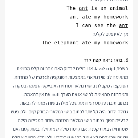
The 
ant
 is an animal

ant
I can see the 
ant
אך לא יתאים לקלט:
The elephant ate my homework
6. בואו נראה קצת קוד
בשפת JavaScript אנו יכולים לבדוק האם מחרוזת קלט מסוימת
מתאימה לביטוי רגולארי באמצעות הפונקציה match של מחרוזת.
הפונקציה מקבלת ביטוי רגולארי ומחזירה אובייקט התאמה במקרה
והמחרוזת מתאימה לביטוי או את הערך null אם אין התאמה.
נכתוב תיבת טקסט המוודאת שכל מילה בשורה מתחילה באות
גדולה. לרוב יהיה קל יותר לכתוב ביטוי רגולארי הבודק קיום, ולכן ניגש
לבעייה הפוך: נכתוב ביטוי רגולארי המזהה שורות המכילות מילה
שמתחילה באות קטנה. אם קיימת מילה שמתחילה באות קטנה אנו
יודעים שהטקסט לא עומד בתנאי שהגדרנו, ולכן קלט תקין הוא קלט