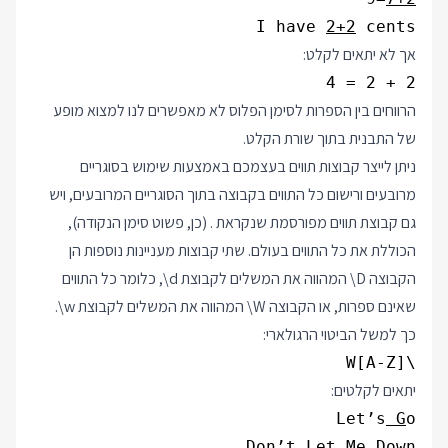
I have 
2+2
 cents
אך לא יתאים לקלט:
2 + 2 = 4
הרווחים בין הספרות לסימן הפלוס לא מאפשרים לנו למצוא מופע
של התבנית בתוך שורת הקלט.
ניתן לייצר קבוצות תווים בעצמכם באמצעות שימוש בסוגריים
מרובעים ורישום כל התווים בקבוצה בתוך הסוגריים המרובעים, ויש
גם קבוצת תווים מפורסמת שנקראת . (כן, פשוט סימן הנקודה),
הכוללת את כל התווים בעולם. שתי קבוצות מעניינות נוספות הן
הקבוצה
\D
המהווה את המשלים לקבוצת
\d
, כלומר כל התווים
שאינם ספרות, או הקבוצה
\W
המהווה את המשלים לקבוצת
\w
.
כך למשל הביטוי הרגולארי:
\W[A-Z]
יתאים לקלטים:
Let’s
 G
Don’t
 L
et Me Down