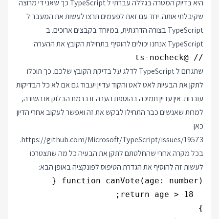
היא בדיוק המטרה בגללה עברתי ל TypeScript כך שאני די מרוצה
שקיבלתי אותה. יחד עם זאת לפעמים תרצו לעשות את המעבר ל
TypeScript בצורה הדרגתית, במיוחד בקבצים ארוכים. ב
TypeScript אנחנו יכולים להוסיף בתחילת הקובץ את ההערה:
// @ts-nocheck

שתגרום ל TypeScript לדלג על בדיקת הקובץ שלכם. כך תוכלו
לתקן את הבעיות לאט לאט והקוד עדיין יעבוד גם אם לא כל הבדיקות
עוברות. אין עדיין תמיכה בהוספת הערה זו ברמת הבלוק או השורה,
למרות שאנשים כבר התחילו לבקש את זה ואפשר לעקוב אחרי הדיון
כאן
.
https://github.com/Microsoft/TypeScript/issues/19573
בכל מקרה אחרי שהחלטתם לתקן את הבעיה כל מה שתצטרכו
לעשות זה להוסיף את הגדרת הטיפוס לפונקציה באופן הבא:
}
