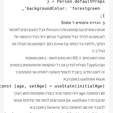
};

5. הגדרת טיפוסים ל State
אנחנו נשארים עם קומפוננטת ה Person אבל הפעם רוצים לאפשר
לאנשים גם לגדול: הגיל שמתקבל מבחוץ יהיה הגיל הראשוני של
הפקד, ולחיצה על כפתור Grow Up בתוך הקומפוננטה תעלה את
הגיל ב-1.
שינוי השם מתוך ה IDE הוא ממש פשוט - באופן אוטומטי
TypeScript מצליח לעדכן את כל המקומות שמשתמשים במאפיין
זה לשם החדש. בשביל להוסיף משתנה לסטייט אני משתמש ב
useState Hook באופן הבא:
const [age, setAge] = useState(initialAge);

סוג המשתנה age יהיה מספר ונגזר בצורה אוטומטית מסוג הערך
שהעברתי ל useState. אם אתם רוצים להיות יותר יצירתיים אפשר
להעביר את סוג המשתנה בתור Generic באופן הבא: