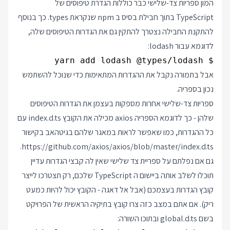
המון ספריות צד-שלישי כבר כוללות הגדרת טיפוסים של
TypeScript בתוך חבילת בסיס ב npm שנקראת types. כך בנוסף
להתקנת החבילה נצטרך להתקין גם את הגדרות הטיפוסים שלה,
לדוגמא עבור lodash:
$ yarn add lodash @types/lodash

אבל בתמורה נקבל את ההגדרות המתאימות כדי שנוכל להשתמש
נכון בספריה.
ספריות צד-שלישי אחרות מספקות בעצמן את הגדרות הטיפוסים
שלהן - כך לדוגמא הספריה axios מכילה את הקובץ index.d.ts עם
כל ההגדרות, כמו שאפשר לראות במאגר שלהם בגיטהאב בקישור
.
https://github.com/axios/axios/blob/master/index.d.ts
גם אם נפלתם על ספריית צד שלישי שאין לה קבצי הגדרות עדיין
תוכלו לשלב אותה ביישום ה TypeScript שלכם, רק תצטרכו לייצר
קובץ הגדרות בעצמכם (אבל אל דאגה - הקובץ יכול להיות כמעט
ריק). אם אתם במצב כזה צרו קובץ בתיקיה הראשית של הפרויקט
בשם global.d.ts ובתוכו השורה: