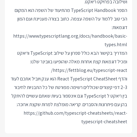
ושילובה בפרויקט ריאקט.
הספר TypeScript Handbook מהתיעוד של השפה הוא המקום
הכי טוב ללמוד על השפה עצמה. כתוב בצורה מעניינת ועם המון
דוגמאות:
https://www.typescriptlang.org/docs/handbook/basic-
types.html
המדריך בקישור הבא כולל ספרון על שילוב TypeScript וריאקט
ומכיל דוגמאות קצת אחרות מאלה שהופיעו בוובינר שלנו:
https://fettblog.eu/typescript-react/
והדף React TypeScript CheatSheet הוא ענק ויוביל אתכם לעוד
2-3 דפי קיצורים שכוללים רשימה מפורטת של כל התבניות לחיבור
בין ריאקט ל TypeScript וגם אינספור בעיות שאתם עשויים להיתקל
בהן עם פיתרונות והסברים. קריאה מומלצת למרות שקצת ארוכה:
https://github.com/typescript-cheatsheets/react-
typescript-cheatsheet