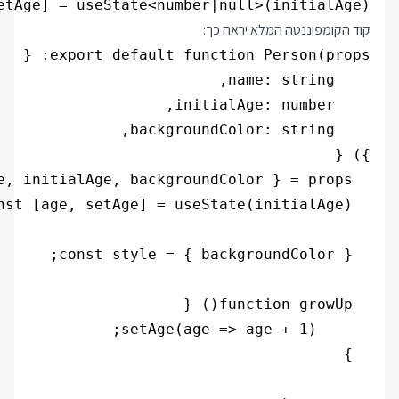
etAge] = useState<number|null>(initialAge);

קוד הקומפוננטה המלא יראה כך: