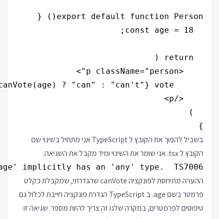
}

בשביל להפוך את הקובץ ל TypeScript אני מתחיל בשינוי שם
הקובץ ל tsx. אני שומר את השינוי ומיד מקבל את השגיאה:
age' implicitly has an 'any' type.  TS7006

ההערה מתיחסת לפונקציה canVote שהגדרתי, שמקבלת כקלט
פרמטר בשם age. ב TypeScript הגדרת פונקציה חייבת לכלול גם
טיפוסים לפרמטרים, במקרה שלנו זה צריך להיות מספר. שגיאה זו