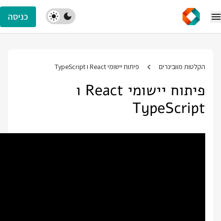
כניסה
הקלטות מוובינרים
פיתוח יישומי React ו TypeScript
פיתוח יישומי React ו
TypeScript