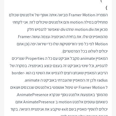
}

הספריה Framer Motion מביאה איתה אוסף של אלמנטים שכולם
מתחילים במילה motion והם אלמנטים שיכולים לזוז. אני לקחתי
מכאן את motion.div שזהו div שאפשר להנפיש חלק
מהמאפיינים שלו. את בחירת האנימציה עצמה עושה Framer
Motion לפי כל מיני היוריסטיקות שלו כדי שיראה יפה (וכן אתם
יכולים לשלוט בכל הפרמטרים).
המאפיין animate מקבל אוביקט עם כל ה Properties שצריכים
להנפיש, וכל שינוי באוביקט זה בעצם יבוצע באנימציה. במקרה של
הריבוע המאפיין שאנחנו רוצים להנפיש את השינוי בו הוא border-
radius ולכן זה המאפיין שהעברתי באוביקט ה animate.
ל Framer Motion יש טיפול אוטומטי באלמנטים שנכנסים ויוצאים
מהמסך באמצעות אלמנט נוסף שנקרא AnimatePresence.
כשאתם עוטפים אלמנט motion ב AnimatePresence אתם
יכולים להוסיף מאפיין בשם exit שיקבע את אנימציית היציאה. בקוד