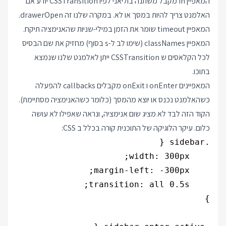
המאפיין in מקבל משתנה בוליאני לפיו CSSTransition יודע אם
האלמנט צריך להיות במסך או לא. במקרה שלנו זה drawerOpen.
המאפיין timeout שומר את הזמן במילי-שניות שהאנימציה תיקח.
המאפיין classNames (שימו לב ל-s בסוף) מחזיק את שם הבסיס
לכל הקלאסים ש CSSTransition ייתן לאלמנט שלנו שנמצא
בתוכו.
המאפיינים onEnter ו onExit מקבלים callbacks להפעלה
כשהאלמנט נכנס או יוצא מהמסך (כלומר כשהאנימציה מסתיימת).
הקוד הזה לבד לא מציג שום אנימציה, ונראה שאפילו לא עושה
כלום. עיקר הלוגיקה של התוכנית קורה בכלל ב CSS: