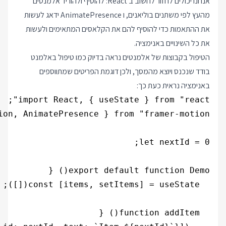
אנחנו יכולים לחזור לחשוב ב React: להוסיף ולהוריד אלמנטים
מהעץ לפי משתנים בוליאנים, ו AnimatePresence ידאג לעשות
את ההתאמות כדי להוסיף להם את הקלאסים המתאימים ולעשות
את כל השינויים באנימציה.
הטיפול בקבוצות של אלמנטים נראה בדיוק כמו טיפול באלמנט
בודד שנכנס ויוצא מהמסך, ולכן דוגמת הפריטים שמתווספים
באנימציה נראית כעת כך: