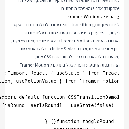
למרות שאני חושב שהאלמנטים נמחקים מה DOM, בפועל הם
יימחקו רק אחרי שהאנימציה תסתיים.
3. הספריה Framer Motion
למרות ש react-transition-group עוזרת לנו לכתוב קוד ריאקט
נקי יותר, היא עדיין ספריה יחסית קטנה שזורקת עלינו את רוב
העבודה. הספריה Framer Motion היא ספריית אנימציות שלוקחת
כיוון אחר: היא משתמשת ב Inline Styles כדי לייצר אנימציות
מלהיבות בלי שאנחנו נצטרך לכתוב שורת CSS אחת.
הנה דוגמת הריבוע שהופך לעגול בתרגום ל Framer Motion: