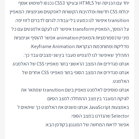
יחד עם הכניסה של HTML5 ובעיקר CSS3 נכנסו לשימוש אוסף
יכולות CSS חדשות ומלהיבות הקשורות לאפקטים ואנימציות: המאפיין
transition איפשר לנו כמעט בלי עבודה לגרום לדברים לזוז יפה
על המסך, המאפיין transform איפשר לנו לעקם אלמנטים עם כל
מיני טרנספורמציות והמאפיין animation אפשר להוסיף אנימציות
מדליקות ומתוחכמות הנקראות Keyframe Animation.
התהליך שאיפשר לנו להנפיש מעבר בין שני מצבים עבד כך:
אנחנו מגדירים את המצב הראשוני בתור מאפייני CSS של האלמנט.
אנחנו מגדירים את המצב הסופי בתור מאפייני CSS אחרים של
האלמנט.
אנחנו מוסיפים לאלמנט מאפיין בשם transition שמתאר את
לוגיקת המעבר בין מצב ההתחלה למצב הסיום.
באמצעות JavaScript אנחנו משנים את האלמנט כך שיתאים ל
Selector שהגדרנו במצב הסופי.
אפשר לראות המחשה של המנגנון בקודפן הבא: