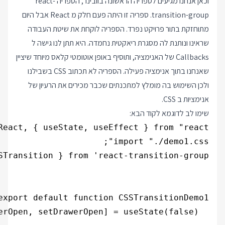
וכאן אנחנו מגיעים לספריה הראשונה בוובינר, הספריה react-
transition-group. ספריה זו היתה פעם חלק מ React אבל היום
מתוחזקת בתור פרויקט נפרד. הספריה לוקחת את שיטת העבודה
שראינו ונותנת לה מסגרת ריאקטית נחמדה. היא תתן לנו גישה ל
Callbacks של האנימציה, ותוסיף באופן אוטומטי קלאס מיוחד שיציין
שאנחנו בתוך אנימציה פעילה. הספריה לא תכתוב CSS בשבילנו
ולכן השימוש בה מומלץ למתכנתים שכבר מכירים את הרעיון של
אנימציות ב CSS.
שימו לב לדוגמא לקוד הבא: