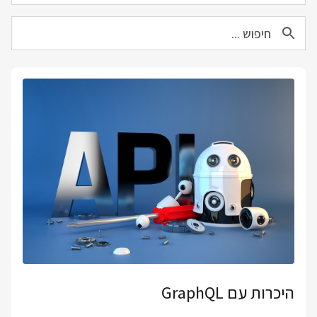
היכרות עם GraphQL