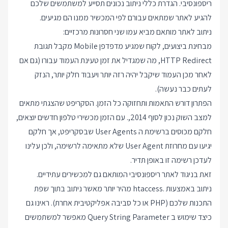
ריספונסיבי. הגדרת כללי ניתוב נכונים תסייע למשתמשים שלכם
להגיע לאתר שמתאים עבורם לפי המכשיר ממנו הם מגיעים.
ניתוב לאתר מותאם מביא עמו שני חסרונות מרכזיים:
מבחינת ביצועים, לקוח שמגיע מדפדפן Mobile מקבל תגובת
HTTP Redirect, מה שמגדיל את זמן טעינת העמוד עבורו (גם אם
לאחר מכן העמוד שיקבל יהיה רזה יותר ויעבוד חלק יותר, הנזק
לעתים כבר נעשה).
הפתרון דורש התאמות ותחזוקה כל הזמן. הסקריפט שהצגתי מתאים
למצב השוק נכון לסוף 2014,. עם הזמן מכשירי טלפון חדשים יוצאים,
חלקם מכוסים ברשימת ה User Agents שבסקריפט, אך חלקם
יגיעו עם מחרוזת User Agent שלא מתאימה לרשימה, ולכן עלינו
לעדכן רשימה זו באופן תדיר.
זאת בניגוד לאתר ריספונסיבי המותאם גם למכשירים עתידיים.
ניתוב באמצעות .htaccess מהיר יותר מאשר ניתוב בתוך שפת
התכנות שלכם (PHP או כל סביבה אפליקטיבית אחרת). ראינו גם
כיצד שימוש ב Query String Parameter מאפשר למשתמשים