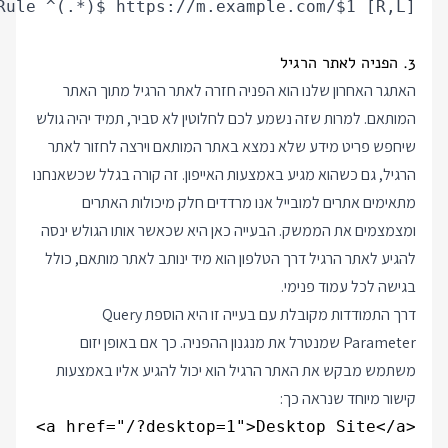
Rule ^(.*)$ https://m.example.com/$1 [R,L]

3. הפניה לאתר הרגיל
האתגר האחרון שלנו הוא הפניה חזרה לאתר הרגיל מתוך האתר
המותאם. למרות שזה נשמע לכם לחלוטין לא סביר, תמיד יהיה גולש
שיחפש פריט מידע שלא נמצא באתר המותאם וירצה לחזור לאתר
הרגיל, גם כשהוא מגיע באמצעות האייפון. זה קורה בגלל שכשאנחנו
מתאימים אתרים למובייל אנו מרדדים חלק מיכולות האתרים
ומצמצמים את הממשק. הבעייה כאן היא שכאשר אותו הגולש ינסה
להגיע לאתר הרגיל דרך הטלפון הוא מיד ינותב לאתר מותאם, כולל
בגישה לכל עמוד פנימי.
דרך התמודדות מקובלת עם בעייה זו היא הוספת Query
Parameter שמנטרל את מנגנון ההפניה. כך אם באופן יזום
משתמש מבקש את האתר הרגיל הוא יכול להגיע אליו באמצעות
קישור מיוחד שנראה כך:
<a href="/?desktop=1">Desktop Site</a>