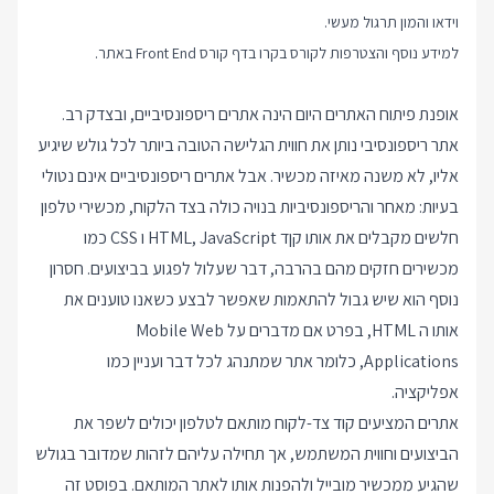
וידאו והמון תרגול מעשי.
למידע נוסף והצטרפות לקורס בקרו בדף
קורס Front End
באתר.
אופנת פיתוח האתרים היום הינה אתרים ריספונסיביים, ובצדק רב.
אתר ריספונסיבי נותן את חווית הגלישה הטובה ביותר לכל גולש שיגיע
אליו, לא משנה מאיזה מכשיר. אבל אתרים ריספונסיביים אינם נטולי
בעיות: מאחר והריספונסיביות בנויה כולה בצד הלקוח, מכשירי טלפון
חלשים מקבלים את אותו קןד HTML, JavaScript ו CSS כמו
מכשירים חזקים מהם בהרבה, דבר שעלול לפגוע בביצועים. חסרון
נוסף הוא שיש גבול להתאמות שאפשר לבצע כשאנו טוענים את
אותו ה HTML, בפרט אם מדברים על Mobile Web
Applications, כלומר אתר שמתנהג לכל דבר ועניין כמו
אפליקציה.
אתרים המציעים קוד צד-לקוח מותאם לטלפון יכולים לשפר את
הביצועים וחווית המשתמש, אך תחילה עליהם לזהות שמדובר בגולש
שהגיע ממכשיר מובייל ולהפנות אותו לאתר המותאם. בפוסט זה