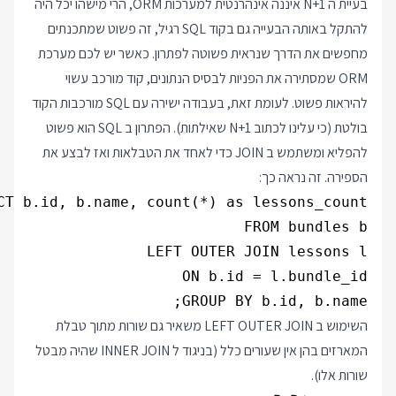
בעיית ה N+1 איננה אינהרנטית למערכות ORM, הרי מישהו יכל היה
להתקל באותה הבעייה גם בקוד SQL רגיל, זה פשוט שמתכנתים
מחפשים את הדרך שנראית פשוטה לפתרון. כאשר יש לכם מערכת
ORM שמסתירה את הפניות לבסיס הנתונים, קוד מורכב עשוי
להיראות פשוט. לעומת זאת, בעבודה ישירה עם SQL מורכבות הקוד
בולטת (כי עלינו לכתוב N+1 שאילתות). הפתרון ב SQL הוא פשוט
להפליא ומשתמש ב JOIN כדי לאחד את הטבלאות ואז לבצע את
הספירה. זה נראה כך:
GROUP BY b.id, b.name;
השימוש ב LEFT OUTER JOIN משאיר גם שורות מתוך טבלת
המארזים בהן אין שעורים כלל (בניגוד ל INNER JOIN שהיה מבטל
שורות אלו).