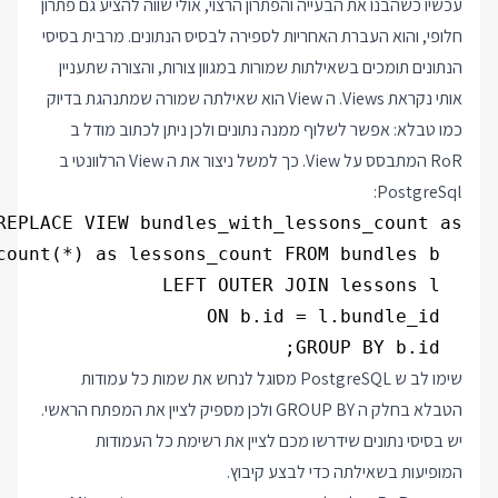
עכשיו כשהבנו את הבעייה והפתרון הרצוי, אולי שווה להציע גם פתרון
חלופי, והוא העברת האחריות לספירה לבסיס הנתונים. מרבית בסיסי
הנתונים תומכים בשאילתות שמורות במגוון צורות, והצורה שתעניין
אותי נקראת Views. ה View הוא שאילתה שמורה שמתנהגת בדיוק
כמו טבלא: אפשר לשלוף ממנה נתונים ולכן ניתן לכתוב מודל ב
RoR המתבסס על View. כך למשל ניצור את ה View הרלוונטי ב
PostgreSql:
  GROUP BY b.id;
שימו לב ש PostgreSQL מסוגל לנחש את שמות כל עמודות
הטבלא בחלק ה GROUP BY ולכן מספיק לציין את המפתח הראשי.
יש בסיסי נתונים שידרשו מכם לציין את רשימת כל העמודות
המופיעות בשאילתה כדי לבצע קיבוץ.