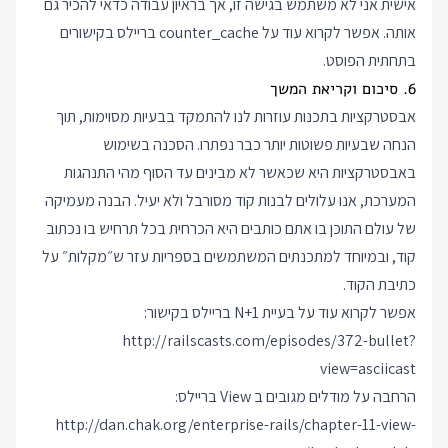
אישית אני לא משתמש בגישה זו, אך בראיון עבודה כדאי להכיר גם
אותה. אפשר לקרוא עוד על counter_cache בריילס בקישורים
בתחתית הפוסט.
6. סיכום וקריאת המשך
אבסטרקציות בתכנות עוזרות לנו להתמקד בבעיות מסוימות, תוך
הנחה שבעיות פשוטות יותר כבר נפתרו. הסכנה בשימוש
באבסטרקציות היא שכאשר לא מבינים עד הסוף מהי התנהגות
המערכת, אנו עלולים לבנות קוד מסורבל ולא יעיל. הבנה מעמיקה
של עולם התוכן בו אתם כותבים היא הכרחית בכל תרחיש בו נכתוב
קוד, ובמיוחד למתכנתים המשתמשים בספריות עזר ש״מקלות״ על
כתיבת הקוד.
אפשר לקרוא עוד על בעיית N+1 בריילס בקישור:
http://railscasts.com/episodes/372-bullet?
view=asciicast
הרחבה על מודלים מגובים ב View בריילס:
http://dan.chak.org/enterprise-rails/chapter-11-view-