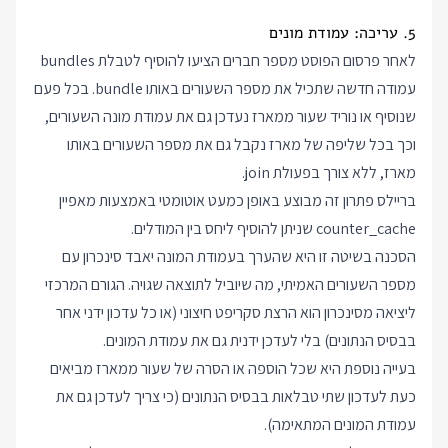
5. עריכה: עמודת מונים
לאחר פרסום הפוסט מספר חברים הציעו להוסיף לטבלת bundles
עמודה חדשה שתכיל את מספר השעורים באותו bundle. בכל פעם
שנוסיף או נוריד שעור ממארז נעדכן גם את עמודת מונה השעורים,
וכך בכל שליפה של מארז נקבל גם את מספר השעורים באותו
מארז, ללא צורך בפעולת join.
בריילס פתרון זה מבוצע באופן כמעט אוטומטי באמצעות מאפיין
counter_cache שניתן להוסיף ליחס בין המודלים.
הסכנה בשיטה זו היא שהערך בעמודת המונה יאבד סינכרון עם
מספר השעורים האמיתי, מה שיוביל לתוצאה שגויה. הגורם המרכזי
ליציאה מסינכרון הוא הרצת סקריפט חיצוני (או כל עדכון ידני אחר
בבסיס הנתונים) בלי לעדכן ידנית גם את עמודת המונים.
בעייה נוספת היא שכל הוספה או הסרה של שעור ממארז מביאים
כעת לעדכון שתי טבלאות בבסיס הנתונים (כי צריך לעדכן גם את
עמודת המונים המתאימה).