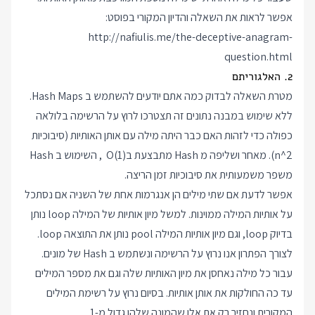
אפשר לראות את השאלה והדיון המקורי בפוסט:
http://nafiulis.me/the-deceptive-anagram-
question.html
2. האלגוריתם
מטרת השאלה לבדוק כמה אתם יודעים להשתמש ב Hash Maps.
ללא שימוש במבנה נתונים זה תצטרכו לרוץ על הרשימה בלולאה
כפולה כדי לזהות האם כבר היתה מילה עם אותן האותיות (סיבוכיות
n^2). מאחר ושליפה מ Hash מתבצעת ב
O(1)
, השימוש ב Hash
משפר משמעותית את סיבוכיות זמן הריצה.
אפשר לדעת אם שתי מילים הן אנגרמות אחת של השניה אם נסתכל
על אותיות המילה ממוינות. למשל מיון אותיות של המילה loop נותן
בדיוק loop, וגם מיון אותיות המילה pool נותן את התוצאה loop.
לצורך הפתרון אנו נרוץ על הרשימה ונשתמש ב Hash של מונים.
עבור כל מילה נאחסן את מיון האותיות שלה וגם את מספר המילים
עד כה החולקות את אותן אותיות. בסיום נרוץ על רשימת המילים
המקורית ונחזיר רק את אלו שהמונה שלהן גדול מ-1.