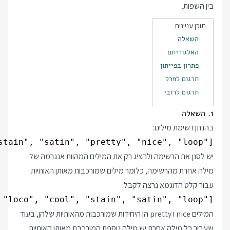
בין השפות.
תוכן עניינים
השאלה
האלגוריתם
פתרון בפייתון
תרגום לפרל
תרגום לרובי
1. השאלה
בהנתן רשימת מילים:
["pool", "loco", "cool", "stain", "satin", "pretty", "nice", "loop"]
יש לסנן את הרשימה ולהציג רק את המילים המהוות אנגרמה של
מילה אחרת מהרשימה, כלומר מילים שמורכבות מאותן האותיות.
עבור קלט הדוגמא נרצה לקבל:
["pool", "loco", "cool", "stain", "satin", "loop"]
המילים nice ו pretty הן היחידות שמורכבות מהאותיות שלהן, בעוד
שעבור כל מילה אחרת יש מילה נוספת המורכבת מאותן האותיות.