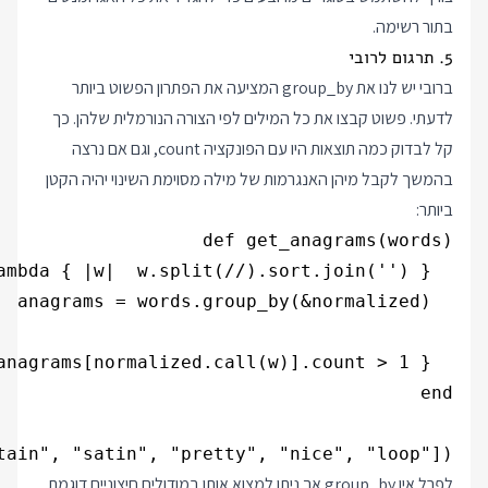
בתור רשימה.
5. תרגום לרובי
ברובי יש לנו את group_by המציעה את הפתרון הפשוט ביותר
לדעתי. פשוט קבצו את כל המילים לפי הצורה הנורמלית שלהן. כך
קל לבדוק כמה תוצאות היו עם הפונקציה count, וגם אם נרצה
בהמשך לקבל מיהן האנגרמות של מילה מסוימת השינוי יהיה הקטן
ביותר:
tain", "satin", "pretty", "nice", "loop"])

לפרל אין group_by אך ניתן למצוא אותו במודולים חיצוניים דוגמת