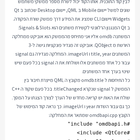
לבין קוד התוכנית. אותו הקוד יכול לשרת מספר ממשקי משתמש
שונים למשל יישום Mobile ב QML, יישום Desktop שכתוב ב Qt
Widgets ויישום CLI שמציג את המידע דרך ממשק שורת הפקודה.
ב Qt המנגנון הרלוונטי לקשירת משתנים הוא Signals & Slots:
המשתנה omdb אליו אני מתיחס מהממשק הוא אוביקט ממחלקה
היורשת מ QObject. אוביקט זה מגדיר פונקציות גישה ל-3
המשתנים title, year ו imageUrl. המחלקה מגדירה גם signal
עבור כל אחד ממשתנים אלו ושולחת את ה signal בכל פעם שיש
שינוי בערך אחד המשתנים.
כל התיחסות ל omdb.title מקובץ ה QML מייצרת חיבור בין
הממשק ל signal שנקרא titleChanged. בכל פעם שקוד ה
C++
שולח את האות יש קריאה מחדש של הערך לצורך הצגתו על המסך.
כך גם עבור השדות year ו imageUrl. כך נראה קוד המימוש של
הקובץ omdbapi.cpp שמתאר את המחלקה: