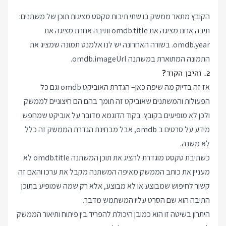
הקובץ מתאר ממשק בו שתי תיבות טקסט מציגות תוכן של משתנים:
תיבה אחת מציגה את omdb.title ותיבה אחרת מציגה את
omdb.year. בשורה האחרונה יש לנו אלמנט תמונה שמציג את
התמונה המתוארת במשתנה omdb.imageUrl.
2. והיכן הקוד?
אז זה בדיוק מה שיפה כאן– הגדרת האוביקט omdb וגם כל
הפעולות והמשתנים שאוביקט זה תומך בהם הם חיצוניים לממשק
ולכן לא מופיעים בקובץ. בקוד הדוגמא מדובר על אוביקט שמחפש
מידע על סרטים ב omdb, אבל מבחינת הגדרת הממשק זה כלל
לא משנה.
כשתיבת טקסט מוגדרת להציג את תוכן המשתנה omdb.title לא
מעניין את כותב הממשק מאיפה המשתנה מקבל את ערכו והאם זה
קשור לחיפוש שמבוצע או לא מבוצע, אלא רק שמה שמופיע בתוכן
התיבה הוא שם הסרט עליו המשתמש מדבר.
היתרון בשיטה זו הוא כמובן היכולת להפריד בין פיתוח ותיאור הממשק