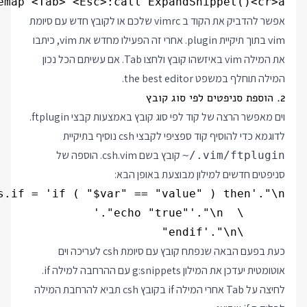
emap <Tab> <Esc>:call ExpandSnippet()<cr>a

אפשר להדביק את הקוד ב vimrc שלכם או לקובץ חדש עם סיומת
vim בתוך תיקיית plugin. אחרי זה הפעילו מחדש את vim, כיתבו
את המילה vim באיזשהו קובץ ולחצו Tab. אם עשיתם הכל נכון
המילה תוחלף במשפט the best editor.
2. הוספת סניפטים לפי סוג קובץ
וים מאפשר הרצה של קוד לפי סוג קובץ באמצעות קבצי ftplugin.
לדוגמא כדי להוסיף קוד ספציפי לקבצי csh נוסיף בתיקיית
קובץ בשם csh.vim. הוספה של
~/.vim/ftplugin
סניפטים חדשים למילון מבוצעת באופן הבא:
      \endif'."\n"

כעת בפעם הבאה שנפתח קובץ עם סיומת csh לעריכה וים
אוטומטית יעדכן את המילון g:snippets עם ההרחבה למילה if.
לחיצה על Tab אחרי המילה if בקובץ csh תביא להרחבת המילה