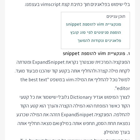
בלי שימוש בפלאגינים תוך כתיבת קצת vimscript בעצמנו.
תוכן עניינים
פונקציית vim להוספת snippet
הוספת סניפטים לפי סוג קובץ
פלאגינים ונקודות להמשך
1. פונקציית vim להוספת snippet
הפונקציה המרכזית שנצטרך נקראת ExpandSnippet ומטרתה
לקחת מילה קצרה ולהחליף אותה בקטע קוד שהכנו מבעוד מועד.
למשל נוכל להחליף את המילה vim במשפט "the best text
editor".
לצורך המימוש אגדיר Dictionary גלובלי שישמור את כל קטעי
הקוד כאשר המפתח הוא המילה הקצרה והערך הוא קטע הקוד
להחלפה. הפונקציה ExpandSnippet תזהה את המילה שכרגע
נמצאת תחת הסמן, תחפש אותה במילון ואם מצאה תחליף אותה
בערך מהמילון.