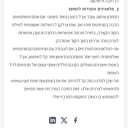
לבלוק ה if שהוצג.
3. פלאגינים ונקודות להמשך
הפתרון שהוצג עובד אבל כמובן מאוד פשטני. אם אתם משתמשים
הרבה בסניפטים סיכוי טוב שתרצו לקבל השלמה אוטומטית למילת
הקוד הקצרה, בחירה מכמה אפשרויות הרחבה וכמובן אפשרות
לעדכן מהר ערכים בתוך הקוד שהודבק.
שני הפלאגינים המרכזיים ב-וים לעבודה עם סניפטים הם
סניפמייט
ו
אולטיסניפ
. השני יותר מתוחכם והראשון יותר קל לשימוש, אבל
באמת ששניהם מעולים. הם גם כוללים אוסף עצום של סניפטים לכל
השפות.
מה שכן למדנו כמה קל להרחיב את וים באמצעות שפת vimscript
ולהתאימו לצרכים שלנו. זאת הסיבה המרכזית שאני ממשיך
להשתמש בו כעורך הטקסט המרכזי שלי.