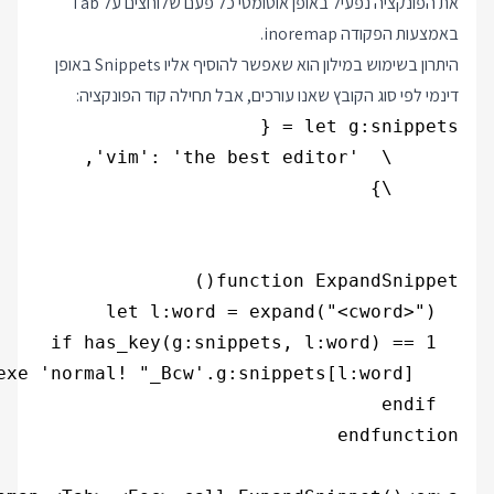
את הפונקציה נפעיל באופן אוטומטי כל פעם שלוחצים על Tab
באמצעות הפקודה inoremap.
היתרון בשימוש במילון הוא שאפשר להוסיף אליו Snippets באופן
דינמי לפי סוג הקובץ שאנו עורכים, אבל תחילה קוד הפונקציה: