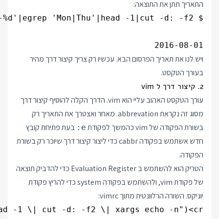
התאריך תתן את התוצאה:
2016-08-01

ויש לנו את תאריך הפרסום הבא. עכשיו רק צריך קיצור דרך מהיר
בעורך הטקסט.
2. קיצור דרך ל vim
עורך הטקסט האהוב עליי הוא vim. הדרך הקלה להוסיף קיצור דרך
מסוג זה נקראת abbrevation. מאחר ואצטרך את התאריך רק
בשורת הפקודה של vim כהמשך לפקודת
בעת פתיחת קובץ
:e
חדש אשתמש בפקודה cabbr כדי ליצור קיצור דרך שיוכר רק בשורת
הפקודה.
הטריק הוא להשתמש ב Evaluation Register כדי להדביק תוצאה
של פקודת vim, ולהשתמש בפקודה system כדי להריץ פקודת
יוניקס. השורה הרלוונטית מתוך vimrc:
d -1 \| cut -d: -f2 \| xargs echo -n")<cr>
