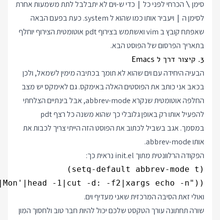
סימן
הכרחי לפני כל
כדי ש-וים לא יתבלבל לתת משמעות אחרת
|
\
לסימן ה
ויעביר אותו כמו שהוא ל system. כעת בפעם הבאה
|
שאפתח קובץ ב vim ואשתמש בצירוף pdt אוטומטית הצירוף יוחלף
בתאריך הפרסום של הפוסט הבא.
3. קיצור דרך ל Emacs
הבעיה היחידה עם וים שהוא לא תומך בכתיבה מימין לשמאל, ולכן
בכאב אני כותב את הפוסטים האלה באימקס. גם לאימקס יש מצב
החלפה אוטומטית שנקרא abbrev-mode, אבל בינתיים הצלחתי
להפעיל אותו רק באופן גלובלי כך שהוא משנה כל רצף pdt
במסמך. אגב בשביל לכתוב את הפוסט הזה הייתי צריך לכבות את
אותו abbrev-mode.
הפקודה הרלוונטית מתוך init.el נראית כך:
(define-abbrev global-abbrev-table "pdt" (shell-command-to-string "seq 7|xargs -IN date -v +Nd +'%a:%Y-%m-%d'|egrep 'Thu|Mon'|head -1|cut -d: -f2|xargs echo -n"))

ואולי זאת הסיבה המרכזית שאני מעדיף וים.
שורה תחתונה עורך הטקסט שלכם יכול להיות חבר טוב ולחסוך המון