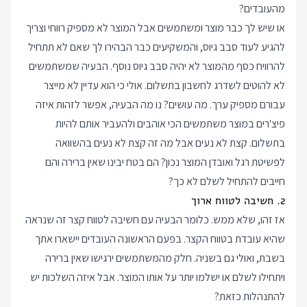
מהעובדים?
או שיש לך כבר מוצר ומשתמשים אבל המוצר לא מספיק רווחי וצריך
להגיע לעוד סבב גיוס, והמשקיעים כבר הבהירו לך שאם לא תתחיל
להרוויח כסף מהמוצר לא יהיה סבב גיוס נוסף. הבעיה שמשתמשים
לא להוטים לשדרג לחשבון בתשלום. אולי כי הוא עדיין לא מייצר
עבורם מספיק ערך. מה עושים? נו מה הבעיה, אפשר לזהות איזה
פיצ'רים במוצר משתמשים הכי אוהבים ולהעביר אותם להיות
בתשלום. קצת לא נעים אבל מה זה קצת לא נעים בהשוואה
לפשיטת רגל ואובדן המוצר נכון? הם בטח יבינו שאין ברירה והם
חייבים להתחיל לשלם לא כך?
2. חשיבה לטווח ארוך
אז זהו, שלא ממש. כלומר הבעיה עם חשיבה לטווח קצר זה שנראה
שהיא עובדת בטווח הקצר. בפעם הראשונה העובדים יישארו אתך
בשבת, ואולי גם בשניה. חלק מהמשתמשים ירגישו שאין ברירה
ויתחילו לשלם או ישלמו יותר על אותו המוצר. אבל איזה השלכות יש
להתנהלות כזאת?