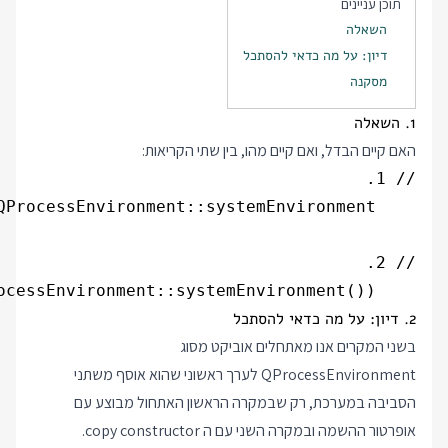
תוכן עניינים
השאלה
דיון: על מה כדאי להסתכל
מסקנה
1. השאלה
האם קיים הבדל, ואם קיים מהו, בין שתי הקריאות:
    QProcessEnvironment env(QProcessEnvironment::systemEnvironment());

2. דיון: על מה כדאי להסתכל
בשני המקרים אנו מאתחלים אוביקט מסוג
QProcessEnvironment לערך ראשוני שהוא אוסף משתני
הסביבה במערכת, רק שבמקרה הראשון האתחול מבוצע עם
אופרטור ההשמה ובמקרה השני עם ה copy constructor.