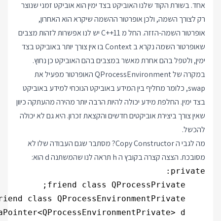
אחד. בשורת הקוד שלנו האוביקט בצד ימין הוא אוביקט זמני שנוצר
רק לצורך השמה, ולכן אופרטור ההשמה שיקרא הוא האחרון,
אופרטור השמה-הזזה. החל מ C++11 יש לנו אפשרות לזהות מצבים
שאופרטור השמה נקרא ב Context בו אין צורך יותר באוביקט בצד
ימין, ולטפל בהם אחרת מאשר במצבים בהם האוביקט כן נחוץ.
במקרה של QProcessEnvironment האופרטור מפעיל את
swap, כלומר מחליף בין המידע באוביקט הנוכחי למידע באוביקט
בצד ימין. החלפת מידע יכולה להיות הרבה יותר מהירה מהעתקה כיוון
שאין צורך ביצירת אוביקטים חדשים והקצאת זכרון. היא גם לא יכולה
להכשל.
מה לגבי ה Copy Constructor? מסתבר שגם העבודה שלו לא
מסובכת. הצצה קצרה בקובץ ה h תראה לנו שהמשתנה d הוא: