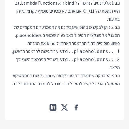
נ.ב.1 אלטרנטיבה נחמדה ל bind היא Lambda Functions, גם
היא תוספת של C++11. אם אתם לא מכירים מומלץ לקרוא עליהן
בתיעוד.
נ.ב.2 ניתן לבקש מ bind שיעביר גם את הפמרטרים המקוריים של
הסיגנל אל פונקציית הטיפול באמצעות שמוש ב placeholders.
פשוט מוסיפים בתור הפרמטר האחרון ל bind את המזהה
עבור גישה לפרמטר הראשון,
std::placeholders::_1
בשביל הפרמטר השני וכך
std::placeholders::_2
הלאה.
נ.ב.3 הטכניקה שתוארה בפוסט נקראת curry על שם המתמטיקאי
האסקל קארי. כל קשר למאכל הודי מוגבל לתמונת הכותרת בלבד.