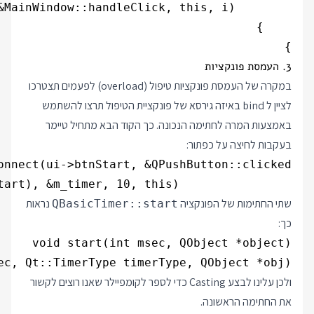
}

3. העמסת פונקציות
במקרה של העמסת פונקציות טיפול (overload) לפעמים תצטרכו
לציין ל bind באיזה גירסא של פונקציית הטיפול תרצו להשתמש
באמצעות המרה לחתימה הנכונה. כך הקוד הבא מתחיל טיימר
בעקבות לחיצה על כפתור:
                std::bind(static_cast<void (QBasicTimer::*)(int, QObject *)>(&QBasicTimer::start), &m_timer, 10, this));

שתי החתימות של הפונקציה
נראות
QBasicTimer::start
כך:
ec, Qt::TimerType timerType, QObject *obj)

ולכן עלינו לבצע Casting כדי לספר לקומפיילר שאנו רוצים לקשור
את החתימה הראשונה.