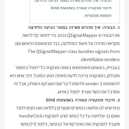
הבעיה: איך מזהים מאיזה כפתור הגיעה הלחיצה
חיבור פונקציה קשורה באמצעות bind
העמסת פונקציות
1. הבעיה: איך מזהים מאיזה כפתור הגיעה הלחיצה
את הבעיה ש QSignalMapper נכתב כדי לפתור קל לראות
מקריאה מהירה של תיעוד המחלקה, כבר מהמשפט הראשון שם:
The QSignalMapper class bundles signals from
identifiable senders.
בעברית, כשאתם משתמשים באותה פונקציה כדי לטפל במספר
סיגנלים, הפונקציה צריכה לדעת מאיפה הגיע הסיגנל. דרך אחת היא
להשתמש ב sender ולהסתכל על שם האוביקט השולח, אבל זה
מסרבל את הקוד שצריך לטפל באירוע.
2. חיבור פונקציה קשורה באמצעות bind
נניח שיש לנו שלושה כפתורים שנוצרים בלולאה ואנו רוצים לחבר
אותם כך שלחיצה על כל כפתור תגיע לפונקציה handleClick
ותעביר לפונקציה את האינדקס של הכפתור, כלומר 0 לכפתור