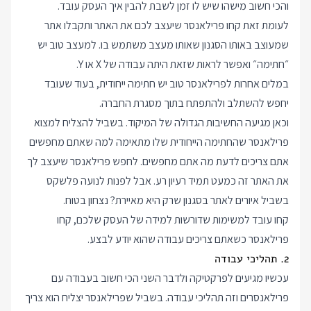
והכי חשוב מישהו שיש לו זמן לשבת להבין איך העסק עובד.
לעומת זאת קחו פרילאנסר שיעצב לכם את האתר ותקבלו אתר
שמעוצב באותו הסגנון שאותו מעצב משתמש בו. למעצב טוב יש
״חתימה״ ואפשר לראות שזאת היתה עבודה של X או Y.
במלים אחרות לפרילאנסר טוב יש חתימה ייחודית, בעוד שעובד
יחפש להשתלב ולהתפתח בתוך מסגרת החברה.
וכאן מגיעה החשיבות הגדולה של המיקוד. בשביל להצליח למצוא
פרילאנסר שהחתימה הייחודית שלו מתאימה למה שאתם מחפשים
אתם צריכים לדעת מה אתם מחפשים. לחפש פרילאנסר שיעצב לך
את האתר זה כמעט תמיד רעיון רע. אבל לפנות
לנועה פלשקס
בשביל איורים לאתר בסגנון שרק היא מאיירת? נצחון בטוח.
קחו עובד למשימות שדורשות למידה של העסק שלכם, קחו
פרילאנסר כשאתם צריכים עבודה שהוא יודע לבצע.
2. תהליכי עבודה
עכשיו מגיעים לפרקטיקה ולדבר השני הכי חשוב בעבודה עם
פרילאנסרים וזה תהליכי עבודה. בשביל שפרילאנסר יצליח הוא צריך