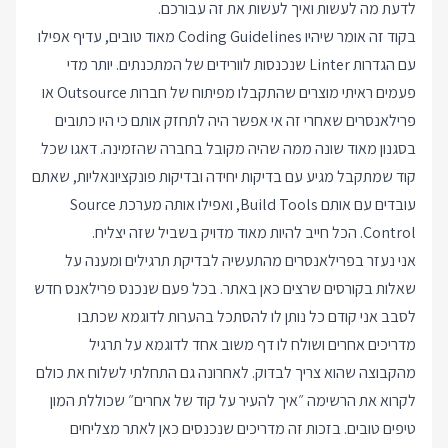
לדעת מה לעשות ואיך לעשות את זה עבורכם.
בקוד זה אומר שיהיו Coding Guidelines מאוד טובים, עדיף אפילו
עם הגדרות Linter שנכנסות לוורידים של המתכנתים. יותר מדי
פעמים ראיתי מוצרים שהתקבלו מפיתוח של חברות Outsource או
פרילאנסרים שאחרי זה אי אפשר היה לתחזק אותם כי היו כתובים
בסגנון מאוד שונה ממה שהיה מקובל בחברה שהזמינה. דאגו שכל
קוד שמתקבל מגיע עם בדיקות יחידה ובדיקות פונקציונאליות, שאתם
עובדים עם אותם Build Tools, ואפילו אותה מערכת Source
Control. הכל חייב להיות מאוד מדויק בשביל שזה יצליח.
אני נעזר בפרילאנסרים מהתעשיה לבדיקת תרגילים ומענה על
שאלות בקורסים שרצים כאן באתר. בכל פעם שנכנס פרילאנס חדש
לסבב אני קודם כל נותן לו להסתכל בהערות לדוגמא שכתבו
מדריכים אחרים ושולח לו דף משוב אחד לדוגמא על תרגיל
מהקבוצה שהוא צריך לבדוק. לאחרונה גם התחלתי לשלוח את כולם
לקרוא את הרשימה ״
איך להעיר על קוד של אחרים
״ שכוללת המון
טיפים טובים. בזכות זה מדריכים שנכנסים כאן לאתר מצליחים