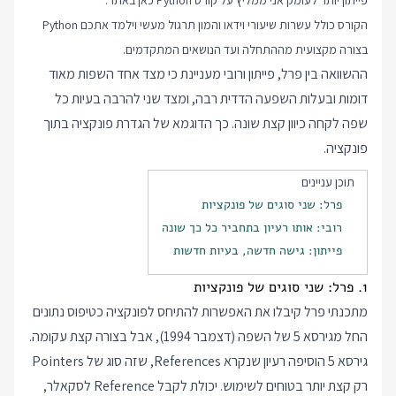
פייתון יותר לעומק אני ממליץ על
קורס Python
כאן באתר.
הקורס כולל עשרות שיעורי וידאו והמון תרגול מעשי וילמד אתכם Python
בצורה מקצועית מההתחלה ועד הנושאים המתקדמים.
ההשוואה בין פרל, פייתון ורובי מעניינת כי מצד אחד השפות מאוד
דומות ובעלות השפעה הדדית רבה, ומצד שני להרבה בעיות כל
שפה לקחה כיוון קצת שונה. כך הדוגמא של הגדרת פונקציה בתוך
פונקציה.
תוכן עניינים
פרל: שני סוגים של פונקציות
רובי: אותו רעיון בתחביר כל כך שונה
פייתון: גישה חדשה, בעיות חדשות
1. פרל: שני סוגים של פונקציות
מתכנתי פרל קיבלו את האפשרות להתיחס לפונקציה כטיפוס נתונים
החל מגירסא 5 של השפה (דצמבר 1994), אבל בצורה קצת עקומה.
גירסא 5 הוסיפה רעיון שנקרא References, שזה סוג של Pointers
רק קצת יותר בטוחים לשימוש. יכולת לקבל Reference לסקאלר,