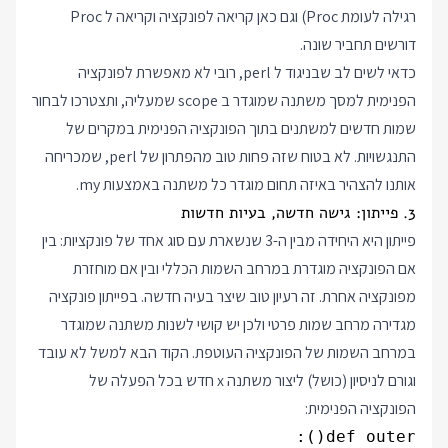
רגילה לעומת Proc) וגם כאן קריאה לפונקציה וקריאה ל Proc
דורשים תחביר שונה.
כדאי לשים לב שבניגוד ל perl, רובי לא מאפשרת לפונקציה
הפנימית למסך משתנה שמוגדר ב scope שמעליה, ותצטרכו לבחור
שמות חדשים למשתנים בתוך הפונקציה הפנימית במקרים של
התנגשויות. לא בטוח שזה פחות טוב מהפתרון של perl, שמכריחה
אותנו להצהיר באיזה תחום מוגדר כל משתנה באמצעות my.
3. פייתון: גישה חדשה, בעיות חדשות
פייתון היא היחידה מבין ה-3 שנשארת עם סוג אחד של פונקציות: בין
אם הפונקציה מוגדרת במרחב השמות הכללי ובין אם מוחזרת
מפונקציה אחרת. זה רעיון טוב שיצר בעיה חדשה. בפייתון פונקציה
מגדירה מרחב שמות פרטי ולכן יש קושי לשנות משתנה שמוגדר
במרחב השמות של הפונקציה העוטפת. הקוד הבא למשל לא עובד
וגורם לניסיון (כושל) ליצור משתנה x חדש בכל הפעלה של
הפונקציה הפנימית: