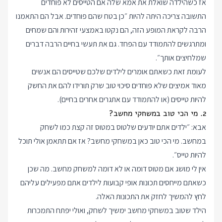
אז כשהילדה שואלת את אמא שלה אם הטייסים לא פוחדים
התשובה צריכה היתה להיות ״כן בטח שהם פוחדים. אבל הם התאמנו
הרבה לקראת המופע הזה, הם נקטו באמצעי זהירות והם שמחים
ומתרגשים להתמודד עם הפחד. גם את תעשי בחיים הרבה דברים
שמלחיצים אותך״.
לעומת זאת כשאתם אומרים לילדים שלכם שטייסים הם אנשים
מאוד אמיצים שלא פוחדים סיכוי טוב שרק תורידו להם את החשק
להיות טייסים (או להתמודד עם אתגרים אחרים בחיים).
2. מי הכי טוב במשחקי מחשב?
אבא: ״ילדים אתם יודעים שלטוס במטוס זה קצת כמו לשחק
במחשב. מי הכי טוב כאן במשחקי מחשב? אז אם תתאמן אולי תוכל
להיות טייס״.
אין לי מושג אם מטוס דומה או לא דומה למשחק מחשב. מה שכן
כשאתם מייחסים תכונות אופי קבועות לילדים אתם מפעילים עליהם
לחץ להמשיך לחזק את התכונות האלה.
הילד שטוב במשחקי מחשב ימשיך לשחק, ואולי יפתח התמכרות