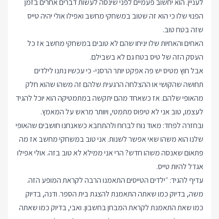
לעניין. הוא יחשוב פעמיים לפני שינסה לעשות דברים אחרים בזמן
הפנוי שלו כי הוא זה שטוב במשחקי מחשב ואפילו אולי יהיה טייס
שזה בטח טוב.
האחים והאחיות שלו יניחו שהם לא טובים במשחקי מחשב אז כל
העסק הזה של טיס בטח גם לא בשבילם.
אבל חוץ מטיס יש פה אפקט יותר הרסני- כי עכשיו נתנו לילדים
תחושה שהקושי או ההצלחה הרגעית שלהם זה משהו שהוא חלק
מהאופי שלהם. אז כשאחד מהם יתקשה במתמטיקה הוא יוכל להגיד
לעצמו, טוב אני לא טיפוס מתמטי, ויוותר מראש על המאמץ.
ובחזרה לפחד: מאוד נוח לברוח ולהתחבא כשאנחנו חושבים שהאופי
שלנו הוא משהו שאי אפשר לשנות. אני טוב במשחקי מחשב אז מה
פתאום שאנסה משהו חדש? הרי אני ממילא לא טוב בזה. אולי אפילו
אגדל להיות טייס.
עדיף להגיד: ״ילדים הטייסים התאמנו הרבה לקראת המופע הזה.
משה, בדיוק כמו שאתה התאמנת להצגת בית הספר. ודנה, בדיוק
כמו שאת התאמנת לקראת המבחן בחשבון. ואבי, בדיוק כמו שאתה