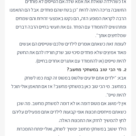
אז כשהילדה שואלת את אמא שלה אם הטייסים לא פוחדים
התשובה צריכה היתה להיות ״כן בטח שהם פוחדים. אבל הם התאמנו
הרבה לקראת המופע הזה, הם נקטו באמצעי זהירות והם שמחים
ומתרגשים להתמודד עם הפחד. גם את תעשי בחיים הרבה דברים
שמלחיצים אותך״.
לעומת זאת כשאתם אומרים לילדים שלכם שטייסים הם אנשים
מאוד אמיצים שלא פוחדים סיכוי טוב שרק תורידו להם את החשק
להיות טייסים (או להתמודד עם אתגרים אחרים בחיים).
2. מי הכי טוב במשחקי מחשב?
אבא: ״ילדים אתם יודעים שלטוס במטוס זה קצת כמו לשחק
במחשב. מי הכי טוב כאן במשחקי מחשב? אז אם תתאמן אולי תוכל
להיות טייס״.
אין לי מושג אם מטוס דומה או לא דומה למשחק מחשב. מה שכן
כשאתם מייחסים תכונות אופי קבועות לילדים אתם מפעילים עליהם
לחץ להמשיך לחזק את התכונות האלה.
הילד שטוב במשחקי מחשב ימשיך לשחק, ואולי יפתח התמכרות