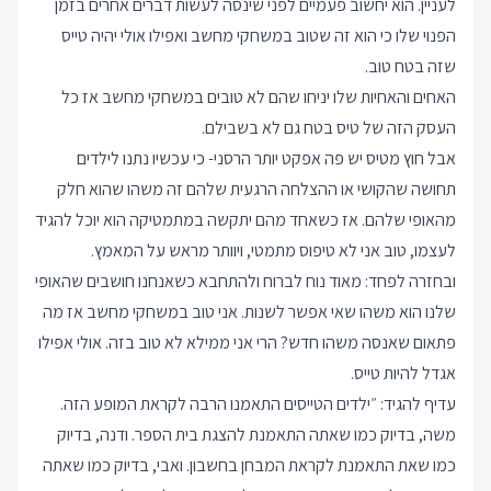
לעניין. הוא יחשוב פעמיים לפני שינסה לעשות דברים אחרים בזמן
הפנוי שלו כי הוא זה שטוב במשחקי מחשב ואפילו אולי יהיה טייס
שזה בטח טוב.
האחים והאחיות שלו יניחו שהם לא טובים במשחקי מחשב אז כל
העסק הזה של טיס בטח גם לא בשבילם.
אבל חוץ מטיס יש פה אפקט יותר הרסני- כי עכשיו נתנו לילדים
תחושה שהקושי או ההצלחה הרגעית שלהם זה משהו שהוא חלק
מהאופי שלהם. אז כשאחד מהם יתקשה במתמטיקה הוא יוכל להגיד
לעצמו, טוב אני לא טיפוס מתמטי, ויוותר מראש על המאמץ.
ובחזרה לפחד: מאוד נוח לברוח ולהתחבא כשאנחנו חושבים שהאופי
שלנו הוא משהו שאי אפשר לשנות. אני טוב במשחקי מחשב אז מה
פתאום שאנסה משהו חדש? הרי אני ממילא לא טוב בזה. אולי אפילו
אגדל להיות טייס.
עדיף להגיד: ״ילדים הטייסים התאמנו הרבה לקראת המופע הזה.
משה, בדיוק כמו שאתה התאמנת להצגת בית הספר. ודנה, בדיוק
כמו שאת התאמנת לקראת המבחן בחשבון. ואבי, בדיוק כמו שאתה