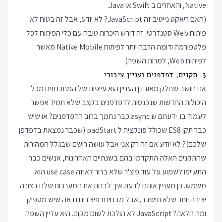
Native, והאחרים ב Swift או Java.
(האם ריאקט נייטיב זה JavaScript? לא יודע, אבל זה בטוח לא
פיתוח Web סטנדרטי. זה דורש היכרות טובה עם כלי הפיתוח לכל
פלטפורמה ודומה הרבה יותר לפיתוח Native Mobile מאשר
לפיתוח Web, למרות השפה).
3. תקנים, דפדפנים ועניין ציבורי
אני חושב שחלק מאובדן העניין הוא עייפות של המתכנתים מכל
היכולות החדשות שנכנסות לדפדפנים בקצב שלא תמיד אפשר
לעמוד בו. ידעתם ש async כבר נתמך ברוב הדפדפנים? או שיש
כבר תקן ES8 שכולל פונקציה ל padStart (שכבר נמצאת בדפדפן
שלכם)? לא יודע אם זה רק אני אבל עושה רושם שבגלל המהירות
שהתקנים האלה התקדמו בהם בשנתיים האחרונות, אנשים כבר
התעייפו לשמוע על עוד פיצ'ר שלא ברור לאיזה use case הוא
משמש. כן מעניין אותנו לדעת איך לבנות את המערכות שלנו בצורה
יציבה יותר שלא תישבר, אבל מבחינת פיצ'רים נראה שיש מספיק.
ומה הלאה? JavaScript לא הולכת לשום מקום. היא עדיין השפה