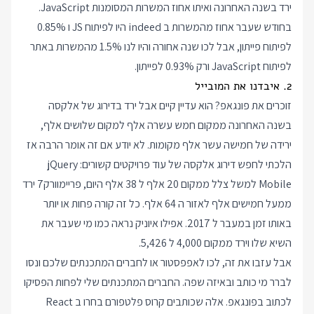
ירד בשנה האחרונה ואיתו אחוז המשרות המסומנות JavaScript.
בחודש שעבר אחוז מהמשרות ב indeed היו לפיתוח JS ו 0.85%
לפיתוח פייתון, אבל לכו שנה אחורה והיו לנו 1.5% מהמשרות באתר
לפיתוח JavaScript ורק 0.93% לפייתון.
2. איבדנו את המובייל
זוכרים את פונגאפ? הוא עדיין קיים אבל ירד בדירוג של אלקסה
בשנה האחרונה ממקום חמש עשרה אלף למקום שלושים אלף,
ירידה של חמישה עשר אלף מקומות. לא יודע אם זה אומר הרבה אז
הלכתי לחפש דירוג אלקסה של עוד פרויקטים קשורים: jQuery
Mobile למשל צלל ממקום 20 אלף ל 38 אלף היום, פריימוורק7 ירד
ממעל חמישים אלף לאזור ה 64 אלף. כל זה קורה פחות או יותר
באותו זמן במעבר ל 2017. אפילו איוניק נראה כמו מי שעבר את
השיא שלו וירד ממקום 4,000 ל 5,426.
אבל עזבו את זה, לכו לאפפסטור או לחברים המתכנתים שלכם ונסו
לברר מי כותב ובאיזה שפה. החברים המתכנתים שלי לפחות הפסיקו
לכתוב בפונגאפ. אלה שכותבים קרוס פלטפורם בחרו ב React