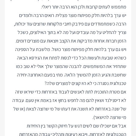
מתממש לעתים קרובות ולכן הוא הרבה יותר ריאלי.
יש ערך בלהיות חלק מפיתוח מוצר מצליח. רואים הרבה ולומדים
הרבה כשמתמודדים עם פידבק חיובי מלקוחות שרוצים עוד יכולות,
וצריך להחליט על מה עובדים ועל מה לא בתוך האילוצים, כשכל
הזמן חברות אחרות מדביקות את הקצב ויוצאות עם מוצרים דומים.
ויש גם ערך בלהיות חלק מפיתוח מוצר כושל. מלשבת על הספינה
כשהיא טובעת ולעשות הכל כדי לנסות לפתח את הגירסא הבאה
שתחזיר את המשתמשים. להבנה שהמוצר שלך אולי לא טוב כמו
שחשבת והגיע הזמן להמשיך הלאה. מתי בפעם האחרונה יחידה
טכנולוגית נסגרה כי לא היו קונים למוצרים שלה?
אם מטרת התוכנית לתת לאנשים לעבוד באזרחות כדי שיראו שזה
לא דיסנילנד ושאין להם מה לחפש בחוץ אז באמת אין טעם. עבודה
של שנה באזרחות לא תשנה את דעתו של מי שרוצה לצאת (או של
מי שרוצה להישאר).
אבל אם ישכילו שם לשים דגש על חיזוק הקשר בין היחידות
הטכנולוגיות לאזרחות, וייבוא רעיונות ותהליכי עבודה מהאזרחות