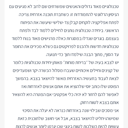
טכנולוגיים מאוד גדולים והאנשים שמשרתים שם לרוב לא מגיעים עם
הניסיון הרלוונטי להתמודדות זו. כשחברת תוכנה אזרחית צריכה
לפתח אפליקציה לוקחים קבלן צד-שלישי שיעשה את הפיתוח
הראשוני. ביחידה טכנולוגית נותנים לחיילים ללמוד לבד ולפתח
בעצמם. בוגרים שגדלו במסגרות כאלה מרגישים מאוד בנוח ללמוד
טכנולוגיות חדשות ולהכנס לפרויקטים גם כשלא מכירים את החומר
עד הסוף, מתוך הבנה שילמדו תוך כדי תנועה.
יש לצבא בעיה של ״בריחת מוחות״ מאותן יחידות טכנולוגיות כלומר
של קצינים וחיילים איכותיים שעברו מסלול הכשרה יקר ושמעדיפים
לצאת לעבוד בתעשיה האזרחית מאשר להישאר בצבא. בהמשך
הפוסט שלו כותב יוסי שלהוציא את אותם אנשים לאזרחות ואז
לאפשר להם לחזור לא יהיה כלי אפקטיבי אם המטרה היא להשאיר
אותם בצבא לטווח רחוק.
אני מסכים שבילוי שנה באזרחות כנראה לא יעלה את הסיכוי
שמישהו יחליט להישאר בצבא, אבל אני חושב שלתוכנית כזאת
עשויות להיות השלכות לטווח בינוני שכן יגרמו ליותר אנשים לרצות