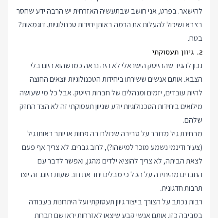
להישאר. בפרט, אני חושב שבתעשיה האזרחית יש הרבה ידע שחסר
בצבא ושיכול להעלות את הרמה באותן יחידות טכנולוגיות. דוגמאות?
בטח.
2. גיוון תעסוקתי
נכון להגיד שההייטק הישראלי לא היה נראה כמו שהוא היום בלי
הצבא. אותם אנשים ששירתו ביחידות הטכנולוגיות יוצאים החוצה
להיות עובדים, יזמים ומנהלים של חברות הייטק. אבל כל מי שעושה
מילואים ביחידות הטכנולוגיות יודע שגיוון תעסוקתי זה לא הצד החזק
שלהם.
מבחינת גיל מדובר על סביבה שכולם בה פחות או יותר באותו גיל
(צעיר ודינמי נשמע מוכר למישהו?), לרוב גברים. לא צריך אף פעם
לצאת הביתה, לא צריך להוציא ילדים מהגן, ואפשר לדבר עם
החברים מהיחידה על הכל כי מבלים יחד את רוב שעות היום. זה יוצר
תרבות חדגונית.
רבות נכתב על הצורך בייצור גיוון תעסוקתי ועל היתרונות בעבודה
בסביבה כזו. אותם אנשי קבע שיצאו לאזרחות יראו שם חברות