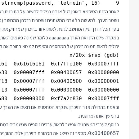
9     return ! strncmp(password, "letmein", 16);

לאחר הזנת הסיסמא באופן רגיל אנחנו רגילים לחשוב על התוכנית
נשמר הערך. למעשה כל ערכי המשתנים נשמרים בזכרון המחשב (מח
בסך הכל הדרך של המחשב לגשת לאותו אזור בזיכרון שמחזיק את ה
יכולים לראות תמונת זיכרון של המחסנית ומצפים למצוא בתוכה את תוכן המשתנה
680  0x00000000  0xf7a2e830  0x00007fff

ובאמת בתחילת אזור הזיכרון שנקרא המחסנית אנו רואים את הערך ש
בהמשך אותה מחסנית.
בנוסף לערכי המשתנים אפשר לראות ערכים נוספים שנשמרים במחסני
. מספר זה מייצג את הכתובת בזיכרון אליה התוכני
0x00400657