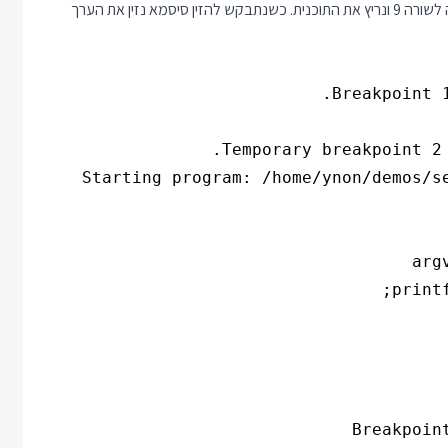
לאחר הפעלת התוכנית בתוך מסך ה Debugger נקבע נקודת עצירה לשורה 9 ונריץ את התוכנית. כשנתבקש להזין סיסמא נזין את הערך