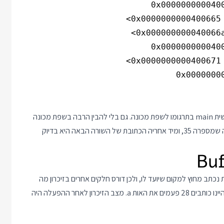
מציגה את קוד הפונקציה הראשית main בתרגומו לשפת מכונה. גם בלי להבין הרבה בשפת מכונה
אחריה הכתובת של השורה הבאה היא בדיוק
Buff הוא מצב בו קלט לתוכנית נכתב מחוץ למקום שיועד לו, ולכן דורס חלקים אחרים בזיכרון מה
שמשפיע על המשך פעולת התוכנית. נניח למשל שבמקום 8 אותיות היינו כותבים 28 פעמים את האות a. מצב הזיכרון לאחר ההפעלה היה