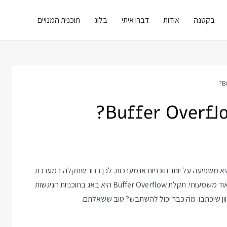
בקטנה
אודות
דברו איתי
בלוג
תוכנית המנויים
א משפיעה על יותר תוכניות או מערכות. לכן ברור שתקלה במערכת
ההפעלה או ברכיב תוכנה בסיסי אחר במחשב עלולה לגרום לנזק מאוד משמעותי. תקלת Buffer Overflow היא באג בתוכניות הניגשות
וון שיכתבו. מה כבר יכול להשתבש? טוב ששאלתם.