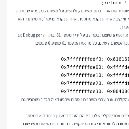
 כשומרת את הערך בתוך משתנה, ולחשוב על משתנה כקופסא שבתוכה
ולקים לאזור שנקרא מחסנית ואזור שנקרא ערימה), והמשתנה הוא
ערך.
במקרה שלנו הזנו את הערך aaaaaaaa כלומר שמונה פעמים האות a. האות a מיוצגת במחשב על ידי המספר 61. בתוך ה Debugger אנו
 שלנו, כלומר את המספר 61 מופיע 8 פעמים:
0x7fffffffde30: 0x00400
הקלדנו. אגב ערכי משתנים נוספים שהפונקציה תגדיר נשמרים גם
ת אחרי הקלט שלנו. ביניהם הערך המעניין ביותר הוא המספר
ת אמורה לחזור אחרי סיום הפונקציה. בכתובת זו נמצאת ממש שורת