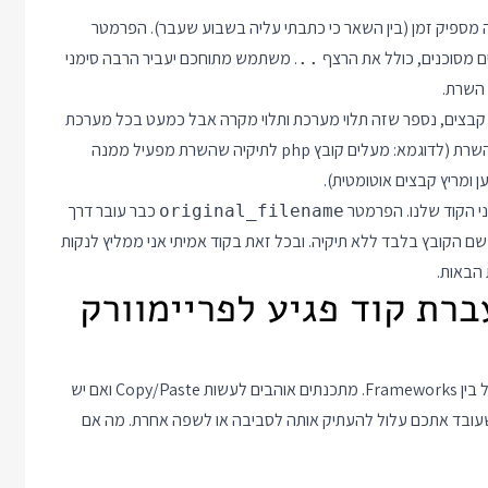
 מספיק זמן (בין השאר כי כתבתי עליה בשבוע שעבר). הפרמטר
 מסוכנים, כולל את הרצף
. משתמש מתוחכם יעביר הרבה סימני
..
 השרת.
ס קבצים, נספר שזה תלוי מערכת ותלוי מקרה אבל כמעט בכל מערכת
העלאת קבצים לכל מקום בשרת הופכת מהר מאוד להשתלטות על השרת (לדוגמא: מעלים קובץ php לתיקיה שהשרת מפעיל ממנה
י הקוד שלנו. הפרמטר
כבר עובר דרך
original_filename
שם הקובץ בלבד ללא תיקיה. ובכל זאת בקוד אמיתי אני ממליץ לנקות
הבאות.
ברת קוד פגיע לפריימוורק
ככל שמערכת גדלה כך חלקים בקוד מועתקים למקומות אחרים, כולל בין Frameworks. מתכנתים אוהבים לעשות Copy/Paste ואם יש
עובד אתכם עלול להעתיק אותה לסביבה או לשפה אחרת. מה אם