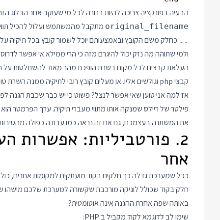
הבעיה בפונקציה צריכה להיות ברורה לכל מי שעוקב אחר הבלוג הזה
מתקבל מהמשתמש ועלול להכיל תווים
original_filename
כחלק משם הקובץ ובאמצעותם יוכל לשמור קובץ בכל תיקיה על
..
ולמי שתוהה מה נזק יכול להיגרם מזה כי הרי ממילא אי אפשר לדרו
קבצי php וגולשים אליו. או מעלים קובץ רובי לתיקיה ממנה השרת טוען ומריץ קבצים אוטומטית).
אז למה אני טוען שאי אפשר לנצל? פשוט כי יש כבר שכבת הגנה לפנ
פילטר של ריילס שמנקה אותו מתווי מעברי תיקיה. ערך הפרמטר הוא 
את המשתנה בעצמכם, גם אם זה נראה כמו עבודה כפולה מהסיבות 
2. פורטביליות: אפשרות הע
אחר
חלק בקוד שכולל לוגיקה מורכבת שקשורה למערכת שלכם מישהו ש
באותה שפה אחרת ההגנה אינה אוטומטית?
שימו לב לדוגמא לקוד מקביל ב PHP: