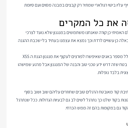
שה טובה יותר להעלאת קבצים תשתמש ב Basename ותוסיף עליו ביטוי רגולארי שמתיר רק קבצים במבנה מסוים ועם סיומת
לם האמיתי כן קורה שאנחנו משתמשים במנגנון שלא נועד לצרכי
כאלה כן עשויים לרדת וכך נמצא את עצמנו בעתיד בלי שכבת ההגנה
אפשרות סבירה יותר היא באג בפריימוורק. בתחילת דרכו ASP.NET כלל מספר באגים שאיפשרו לפורצים לעקוף את מנגנון הגנת ה XSS
ז בטח שזה דרש ידע טכני טוב והבנה של המנגנון אבל מרגע שמישהו
נית בלבד נופלות.
בת קוד מאובטח הרגלים טובים שחוזרים עליהם שוב ושוב בסוף
ות בקוד שלנו כך נתרגל לשים לב גם לבעיות הגדולות. ככל שנתרגל
 הקוד גם במקומות בהם זה ממש הכרחי.