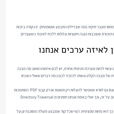
b כדי לנקות את שם הקובץ מתווי מעבר תיקיה (מה שבריילס התבצע אוטומטית). זו נקודה בזכות
גיע. וזו גם תזכורת ששכבות הגנה חיצוניות עלולות ללכת לאיבוד כשעוברים
ין לאיזה ערכים אנחנו
שוי להיות מערכת פנימית אחרת, יש לכם איזשהו מושג מה מבנה
של מבנה הקלט עשויה להזכיר לכם כמה דברים שאולי נשכחו
בדוגמת העלאת הקבצים שלנו, אולי נרצה בנוסף להפעלת basename גם לוודא שאפשר להעלות רק תמונות או רק קבצי PDF. הסתמכות
על קוד חיצוני שינקה עבורנו את הקלט לא נותנת את ההזדמנות לחשוב על זה, וכך אולי באמת אנחנו חסינים מ Directory Traversal
ך היא פחות ספציפית. רצוי שכל קוד שמבצע פעולה מסוכנת יגן על