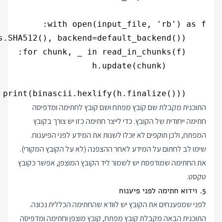
    print(binascii.hexlify(h.finalize()))

התוכנית מקבלת שם קובץ מפתח ושם קובץ לחתימה ומדפיסה
חתימה ייחודית של הקובץ. כדי לייצר חתימה כזו יש צורך בקובץ
המפתח, ולכן תוקפים לא יוכלו לשנות את המידע לפני הפיענוח.
שימו לב לחתום על המידע לאחר ההצפנה (לא על הקובץ המקורי).
את החתימה שמודפסת יש לשמור ליד הקובץ המוצפן, אפשר כקובץ
טקסט.
5. וידוא חתימה לפני פיענוח
לפני שמפענחים את הקובץ יש לוודא שהחתימה הכללית נכונה.
התוכנית הבאה מקבלת קובץ מפתח, קובץ מוצפן וחתימה ומדפיסה