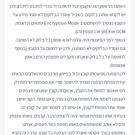
האתגר הראשון הוא שקובץ יכול להיות גדול מכדי להיכנס לזיכרון ולכן
יש לקרוא אותו בבלוקים. בשביל שסדר הבלוקים לא יסגיר מידע על
הקובץ נצטרך להשתמש ב Encryption Mode מתאים (כדוגמת
GCM או AEX) או במצפין זרם.
בנוסף לפני הפיענוח יהיה עלינו לוודא שתוכן כל בלוק לא השתנה
וגם שסדר הבלוקים לא השתנה, ולכן יש לחתום על הקובץ (בנוסף
לחתימה על כל בלוק שאנחנו מקבלים ממצפין הזרם באופן
אוטומטי).
לכן הצפנה (ופיענוח) קובץ גדול בפייתון מורכבים מהשלבים הבאים:
יצירת מפתח הצפנה שצריך להישמר סודי. את המפתח יש לתת רק
למי שאמור לפתוח את הקובץ, או אם זה קובץ שאנחנו מצפינים
לעצמנו לשמור את המפתח אצלנו בצורה מאובטחת. הקוד שיוצג
שומר את המפתח לקובץ, אז שימו לב לשמור טוב על קובץ זה.
בעזרת אותו המפתח אפשר יהיה להצפין הרבה קבצים. מאחר ומצפין
זרם לא אוהב שמשתמשים באותו מפתח כמה פעמים, אנחנו
נשתמש בערך אקראי שיוגרל לפני הצפנת כל קובץ. ערך כזה נקרא