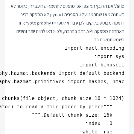
Valid אם הקובץ המוצפן אכן מתאים לחתימה שהועברה, כלומר לא
השתנה מאז שחתמנו עליו. הספריה pynacl לא מספקת רכיב
חתימה מבוסס בלוקים ולכן עברתי לספריית cryptography. זו
האחרונה מספקת API רחב בהרבה, ולכן כדאי להיות יותר זהירים
כשמשתמשים בה: