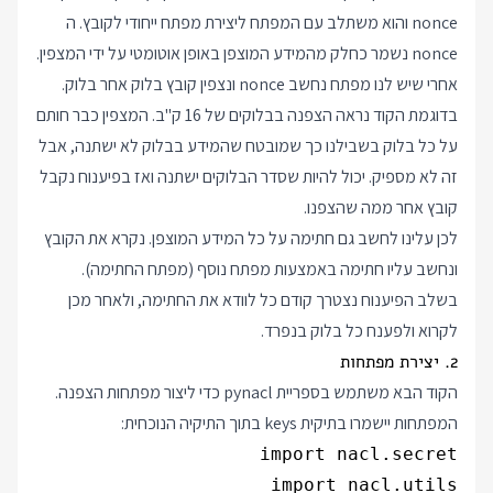
nonce והוא משתלב עם המפתח ליצירת מפתח ייחודי לקובץ. ה
nonce נשמר כחלק מהמידע המוצפן באופן אוטומטי על ידי המצפין.
אחרי שיש לנו מפתח נחשב nonce ונצפין קובץ בלוק אחר בלוק.
בדוגמת הקוד נראה הצפנה בבלוקים של 16 ק"ב. המצפין כבר חותם
על כל בלוק בשבילנו כך שמובטח שהמידע בבלוק לא ישתנה, אבל
זה לא מספיק. יכול להיות שסדר הבלוקים ישתנה ואז בפיענוח נקבל
קובץ אחר ממה שהצפנו.
לכן עלינו לחשב גם חתימה על כל המידע המוצפן. נקרא את הקובץ
ונחשב עליו חתימה באמצעות מפתח נוסף (מפתח החתימה).
בשלב הפיענוח נצטרך קודם כל לוודא את החתימה, ולאחר מכן
לקרוא ולפענח כל בלוק בנפרד.
2. יצירת מפתחות
הקוד הבא משתמש בספריית pynacl כדי ליצור מפתחות הצפנה.
המפתחות יישמרו בתיקית keys בתוך התיקיה הנוכחית: