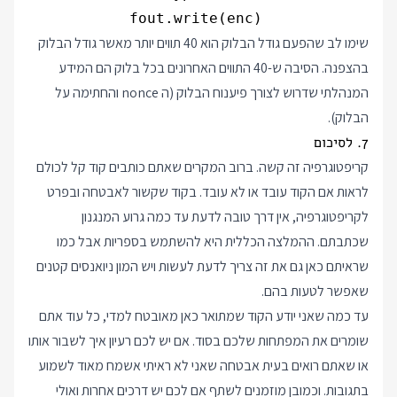
            fout.write(enc)

שימו לב שהפעם גודל הבלוק הוא 40 תווים יותר מאשר גודל הבלוק
בהצפנה. הסיבה ש-40 התווים האחרונים בכל בלוק הם המידע
המנהלתי שדרוש לצורך פיענוח הבלוק (ה nonce והחתימה על
הבלוק).
7. לסיכום
קריפטוגרפיה זה קשה. ברוב המקרים שאתם כותבים קוד קל לכולם
לראות אם הקוד עובד או לא עובד. בקוד שקשור לאבטחה ובפרט
לקריפטוגרפיה, אין דרך טובה לדעת עד כמה גרוע המנגנון
שכתבתם. ההמלצה הכללית היא להשתמש בספריות אבל כמו
שראיתם כאן גם את זה צריך לדעת לעשות ויש המון ניואנסים קטנים
שאפשר לטעות בהם.
עד כמה שאני יודע הקוד שמתואר כאן מאובטח למדי, כל עוד אתם
שומרים את המפתחות שלכם בסוד. אם יש לכם רעיון איך לשבור אותו
או שאתם רואים בעית אבטחה שאני לא ראיתי אשמח מאוד לשמוע
בתגובות. וכמובן מוזמנים לשתף אם לכם יש דרכים אחרות ואולי